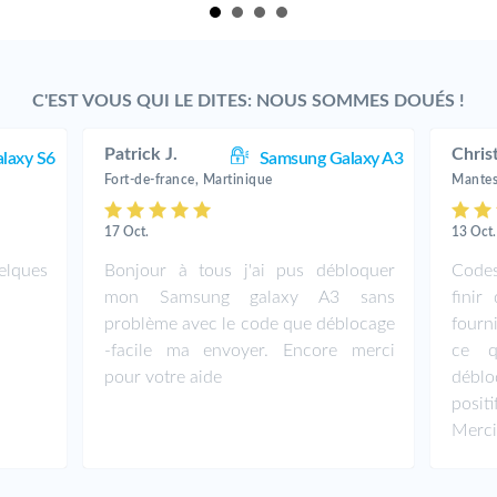
C'EST VOUS QUI LE DITES: NOUS SOMMES DOUÉS !
Patrick J.
Chris
laxy S6
Samsung Galaxy A3
Fort-de-france, Martinique
Mantes-
17 Oct.
13 Oct.
elques
Bonjour à tous j'ai pus débloquer
Codes
mon Samsung galaxy A3 sans
fini
problème avec le code que déblocage
fourni
-facile ma envoyer. Encore merci
ce q
pour votre aide
débl
posit
Merc