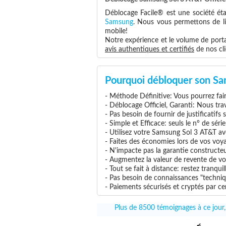
Déblocage Facile® est une société éta
Samsung
. Nous vous permettons de lib
mobile!
Notre expérience et le volume de portab
avis authentiques et certifiés
de nos cli
Pourquoi débloquer son Sa
- Méthode Définitive: Vous pourrez faire
- Déblocage Officiel, Garanti: Nous tra
- Pas besoin de fournir de justificatifs
- Simple et Efficace: seuls le n° de séri
- Utilisez votre Samsung Sol 3 AT&T ave
- Faites des économies lors de vos voya
- N'impacte pas la garantie construct
- Augmentez la valeur de revente de vo
- Tout se fait à distance: restez tranq
- Pas besoin de connaissances "techniq
- Paiements sécurisés et cryptés par cer
Plus de 8500 témoignages à ce jour,