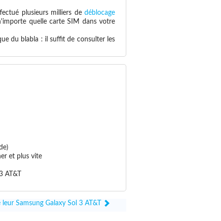
fectué plusieurs milliers de
déblocage
 n'importe quelle carte SIM dans votre
 du blabla : il suffit de consulter les
de)
r et plus vite
 3 AT&T
ué leur Samsung Galaxy Sol 3 AT&T