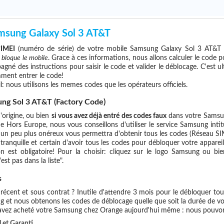
msung Galaxy Sol 3 AT&T
°IMEI
(numéro de série) de votre mobile Samsung Galaxy Sol 3 AT&T 
i bloque le mobile
. Grace à ces informations, nous allons calculer le code 
agné des instructions pour saisir le code et valider le déblocage. C'est 
ment entrer le code!
l: nous utilisons les memes codes que les opérateurs officiels.
ng Sol 3 AT&T (Factory Code)
'origine, ou bien
si vous avez déjà entré des codes faux
dans votre Samsun
e Hors Europe, nous vous conseillons d'utiliser le service Samsung in
 peu plus onéreux vous permettra d'obtenir tous les codes (Réseau SIM, 
 tranquille et certain d'avoir tous les codes pour débloquer votre appare
n est obligatoire! Pour la choisir: cliquez sur le logo Samsung ou bi
est pas dans la liste".
s
cent et sous contrat ? Inutile d'attendre 3 mois pour le débloquer tout
g et nous obtenons les codes de déblocage quelle que soit la durée de v
 avez acheté votre Samsung chez Orange aujourd'hui même : nous pouvon
 et Garanti