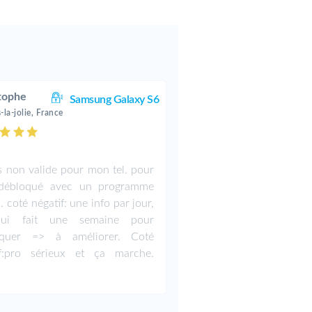
tophe
Samsung Galaxy S6
la-jolie, France
 non valide pour mon tel. pour
r débloqué avec un programme
. coté négatif: une info par jour,
ui fait une semaine pour
oquer => à améliorer. Coté
if:pro sérieux et ça marche.
i