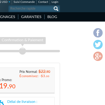
$ USD
Suivi Commande
Contact
Login
IGNAGES
GARANTIES
BLOG
Confirmation & Paiement
$22.
90
Prix Normal:
Économisez: -
$3.
00
x Promo:
19.
90
Délai de livraison :