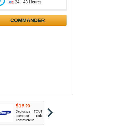
24 - 48 Heures
COMMANDER
$19.
$19.
$
90
90
Déblocage TOUT
Orange France
:
S
opérateur
code
Sosh
L
Constructeur
Le