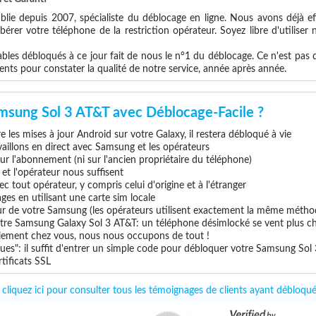
blie depuis 2007, spécialiste du déblocage en ligne. Nous avons déjà ef
érer votre téléphone de la restriction opérateur. Soyez libre d'utiliser
les débloqués à ce jour fait de nous le n°1 du déblocage. Ce n'est pas que
ents pour constater la qualité de notre service, année après année.
msung Sol 3 AT&T avec Déblocage-Facile ?
 les mises à jour Android sur votre Galaxy, il restera débloqué à vie
vaillons en direct avec Samsung et les opérateurs
 sur l'abonnement (ni sur l'ancien propriétaire du téléphone)
e et l'opérateur nous suffisent
c tout opérateur, y compris celui d'origine et à l'étranger
ges en utilisant une carte sim locale
eur de votre Samsung (les opérateurs utilisent exactement la même métho
tre Samsung Galaxy Sol 3 AT&T: un téléphone désimlocké se vent plus che
uillement chez vous, nous nous occupons de tout !
ues": il suffit d'entrer un simple code pour débloquer votre Samsung Sol
tificats SSL
 cliquez ici pour consulter tous les témoignages de clients ayant débloq