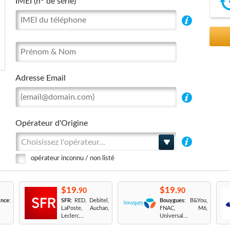
IMEI (n° de série)
Adresse Email
Opérateur d'Origine
Choisissez l'opérateur...
opérateur inconnu / non listé
$19.
$19.
90
90
nce
:
SFR
: RED, Debitel,
Bouygues
: B&You,
LaPoste, Auchan,
FNAC, M6,
Leclerc...
Universal...