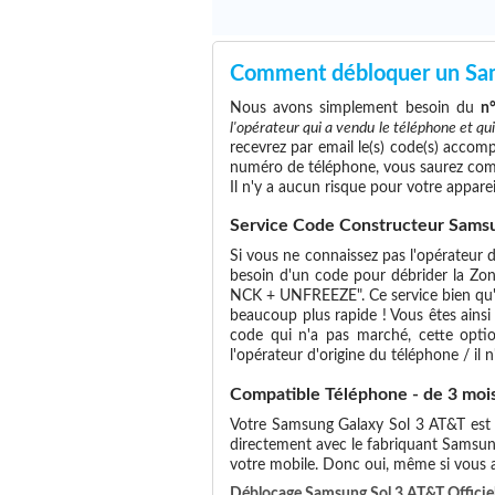
Comment débloquer un Sa
Nous avons simplement besoin du
n
l'opérateur qui a vendu le téléphone et qu
recevrez par email le(s) code(s) accomp
numéro de téléphone, vous saurez com
Il n'y a aucun risque pour votre apparei
Service Code Constructeur Samsu
Si vous ne connaissez pas l'opérateur d
besoin d'un code pour débrider la Zon
NCK + UNFREEZE". Ce service bien qu'un
beaucoup plus rapide ! Vous êtes ainsi
code qui n'a pas marché, cette optio
l'opérateur d'origine du téléphone / il n'
Compatible Téléphone - de 3 moi
Votre Samsung Galaxy Sol 3 AT&T est ré
directement avec le fabriquant Samsun
votre mobile. Donc oui, même si vous
Déblocage Samsung Sol 3 AT&T Officiel