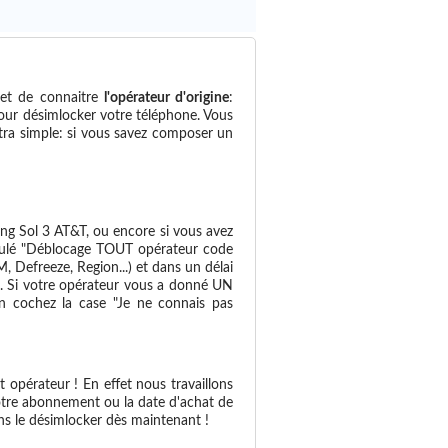
et de connaitre
l'opérateur d'origine
:
pour désimlocker votre téléphone. Vous
ultra simple: si vous savez composer un
g Sol 3 AT&T, ou encore si vous avez
titulé "Déblocage TOUT opérateur code
Defreeze, Region...) et dans un délai
il. Si votre opérateur vous a donné UN
en cochez la case "Je ne connais pas
 opérateur ! En effet nous travaillons
otre abonnement ou la date d'achat de
s le désimlocker dès maintenant !