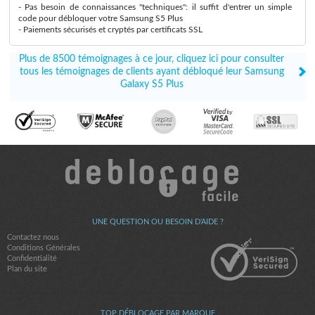
- Pas besoin de connaissances "techniques": il suffit d'entrer un simple
code pour débloquer votre Samsung S5 Plus
- Paiements sécurisés et cryptés par certificats SSL
Plus de 8500 témoignages à ce jour, cliquez ici pour consulter
tous les témoignages de clients ayant débloqué leur Samsung
Galaxy S5 Plus
UNE QUESTION OU BESOIN D'AIDE ?
Contactez nous
Conditions Générales
Confidentialité
Plan du site
TOP DÉBLOCAGE PAR MARQUE