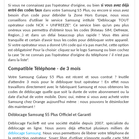
Si vous ne connaissez pas l'opérateur d'origine, ou bien
si vous avez déjà
entré des codes faux
dans votre Samsung S5 Plus, ou encore si vous avez
besoin d'un code pour débrider la Zone Hors Europe, nous vous
conseillons d'utiliser le service Samsung intitulé "Déblocage TOUT
opérateur code NCK + UNFREEZE". Ce service bien qu'un peu plus
onéreux vous permettra d'obtenir tous les codes (Réseau SIM, Defreeze,
Region...) et dans un délai beaucoup plus rapide ! Vous êtes ainsi
tranquille et certain d'avoir tous les codes pour débloquer votre appareil.
Si votre opérateur vous a donné UN code qui n'a pas marché, cette option
est obligatoire! Pour la choisir: cliquez sur le logo Samsung ou bien cochez
la case "Je ne connais pas l'opérateur d'origine du téléphone / il n'est pas
dans la liste".
Compatible Téléphone - de 3 mois
Votre Samsung Galaxy S5 Plus est récent et sous contrat ? Inutile
d'attendre 3 mois pour le débloquer tout opérateur ! En effet nous
travaillons directement avec le fabriquant Samsung et nous obtenons les
codes de déblocage quelle que soit la durée de votre abonnement ou la
date d'achat de votre mobile. Donc oui, même si vous avez acheté votre
Samsung chez Orange aujourd'hui même : nous pouvons le désimlocker
dès maintenant !
Déblocage Samsung S5 Plus Officiel et Garanti
Déblocage Facile® est une société établie depuis 2007, spécialiste du
déblocage en ligne. Nous avons déjà effectué plusieurs milliers de
déblocage Samsung
. Nous vous permettons de libérer votre téléphone de
la restriction opérateur. Soyez libre d'utiliser n'importe quelle carte SIM