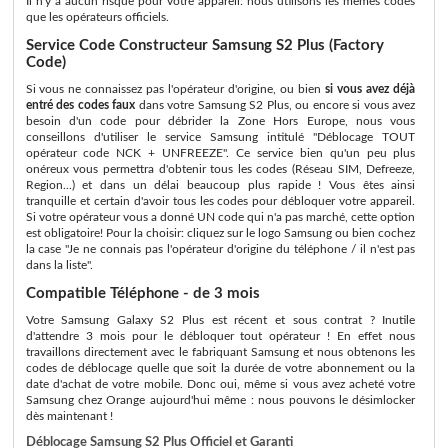
Il n'y a aucun risque pour votre appareil: nous utilisons les memes codes
que les opérateurs officiels.
Service Code Constructeur Samsung S2 Plus (Factory
Code)
Si vous ne connaissez pas l'opérateur d'origine, ou bien
si vous avez déjà
entré des codes faux
dans votre Samsung S2 Plus, ou encore si vous avez
besoin d'un code pour débrider la Zone Hors Europe, nous vous
conseillons d'utiliser le service Samsung intitulé "Déblocage TOUT
opérateur code NCK + UNFREEZE". Ce service bien qu'un peu plus
onéreux vous permettra d'obtenir tous les codes (Réseau SIM, Defreeze,
Region...) et dans un délai beaucoup plus rapide ! Vous êtes ainsi
tranquille et certain d'avoir tous les codes pour débloquer votre appareil.
Si votre opérateur vous a donné UN code qui n'a pas marché, cette option
est obligatoire! Pour la choisir: cliquez sur le logo Samsung ou bien cochez
la case "Je ne connais pas l'opérateur d'origine du téléphone / il n'est pas
dans la liste".
Compatible Téléphone - de 3 mois
Votre Samsung Galaxy S2 Plus est récent et sous contrat ? Inutile
d'attendre 3 mois pour le débloquer tout opérateur ! En effet nous
travaillons directement avec le fabriquant Samsung et nous obtenons les
codes de déblocage quelle que soit la durée de votre abonnement ou la
date d'achat de votre mobile. Donc oui, même si vous avez acheté votre
Samsung chez Orange aujourd'hui même : nous pouvons le désimlocker
dès maintenant !
Déblocage Samsung S2 Plus Officiel et Garanti