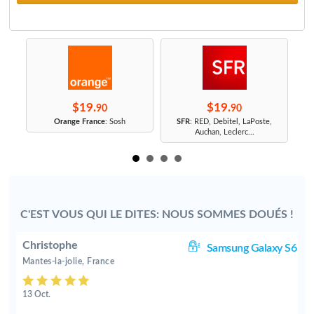
$19.
$19.
90
90
r
Orange France
: Sosh
SFR
: RED, Debitel, LaPoste,
Auchan, Leclerc...
C'EST VOUS QUI LE DITES: NOUS SOMMES DOUÉS !
Christophe
S6
Samsung Galaxy S6
Mantes-la-jolie, France
13 Oct.