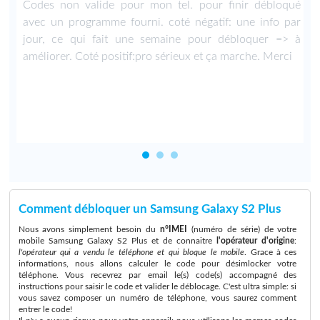
n
Codes non valide pour mon tel. pour finir débloqué
e
avec un programme fourni. coté négatif: une info par
u
jour, ce qui fait une semaine pour débloquer => à
améliorer. Coté positif:pro sérieux et ça marche. Merci
Comment débloquer un Samsung Galaxy S2 Plus
Nous avons simplement besoin du
n°IMEI
(numéro de série) de votre
mobile Samsung Galaxy S2 Plus et de connaitre
l'opérateur d'origine
:
l'opérateur qui a vendu le téléphone et qui bloque le mobile
. Grace à ces
informations, nous allons calculer le code pour désimlocker votre
téléphone. Vous recevrez par email le(s) code(s) accompagné des
instructions pour saisir le code et valider le déblocage. C'est ultra simple: si
vous savez composer un numéro de téléphone, vous saurez comment
entrer le code!