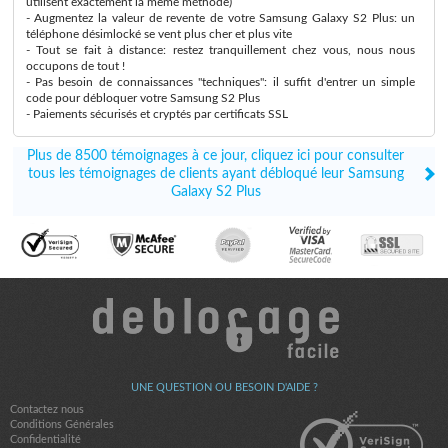
utilisent exactement la même méthode)
- Augmentez la valeur de revente de votre Samsung Galaxy S2 Plus: un
téléphone désimlocké se vent plus cher et plus vite
- Tout se fait à distance: restez tranquillement chez vous, nous nous
occupons de tout !
- Pas besoin de connaissances "techniques": il suffit d'entrer un simple
code pour débloquer votre Samsung S2 Plus
- Paiements sécurisés et cryptés par certificats SSL
Plus de 8500 témoignages à ce jour, cliquez ici pour consulter
tous les témoignages de clients ayant débloqué leur Samsung
Galaxy S2 Plus
UNE QUESTION OU BESOIN D'AIDE ?
Contactez nous
Conditions Générales
Confidentialité