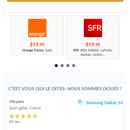
$19.
$19.
90
90
r
Orange France
: Sosh
SFR
: RED, Debitel, LaPoste,
Auchan, Leclerc...
C'EST VOUS QUI LE DITES: NOUS SOMMES DOUÉS !
Heyam
00
Samsung Galaxy S6
Saint-gilles, France
04 Jan.