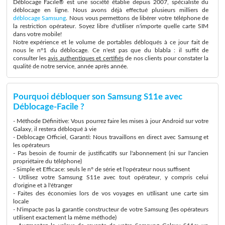
Déblocage Facile® est une société établie depuis 2007, spécialiste du
déblocage en ligne. Nous avons déjà effectué plusieurs milliers de
déblocage Samsung
. Nous vous permettons de libérer votre téléphone de
la restriction opérateur. Soyez libre d'utiliser n'importe quelle carte SIM
dans votre mobile!
Notre expérience et le volume de portables débloqués à ce jour fait de
nous le n°1 du déblocage. Ce n'est pas que du blabla : il suffit de
consulter les
avis authentiques et certifiés
de nos clients pour constater la
qualité de notre service, année après année.
Pourquoi débloquer son Samsung S11e avec
Déblocage-Facile ?
- Méthode Définitive: Vous pourrez faire les mises à jour Android sur votre
Galaxy, il restera débloqué à vie
- Déblocage Officiel, Garanti: Nous travaillons en direct avec Samsung et
les opérateurs
- Pas besoin de fournir de justificatifs sur l'abonnement (ni sur l'ancien
propriétaire du téléphone)
- Simple et Efficace: seuls le n° de série et l'opérateur nous suffisent
- Utilisez votre Samsung S11e avec tout opérateur, y compris celui
d'origine et à l'étranger
- Faites des économies lors de vos voyages en utilisant une carte sim
locale
- N'impacte pas la garantie constructeur de votre Samsung (les opérateurs
utilisent exactement la même méthode)