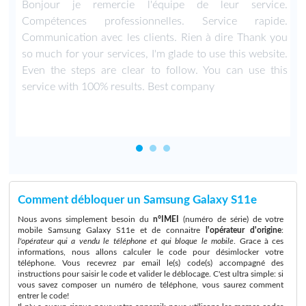
,
Bonjour je remercie l'équipe de leur service.
Compétences professionnelles. Service rapide.
Communication avec les clients. Rien à dire Thank you
so much for your services, I'm glade to use this website.
Even the steps are clear to follow. You can use this
service with 100% results. Best company
Comment débloquer un Samsung Galaxy S11e
Nous avons simplement besoin du
n°IMEI
(numéro de série) de votre
mobile Samsung Galaxy S11e et de connaitre
l'opérateur d'origine
:
l'opérateur qui a vendu le téléphone et qui bloque le mobile
. Grace à ces
informations, nous allons calculer le code pour désimlocker votre
téléphone. Vous recevrez par email le(s) code(s) accompagné des
instructions pour saisir le code et valider le déblocage. C'est ultra simple: si
vous savez composer un numéro de téléphone, vous saurez comment
entrer le code!