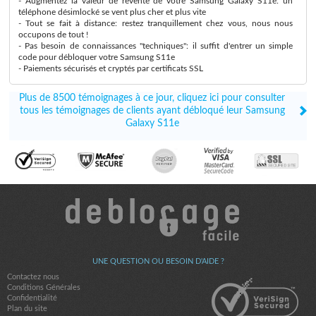
- Augmentez la valeur de revente de votre Samsung Galaxy S11e: un
téléphone désimlocké se vent plus cher et plus vite
- Tout se fait à distance: restez tranquillement chez vous, nous nous
occupons de tout !
- Pas besoin de connaissances "techniques": il suffit d'entrer un simple
code pour débloquer votre Samsung S11e
- Paiements sécurisés et cryptés par certificats SSL
Plus de 8500 témoignages à ce jour, cliquez ici pour consulter
tous les témoignages de clients ayant débloqué leur Samsung
Galaxy S11e
UNE QUESTION OU BESOIN D'AIDE ?
Contactez nous
Conditions Générales
Confidentialité
Plan du site