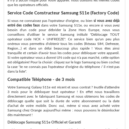
Il n'y a aucun risque pour votre appareil: nous utilisons les memes codes
que les opérateurs officiels.
Service Code Constructeur Samsung S11e (Factory Code)
Si vous ne connaissez pas l'opérateur d'origine, ou bien
si vous avez déjà
entré des codes faux
dans votre Samsung S11e, ou encore si vous avez
besoin d'un code pour débrider la Zone Hors Europe, nous vous
conseillons d'utiliser le service Samsung intitulé "Déblocage TOUT
opérateur code NCK + UNFREEZE". Ce service bien qu'un peu plus
onéreux vous permettra d'obtenir tous les codes (Réseau SIM, Defreeze,
Region...) et dans un délai beaucoup plus rapide ! Vous êtes ainsi
tranquille et certain d'avoir tous les codes pour débloquer votre appareil.
Si votre opérateur vous a donné UN code qui n'a pas marché, cette option
est obligatoire! Pour la choisir: cliquez sur le logo Samsung ou bien cochez
la case "Je ne connais pas l'opérateur d'origine du téléphone / il n'est pas
dans la liste".
Compatible Téléphone - de 3 mois
Votre Samsung Galaxy S11e est récent et sous contrat ? Inutile d'attendre
3 mois pour le débloquer tout opérateur ! En effet nous travaillons
directement avec le fabriquant Samsung et nous obtenons les codes de
déblocage quelle que soit la durée de votre abonnement ou la date
d'achat de votre mobile. Donc oui, même si vous avez acheté votre
Samsung chez Orange aujourd'hui même : nous pouvons le désimlocker
dès maintenant !
Déblocage Samsung S11e Officiel et Garanti