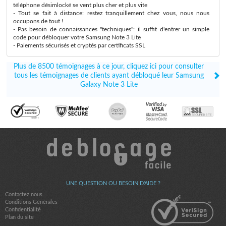
téléphone désimlocké se vent plus cher et plus vite
- Tout se fait à distance: restez tranquillement chez vous, nous nous
occupons de tout !
- Pas besoin de connaissances "techniques": il suffit d'entrer un simple
code pour débloquer votre Samsung Note 3 Lite
- Paiements sécurisés et cryptés par certificats SSL
Plus de 8500 témoignages à ce jour, cliquez ici pour consulter
tous les témoignages de clients ayant débloqué leur Samsung
Galaxy Note 3 Lite
UNE QUESTION OU BESOIN D'AIDE ?
Contactez nous
Conditions Générales
Confidentialité
Plan du site