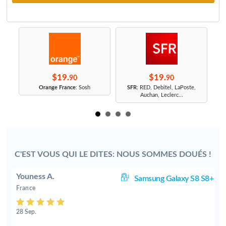
$19.
$19.
90
90
r
Orange France
: Sosh
SFR
: RED, Debitel, LaPoste,
Auchan, Leclerc...
C'EST VOUS QUI LE DITES: NOUS SOMMES DOUÉS !
Youness A.
me
Samsung Galaxy S8 S8+
France
28 Sep.