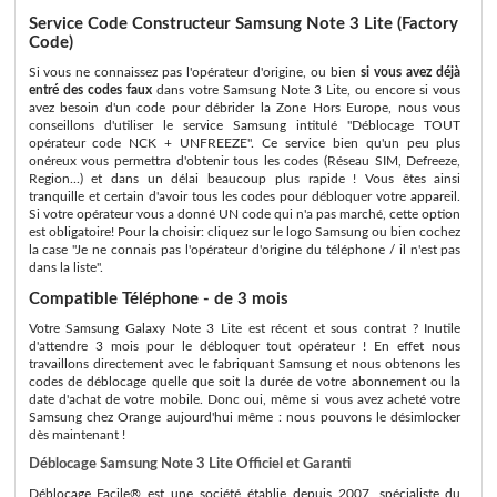
Service Code Constructeur Samsung Note 3 Lite (Factory
Code)
Si vous ne connaissez pas l'opérateur d'origine, ou bien
si vous avez déjà
entré des codes faux
dans votre Samsung Note 3 Lite, ou encore si vous
avez besoin d'un code pour débrider la Zone Hors Europe, nous vous
conseillons d'utiliser le service Samsung intitulé "Déblocage TOUT
opérateur code NCK + UNFREEZE". Ce service bien qu'un peu plus
onéreux vous permettra d'obtenir tous les codes (Réseau SIM, Defreeze,
Region...) et dans un délai beaucoup plus rapide ! Vous êtes ainsi
tranquille et certain d'avoir tous les codes pour débloquer votre appareil.
Si votre opérateur vous a donné UN code qui n'a pas marché, cette option
est obligatoire! Pour la choisir: cliquez sur le logo Samsung ou bien cochez
la case "Je ne connais pas l'opérateur d'origine du téléphone / il n'est pas
dans la liste".
Compatible Téléphone - de 3 mois
Votre Samsung Galaxy Note 3 Lite est récent et sous contrat ? Inutile
d'attendre 3 mois pour le débloquer tout opérateur ! En effet nous
travaillons directement avec le fabriquant Samsung et nous obtenons les
codes de déblocage quelle que soit la durée de votre abonnement ou la
date d'achat de votre mobile. Donc oui, même si vous avez acheté votre
Samsung chez Orange aujourd'hui même : nous pouvons le désimlocker
dès maintenant !
Déblocage Samsung Note 3 Lite Officiel et Garanti
Déblocage Facile® est une société établie depuis 2007, spécialiste du