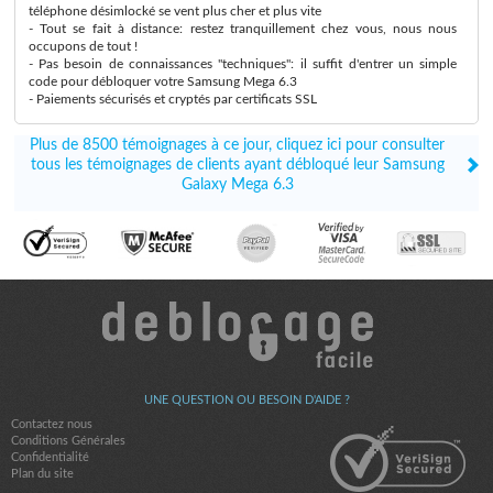
téléphone désimlocké se vent plus cher et plus vite
- Tout se fait à distance: restez tranquillement chez vous, nous nous
occupons de tout !
- Pas besoin de connaissances "techniques": il suffit d'entrer un simple
code pour débloquer votre Samsung Mega 6.3
- Paiements sécurisés et cryptés par certificats SSL
Plus de 8500 témoignages à ce jour, cliquez ici pour consulter
tous les témoignages de clients ayant débloqué leur Samsung
Galaxy Mega 6.3
UNE QUESTION OU BESOIN D'AIDE ?
Contactez nous
Conditions Générales
Confidentialité
Plan du site