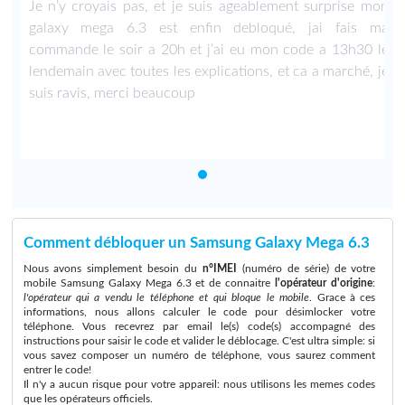
n
Je n’y croyais pas, et je suis ageablement surprise mon
a
galaxy mega 6.3 est enfin debloqué, jai fais ma
e
commande le soir a 20h et j’ai eu mon code a 13h30 le
e
lendemain avec toutes les explications, et ca a marché, je
suis ravis, merci beaucoup
Comment débloquer un Samsung Galaxy Mega 6.3
Nous avons simplement besoin du
n°IMEI
(numéro de série) de votre
mobile Samsung Galaxy Mega 6.3 et de connaitre
l'opérateur d'origine
:
l'opérateur qui a vendu le téléphone et qui bloque le mobile
. Grace à ces
informations, nous allons calculer le code pour désimlocker votre
téléphone. Vous recevrez par email le(s) code(s) accompagné des
instructions pour saisir le code et valider le déblocage. C'est ultra simple: si
vous savez composer un numéro de téléphone, vous saurez comment
entrer le code!
Il n'y a aucun risque pour votre appareil: nous utilisons les memes codes
que les opérateurs officiels.