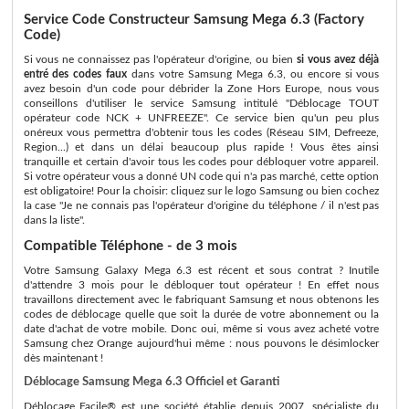
Service Code Constructeur Samsung Mega 6.3 (Factory
Code)
Si vous ne connaissez pas l'opérateur d'origine, ou bien
si vous avez déjà
entré des codes faux
dans votre Samsung Mega 6.3, ou encore si vous
avez besoin d'un code pour débrider la Zone Hors Europe, nous vous
conseillons d'utiliser le service Samsung intitulé "Déblocage TOUT
opérateur code NCK + UNFREEZE". Ce service bien qu'un peu plus
onéreux vous permettra d'obtenir tous les codes (Réseau SIM, Defreeze,
Region...) et dans un délai beaucoup plus rapide ! Vous êtes ainsi
tranquille et certain d'avoir tous les codes pour débloquer votre appareil.
Si votre opérateur vous a donné UN code qui n'a pas marché, cette option
est obligatoire! Pour la choisir: cliquez sur le logo Samsung ou bien cochez
la case "Je ne connais pas l'opérateur d'origine du téléphone / il n'est pas
dans la liste".
Compatible Téléphone - de 3 mois
Votre Samsung Galaxy Mega 6.3 est récent et sous contrat ? Inutile
d'attendre 3 mois pour le débloquer tout opérateur ! En effet nous
travaillons directement avec le fabriquant Samsung et nous obtenons les
codes de déblocage quelle que soit la durée de votre abonnement ou la
date d'achat de votre mobile. Donc oui, même si vous avez acheté votre
Samsung chez Orange aujourd'hui même : nous pouvons le désimlocker
dès maintenant !
Déblocage Samsung Mega 6.3 Officiel et Garanti
Déblocage Facile® est une société établie depuis 2007, spécialiste du