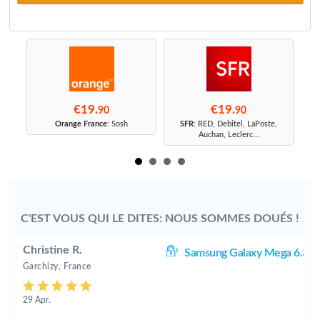
€19.
€19.
90
90
r
Orange France
: Sosh
SFR
: RED, Debitel, LaPoste,
Auchan, Leclerc...
C'EST VOUS QUI LE DITES: NOUS SOMMES DOUÉS !
Christine R.
.3
Samsung Galaxy Mega 6.3
Garchizy, France
29 Apr.