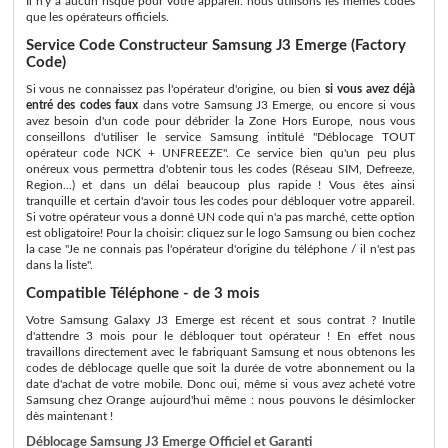
Il n'y a aucun risque pour votre appareil: nous utilisons les memes codes
que les opérateurs officiels.
Service Code Constructeur Samsung J3 Emerge (Factory
Code)
Si vous ne connaissez pas l'opérateur d'origine, ou bien
si vous avez déjà
entré des codes faux
dans votre Samsung J3 Emerge, ou encore si vous
avez besoin d'un code pour débrider la Zone Hors Europe, nous vous
conseillons d'utiliser le service Samsung intitulé "Déblocage TOUT
opérateur code NCK + UNFREEZE". Ce service bien qu'un peu plus
onéreux vous permettra d'obtenir tous les codes (Réseau SIM, Defreeze,
Region...) et dans un délai beaucoup plus rapide ! Vous êtes ainsi
tranquille et certain d'avoir tous les codes pour débloquer votre appareil.
Si votre opérateur vous a donné UN code qui n'a pas marché, cette option
est obligatoire! Pour la choisir: cliquez sur le logo Samsung ou bien cochez
la case "Je ne connais pas l'opérateur d'origine du téléphone / il n'est pas
dans la liste".
Compatible Téléphone - de 3 mois
Votre Samsung Galaxy J3 Emerge est récent et sous contrat ? Inutile
d'attendre 3 mois pour le débloquer tout opérateur ! En effet nous
travaillons directement avec le fabriquant Samsung et nous obtenons les
codes de déblocage quelle que soit la durée de votre abonnement ou la
date d'achat de votre mobile. Donc oui, même si vous avez acheté votre
Samsung chez Orange aujourd'hui même : nous pouvons le désimlocker
dès maintenant !
Déblocage Samsung J3 Emerge Officiel et Garanti