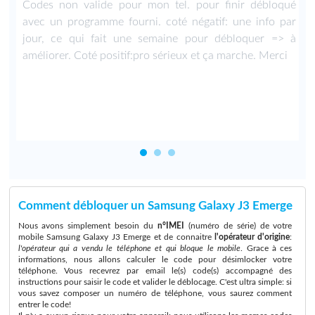
n
Codes non valide pour mon tel. pour finir débloqué
e
avec un programme fourni. coté négatif: une info par
u
jour, ce qui fait une semaine pour débloquer => à
améliorer. Coté positif:pro sérieux et ça marche. Merci
Comment débloquer un Samsung Galaxy J3 Emerge
Nous avons simplement besoin du
n°IMEI
(numéro de série) de votre
mobile Samsung Galaxy J3 Emerge et de connaitre
l'opérateur d'origine
:
l'opérateur qui a vendu le téléphone et qui bloque le mobile
. Grace à ces
informations, nous allons calculer le code pour désimlocker votre
téléphone. Vous recevrez par email le(s) code(s) accompagné des
instructions pour saisir le code et valider le déblocage. C'est ultra simple: si
vous savez composer un numéro de téléphone, vous saurez comment
entrer le code!