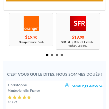
$19.
$19.
90
90
r
Orange France
: Sosh
SFR
: RED, Debitel, LaPoste,
Auchan, Leclerc...
C'EST VOUS QUI LE DITES: NOUS SOMMES DOUÉS !
Christophe
S6
Samsung Galaxy S6
Mantes-la-jolie, France
13 Oct.