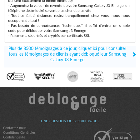
utilisent exactement la même méthode)
- Augmentez la valeur de revente de votre Samsung Galaxy J3 Emerge: un
téléphone désimlocké se vent plus cher et plus vite
- Tout se fait à distance: restez tranquillement chez vous, nous nous
occupons de tout !
- Pas besoin de connaissances "techniques": il suffit d'entrer un simple
code pour débloquer votre Samsung J3 Emerge
- Paiements sécurisés et cryptés par certificats SSL
Plus de 8500 témoignages à ce jour, cliquez ici pour consulter
tous les témoignages de clients ayant débloqué leur Samsung
Galaxy J3 Emerge
UNE QUESTION OU BESOIN D'AIDE ?
Contactez nous
Conditions Générales
Confidentialité