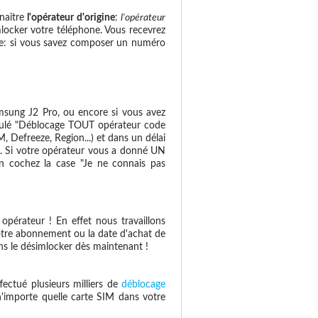
naitre
l'opérateur d'origine
:
l'opérateur
mlocker votre téléphone. Vous recevrez
mple: si vous savez composer un numéro
sung J2 Pro, ou encore si vous avez
titulé "Déblocage TOUT opérateur code
Defreeze, Region...) et dans un délai
il. Si votre opérateur vous a donné UN
en cochez la case "Je ne connais pas
opérateur ! En effet nous travaillons
otre abonnement ou la date d'achat de
s le désimlocker dès maintenant !
fectué plusieurs milliers de
déblocage
 n'importe quelle carte SIM dans votre