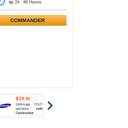
24 - 48 Heures
COMMANDER
$19.
$19.
$
90
90
Déblocage TOUT
Orange France
:
S
opérateur
code
Sosh
L
Constructeur
Le