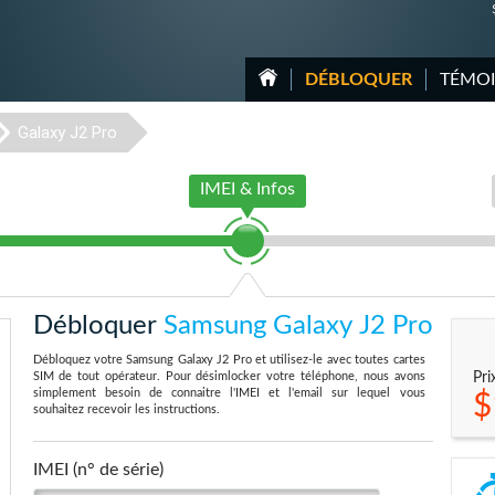
DÉBLOQUER
TÉMO
Galaxy J2 Pro
IMEI & Infos
Débloquer
Samsung Galaxy J2 Pro
Débloquez votre Samsung Galaxy J2 Pro et utilisez-le avec toutes cartes
SIM de tout opérateur. Pour désimlocker votre téléphone, nous avons
Pri
simplement besoin de connaitre l'IMEI et l'email sur lequel vous
$
souhaitez recevoir les instructions.
IMEI (n° de série)