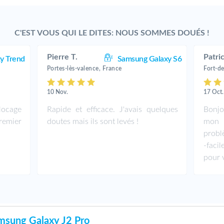
C'EST VOUS QUI LE DITES: NOUS SOMMES DOUÉS !
Pierre T.
Patric
y Trend
Samsung Galaxy S6
Portes-lès-valence, France
Fort-d
10 Nov.
17 Oct.
locage
Rapide et efficace. J'avais quelques
Bonjo
emier
doutes mais ils sont levés !
mon 
probl
-fac
pour 
sung Galaxy J2 Pro