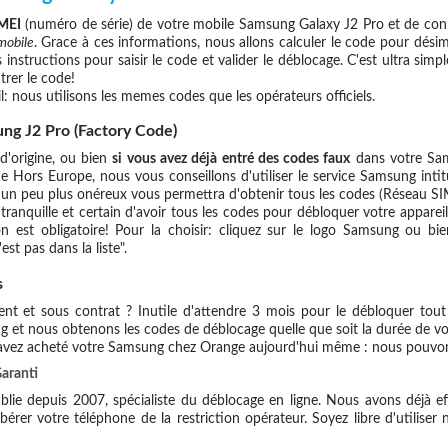
MEI
(numéro de série) de votre mobile Samsung Galaxy J2 Pro et de con
mobile
. Grace à ces informations, nous allons calculer le code pour dési
 instructions pour saisir le code et valider le déblocage. C'est ultra si
rer le code!
l: nous utilisons les memes codes que les opérateurs officiels.
ng J2 Pro (Factory Code)
d'origine, ou bien
si vous avez déjà entré des codes faux
dans votre Sam
e Hors Europe, nous vous conseillons d'utiliser le service Samsung in
 peu plus onéreux vous permettra d'obtenir tous les codes (Réseau SIM, 
 tranquille et certain d'avoir tous les codes pour débloquer votre appare
n est obligatoire! Pour la choisir: cliquez sur le logo Samsung ou bi
est pas dans la liste".
s
t et sous contrat ? Inutile d'attendre 3 mois pour le débloquer tout 
g et nous obtenons les codes de déblocage quelle que soit la durée de v
 avez acheté votre Samsung chez Orange aujourd'hui même : nous pouvon
Garanti
blie depuis 2007, spécialiste du déblocage en ligne. Nous avons déjà ef
érer votre téléphone de la restriction opérateur. Soyez libre d'utiliser