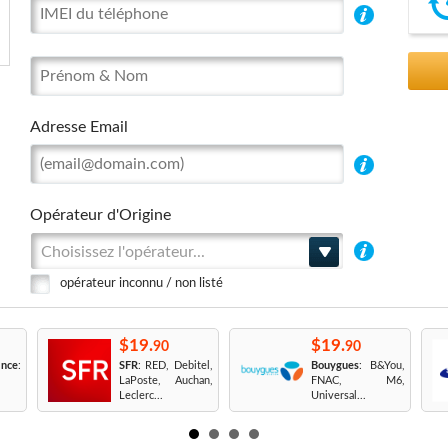
Adresse Email
Opérateur d'Origine
Choisissez l'opérateur...
opérateur inconnu / non listé
$19.
$19.
90
90
nce
:
SFR
: RED, Debitel,
Bouygues
: B&You,
LaPoste, Auchan,
FNAC, M6,
Leclerc...
Universal...