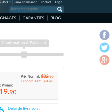
$ USD
Suivi Commande
Contact
Login
IGNAGES
GARANTIES
BLOG
Confirmation & Paiement
$22.
90
Prix Normal:
Économisez: -
$3.
00
x Promo:
19.
90
Délai de livraison :