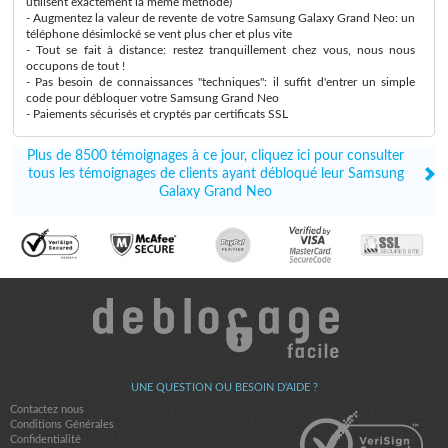
utilisent exactement la même méthode)
- Augmentez la valeur de revente de votre Samsung Galaxy Grand Neo: un
téléphone désimlocké se vent plus cher et plus vite
- Tout se fait à distance: restez tranquillement chez vous, nous nous
occupons de tout !
- Pas besoin de connaissances "techniques": il suffit d'entrer un simple
code pour débloquer votre Samsung Grand Neo
- Paiements sécurisés et cryptés par certificats SSL
Plus de 8500 témoignages à ce jour, cliquez ici pour consulter
tous les témoignages de clients ayant débloqué leur Samsung
Galaxy Grand Neo
UNE QUESTION OU BESOIN D'AIDE ?
Contactez nous
Conditions Générales
Confidentialité