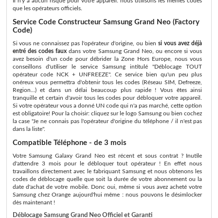
Il n'y a aucun risque pour votre appareil: nous utilisons les memes codes
que les opérateurs officiels.
Service Code Constructeur Samsung Grand Neo (Factory
Code)
Si vous ne connaissez pas l'opérateur d'origine, ou bien
si vous avez déjà
entré des codes faux
dans votre Samsung Grand Neo, ou encore si vous
avez besoin d'un code pour débrider la Zone Hors Europe, nous vous
conseillons d'utiliser le service Samsung intitulé "Déblocage TOUT
opérateur code NCK + UNFREEZE". Ce service bien qu'un peu plus
onéreux vous permettra d'obtenir tous les codes (Réseau SIM, Defreeze,
Region...) et dans un délai beaucoup plus rapide ! Vous êtes ainsi
tranquille et certain d'avoir tous les codes pour débloquer votre appareil.
Si votre opérateur vous a donné UN code qui n'a pas marché, cette option
est obligatoire! Pour la choisir: cliquez sur le logo Samsung ou bien cochez
la case "Je ne connais pas l'opérateur d'origine du téléphone / il n'est pas
dans la liste".
Compatible Téléphone - de 3 mois
Votre Samsung Galaxy Grand Neo est récent et sous contrat ? Inutile
d'attendre 3 mois pour le débloquer tout opérateur ! En effet nous
travaillons directement avec le fabriquant Samsung et nous obtenons les
codes de déblocage quelle que soit la durée de votre abonnement ou la
date d'achat de votre mobile. Donc oui, même si vous avez acheté votre
Samsung chez Orange aujourd'hui même : nous pouvons le désimlocker
dès maintenant !
Déblocage Samsung Grand Neo Officiel et Garanti