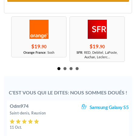
$19.
$19.
90
90
r
Orange France
: Sosh
SFR
: RED, Debitel, LaPoste,
Auchan, Leclerc...
C'EST VOUS QUI LE DITES: NOUS SOMMES DOUÉS !
Odm974
8+
Samsung Galaxy S5
Saint-denis, Reunion
11 Oct.