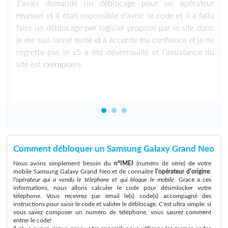
u
J’avais demandé un déblocage pour un opérateur
.
réunion et il était impossible d’avoir le code et il a fallu
faire un déblocage par logiciel propose par le site donc
je me suis laissé tenté et à accordé ma confiance et je ne
regrette pas le s5 a été déverrouillé et l’assistance du
site est exemplaire.
Comment débloquer un Samsung Galaxy Grand Neo
Nous avons simplement besoin du
n°IMEI
(numéro de série) de votre
mobile Samsung Galaxy Grand Neo et de connaitre
l'opérateur d'origine
:
l'opérateur qui a vendu le téléphone et qui bloque le mobile
. Grace à ces
informations, nous allons calculer le code pour désimlocker votre
téléphone. Vous recevrez par email le(s) code(s) accompagné des
instructions pour saisir le code et valider le déblocage. C'est ultra simple: si
vous savez composer un numéro de téléphone, vous saurez comment
entrer le code!