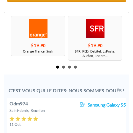
$19.
$19.
90
90
r
Orange France
: Sosh
SFR
: RED, Debitel, LaPoste,
Auchan, Leclerc...
C'EST VOUS QUI LE DITES: NOUS SOMMES DOUÉS !
Odm974
8+
Samsung Galaxy S5
Saint-denis, Reunion
11 Oct.