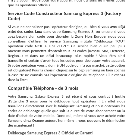
Il n'y a aucun risque pour votre appareil: nous utilisons les memes codes
que les opérateurs officiels.
Service Code Constructeur Samsung Express 3 (Factory
Code)
Si vous ne connaissez pas l'opérateur d'origine, ou bien
si vous avez déjà
entré des codes faux
dans votre Samsung Express 3, ou encore si vous
avez besoin d'un code pour débrider la Zone Hors Europe, nous vous
conseillons d'utiliser le service Samsung intitulé "Déblocage TOUT
opérateur code NCK + UNFREEZE". Ce service bien qu'un peu plus
onéreux vous permettra d'obtenir tous les codes (Réseau SIM, Defreeze,
Region...) et dans un délai beaucoup plus rapide ! Vous êtes ainsi
tranquille et certain d'avoir tous les codes pour débloquer votre appareil.
Si votre opérateur vous a donné UN code qui n'a pas marché, cette option
est obligatoire! Pour la choisir: cliquez sur le logo Samsung ou bien cochez
la case "Je ne connais pas l'opérateur d'origine du téléphone / il n'est pas
dans la liste".
Compatible Téléphone - de 3 mois
Votre Samsung Galaxy Express 3 est récent et sous contrat ? Inutile
d'attendre 3 mois pour le débloquer tout opérateur ! En effet nous
travaillons directement avec le fabriquant Samsung et nous obtenons les
codes de déblocage quelle que soit la durée de votre abonnement ou la
date d'achat de votre mobile. Donc oui, même si vous avez acheté votre
Samsung chez Orange aujourd'hui même : nous pouvons le désimlocker
dès maintenant !
Déblocage Samsung Express 3 Officiel et Garanti