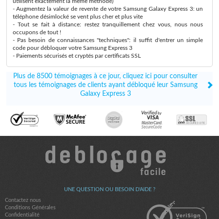
utilisent exactement la même méthode)
- Augmentez la valeur de revente de votre Samsung Galaxy Express 3: un
téléphone désimlocké se vent plus cher et plus vite
- Tout se fait à distance: restez tranquillement chez vous, nous nous
occupons de tout !
- Pas besoin de connaissances "techniques": il suffit d'entrer un simple
code pour débloquer votre Samsung Express 3
- Paiements sécurisés et cryptés par certificats SSL
Plus de 8500 témoignages à ce jour, cliquez ici pour consulter
tous les témoignages de clients ayant débloqué leur Samsung
Galaxy Express 3
UNE QUESTION OU BESOIN D'AIDE ?
Contactez nous
Conditions Générales
Confidentialité