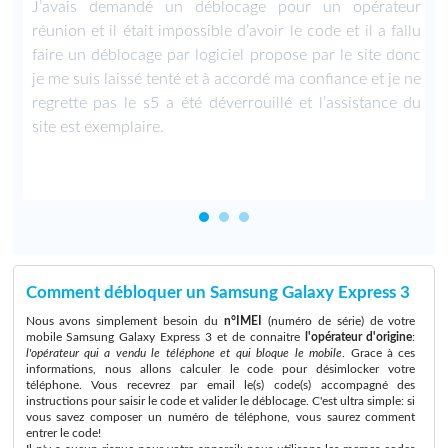
u
J’avais demandé un déblocage pour un opérateur
.
réunion et il était impossible d’avoir le code et il a fallu
faire un déblocage par logiciel propose par le site donc
je me suis laissé tenté et à accordé ma confiance et je ne
regrette pas le s5 a été déverrouillé et l’assistance du
site est exemplaire.
Comment débloquer un Samsung Galaxy Express 3
Nous avons simplement besoin du
n°IMEI
(numéro de série) de votre
mobile Samsung Galaxy Express 3 et de connaitre
l'opérateur d'origine
:
l'opérateur qui a vendu le téléphone et qui bloque le mobile
. Grace à ces
informations, nous allons calculer le code pour désimlocker votre
téléphone. Vous recevrez par email le(s) code(s) accompagné des
instructions pour saisir le code et valider le déblocage. C'est ultra simple: si
vous savez composer un numéro de téléphone, vous saurez comment
entrer le code!