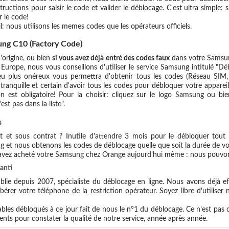
tructions pour saisir le code et valider le déblocage. C'est ultra simpl
 le code!
l: nous utilisons les memes codes que les opérateurs officiels.
ng C10 (Factory Code)
'origine, ou bien
si vous avez déjà entré des codes faux
dans votre Samsun
Europe, nous vous conseillons d'utiliser le service Samsung intitulé 
 plus onéreux vous permettra d'obtenir tous les codes (Réseau SIM, D
 tranquille et certain d'avoir tous les codes pour débloquer votre appare
n est obligatoire! Pour la choisir: cliquez sur le logo Samsung ou bi
est pas dans la liste".
s
et sous contrat ? Inutile d'attendre 3 mois pour le débloquer tout o
g et nous obtenons les codes de déblocage quelle que soit la durée de v
 avez acheté votre Samsung chez Orange aujourd'hui même : nous pouvon
anti
blie depuis 2007, spécialiste du déblocage en ligne. Nous avons déjà ef
érer votre téléphone de la restriction opérateur. Soyez libre d'utiliser
les débloqués à ce jour fait de nous le n°1 du déblocage. Ce n'est pas que
ents pour constater la qualité de notre service, année après année.