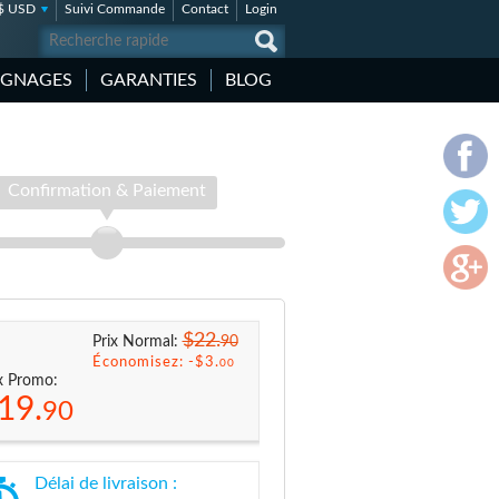
$ USD
Suivi Commande
Contact
Login
IGNAGES
GARANTIES
BLOG
Confirmation & Paiement
$22.
90
Prix Normal:
Économisez: -
$3.
00
x Promo:
19.
90
Délai de livraison :