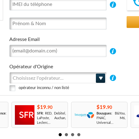
Adresse Email
Opérateur d'Origine
Choisissez l'opérateur...
opérateur inconnu / non listé
$19.
$19.
90
90
nce
:
SFR
: RED, Debitel,
Bouygues
: B&You,
LaPoste, Auchan,
FNAC, M6,
Leclerc...
Universal...