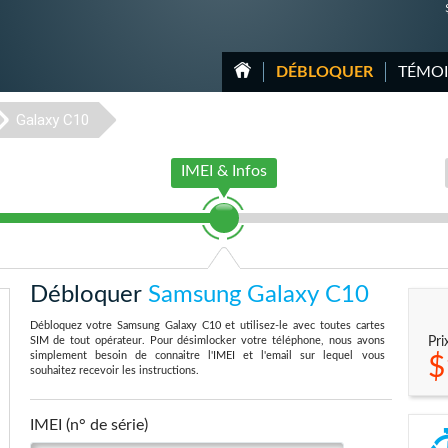
DÉBLOQUER
TÉMO
Galaxy C10
IMEI & Infos
Débloquer
Samsung Galaxy C10
Débloquez votre Samsung Galaxy C10 et utilisez-le avec toutes cartes
SIM de tout opérateur. Pour désimlocker votre téléphone, nous avons
Pri
simplement besoin de connaitre l'IMEI et l'email sur lequel vous
$
souhaitez recevoir les instructions.
IMEI (n° de série)