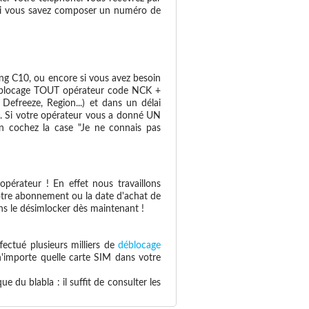
e: si vous savez composer un numéro de
g C10, ou encore si vous avez besoin
"Déblocage TOUT opérateur code NCK +
efreeze, Region...) et dans un délai
il. Si votre opérateur vous a donné UN
en cochez la case "Je ne connais pas
pérateur ! En effet nous travaillons
otre abonnement ou la date d'achat de
s le désimlocker dès maintenant !
fectué plusieurs milliers de
déblocage
 n'importe quelle carte SIM dans votre
 du blabla : il suffit de consulter les