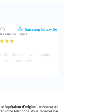
 T.
Samsung Galaxy S6
lès-valence, France
.
e et efficace. J'avais quelques
 mais ils sont levés !
tre
l'opérateur d'origine
:
l'opérateur qui
ker votre téléphone. Vous recevrez par