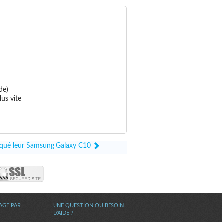
de)
us vite
bloqué leur Samsung Galaxy C10
AGE PAR
UNE QUESTION OU BESOIN
D'AIDE ?