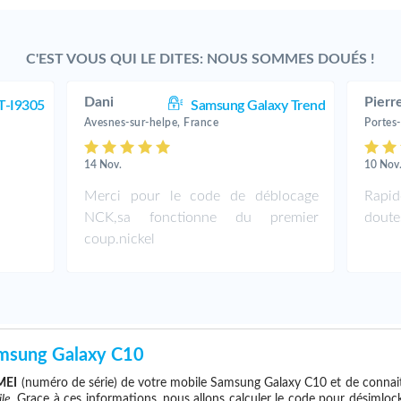
C'EST VOUS QUI LE DITES: NOUS SOMMES DOUÉS !
Dani
Pierre
T-I9305
Samsung Galaxy Trend
Avesnes-sur-helpe, France
Portes-
14 Nov.
10 Nov
Merci pour le code de déblocage
Rapid
NCK,sa fonctionne du premier
doutes
coup.nickel
msung Galaxy C10
MEI
(numéro de série) de votre mobile Samsung Galaxy C10 et de connai
ile
. Grace à ces informations, nous allons calculer le code pour désimloc