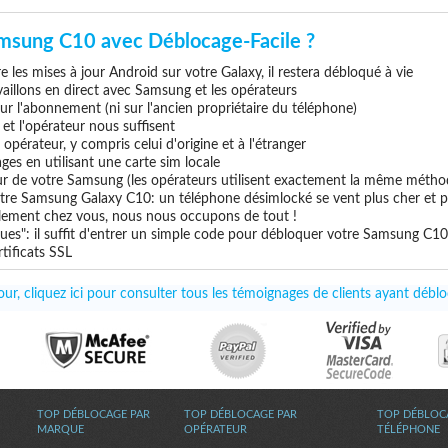
msung C10 avec Déblocage-Facile ?
 les mises à jour Android sur votre Galaxy, il restera débloqué à vie
vaillons en direct avec Samsung et les opérateurs
 sur l'abonnement (ni sur l'ancien propriétaire du téléphone)
e et l'opérateur nous suffisent
pérateur, y compris celui d'origine et à l'étranger
ges en utilisant une carte sim locale
eur de votre Samsung (les opérateurs utilisent exactement la même métho
tre Samsung Galaxy C10: un téléphone désimlocké se vent plus cher et pl
uillement chez vous, nous nous occupons de tout !
ues": il suffit d'entrer un simple code pour débloquer votre Samsung C10
tificats SSL
ur, cliquez ici pour consulter tous les témoignages de clients ayant dé
TOP DÉBLOCAGE PAR
TOP DÉBLOCAGE PAR
TOP DÉBLOC
MARQUE
OPÉRATEUR
TÉLÉPHONE