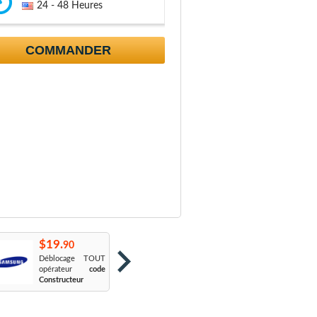
24 - 48 Heures
COMMANDER
$19.
$19.
$
90
90
Déblocage TOUT
Orange France
:
S
opérateur
code
Sosh
L
Constructeur
Le