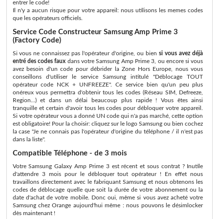
entrer le code!
Il n'y a aucun risque pour votre appareil: nous utilisons les memes codes
que les opérateurs officiels.
Service Code Constructeur Samsung Amp Prime 3
(Factory Code)
Si vous ne connaissez pas l'opérateur d'origine, ou bien
si vous avez déjà
entré des codes faux
dans votre Samsung Amp Prime 3, ou encore si vous
avez besoin d'un code pour débrider la Zone Hors Europe, nous vous
conseillons d'utiliser le service Samsung intitulé "Déblocage TOUT
opérateur code NCK + UNFREEZE". Ce service bien qu'un peu plus
onéreux vous permettra d'obtenir tous les codes (Réseau SIM, Defreeze,
Region...) et dans un délai beaucoup plus rapide ! Vous êtes ainsi
tranquille et certain d'avoir tous les codes pour débloquer votre appareil.
Si votre opérateur vous a donné UN code qui n'a pas marché, cette option
est obligatoire! Pour la choisir: cliquez sur le logo Samsung ou bien cochez
la case "Je ne connais pas l'opérateur d'origine du téléphone / il n'est pas
dans la liste".
Compatible Téléphone - de 3 mois
Votre Samsung Galaxy Amp Prime 3 est récent et sous contrat ? Inutile
d'attendre 3 mois pour le débloquer tout opérateur ! En effet nous
travaillons directement avec le fabriquant Samsung et nous obtenons les
codes de déblocage quelle que soit la durée de votre abonnement ou la
date d'achat de votre mobile. Donc oui, même si vous avez acheté votre
Samsung chez Orange aujourd'hui même : nous pouvons le désimlocker
dès maintenant !