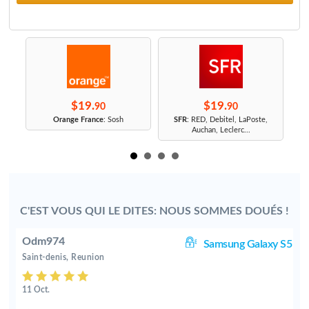
$19.
$19.
90
90
r
Orange France
: Sosh
SFR
: RED, Debitel, LaPoste,
Auchan, Leclerc...
C'EST VOUS QUI LE DITES: NOUS SOMMES DOUÉS !
Odm974
8+
Samsung Galaxy S5
Saint-denis, Reunion
11 Oct.