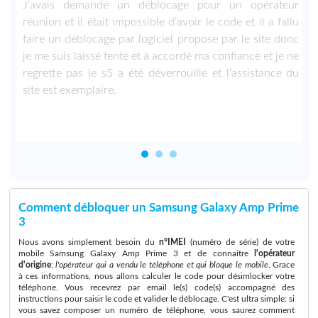
u
J’avais demandé un déblocage pour un opérateur
.
réunion et il était impossible d’avoir le code et il a fallu
faire un déblocage par logiciel propose par le site donc
je me suis laissé tenté et à accordé ma confiance et je ne
regrette pas le s5 a été déverrouillé et l’assistance du
site est exemplaire.
Comment débloquer un Samsung Galaxy Amp Prime
3
Nous avons simplement besoin du
n°IMEI
(numéro de série) de votre
mobile Samsung Galaxy Amp Prime 3 et de connaitre
l'opérateur
d'origine
:
l'opérateur qui a vendu le téléphone et qui bloque le mobile
. Grace
à ces informations, nous allons calculer le code pour désimlocker votre
téléphone. Vous recevrez par email le(s) code(s) accompagné des
instructions pour saisir le code et valider le déblocage. C'est ultra simple: si
vous savez composer un numéro de téléphone, vous saurez comment