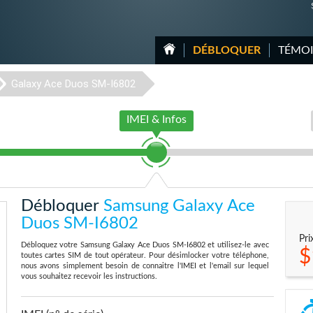
DÉBLOQUER
TÉMO
Galaxy Ace Duos SM-I6802
IMEI & Infos
Débloquer
Samsung Galaxy Ace
Duos SM-I6802
Pri
Débloquez votre Samsung Galaxy Ace Duos SM-I6802 et utilisez-le avec
$
toutes cartes SIM de tout opérateur. Pour désimlocker votre téléphone,
nous avons simplement besoin de connaitre l'IMEI et l'email sur lequel
vous souhaitez recevoir les instructions.