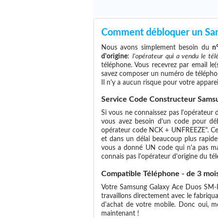
Comment débloquer un Sa
Nous avons simplement besoin du
n
d'origine
:
l'opérateur qui a vendu le té
téléphone. Vous recevrez par email le(
savez composer un numéro de téléphon
Il n'y a aucun risque pour votre apparei
Service Code Constructeur Sams
Si vous ne connaissez pas l'opérateur d
vous avez besoin d'un code pour déb
opérateur code NCK + UNFREEZE". Ce se
et dans un délai beaucoup plus rapide !
vous a donné UN code qui n'a pas marc
connais pas l'opérateur d'origine du télé
Compatible Téléphone - de 3 moi
Votre Samsung Galaxy Ace Duos SM-I680
travaillons directement avec le fabriq
d'achat de votre mobile. Donc oui, 
maintenant !