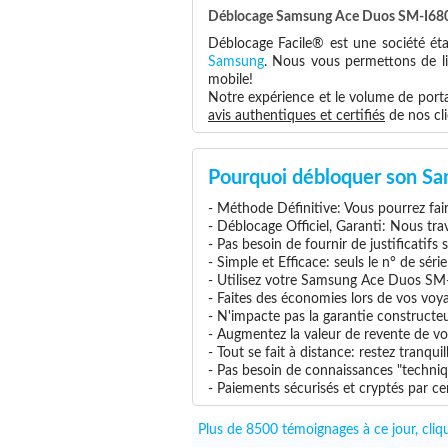
Déblocage Samsung Ace Duos SM-I6802 
Déblocage Facile® est une société éta
Samsung
. Nous vous permettons de lib
mobile!
Notre expérience et le volume de portab
avis authentiques et certifiés
de nos cli
Pourquoi débloquer son S
- Méthode Définitive: Vous pourrez faire
- Déblocage Officiel, Garanti: Nous tra
- Pas besoin de fournir de justificatifs
- Simple et Efficace: seuls le n° de séri
- Utilisez votre Samsung Ace Duos SM-I
- Faites des économies lors de vos voya
- N'impacte pas la garantie construct
- Augmentez la valeur de revente de v
- Tout se fait à distance: restez tranq
- Pas besoin de connaissances "techni
- Paiements sécurisés et cryptés par cer
Plus de 8500 témoignages à ce jour, cli