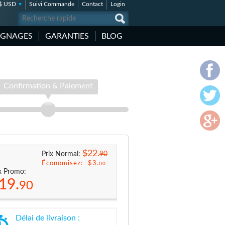
$ USD
Suivi Commande
Contact
Login
IGNAGES
GARANTIES
BLOG
Confirmation & Paiement
$22.
90
Prix Normal:
Économisez: -
$3.
00
x Promo:
19.
90
Délai de livraison :