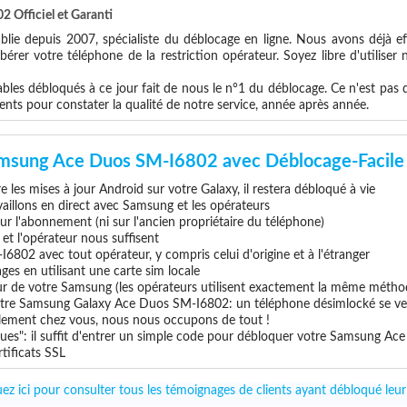
Officiel et Garanti
blie depuis 2007, spécialiste du déblocage en ligne. Nous avons déjà ef
érer votre téléphone de la restriction opérateur. Soyez libre d'utiliser
les débloqués à ce jour fait de nous le n°1 du déblocage. Ce n'est pas que
ents pour constater la qualité de notre service, année après année.
amsung Ace Duos SM-I6802 avec Déblocage-Facile
 les mises à jour Android sur votre Galaxy, il restera débloqué à vie
vaillons en direct avec Samsung et les opérateurs
 sur l'abonnement (ni sur l'ancien propriétaire du téléphone)
e et l'opérateur nous suffisent
6802 avec tout opérateur, y compris celui d'origine et à l'étranger
ges en utilisant une carte sim locale
eur de votre Samsung (les opérateurs utilisent exactement la même métho
otre Samsung Galaxy Ace Duos SM-I6802: un téléphone désimlocké se vent
uillement chez vous, nous nous occupons de tout !
ques": il suffit d'entrer un simple code pour débloquer votre Samsung A
tificats SSL
quez ici pour consulter tous les témoignages de clients ayant débloqué 