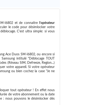
SM-I6802 et de connaitre
l'opérateur
lculer le code pour désimlocker votre
déblocage. C'est ultra simple: si vous
ng Ace Duos SM-I6802, ou encore si
ce Samsung intitulé "Déblocage TOUT
des (Réseau SIM, Defreeze, Region...)
uer votre appareil. Si votre opérateur
Samsung ou bien cochez la case "Je ne
oquer tout opérateur ! En effet nous
 durée de votre abonnement ou la date
e : nous pouvons le désimlocker dès