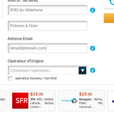
IMEI (n° de série)
Adresse Email
Opérateur d'Origine
Choisissez l'opérateur...
opérateur inconnu / non listé
$19.
$19.
90
90
nce
:
SFR
: RED, Debitel,
Bouygues
: B&You,
LaPoste, Auchan,
FNAC, M6,
Leclerc...
Universal...