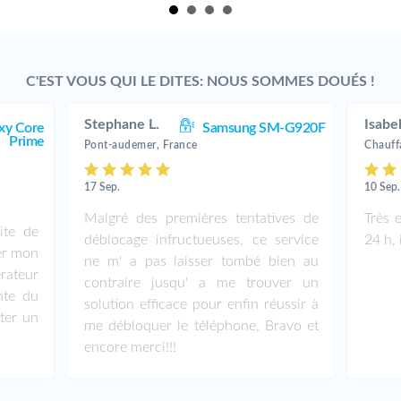
C'EST VOUS QUI LE DITES: NOUS SOMMES DOUÉS !
Stephane L.
Isabel
xy Core
Samsung SM-G920F
Prime
Pont-audemer, France
Chauffa
17 Sep.
10 Sep.
Malgré des premières tentatives de
Très 
ite de
déblocage infructueuses, ce service
24 h, 
uer mon
ne m' a pas laisser tombé bien au
érateur
contraire jusqu' a me trouver un
nte du
solution efficace pour enfin réussir à
eter un
me débloquer le téléphone, Bravo et
encore merci!!!