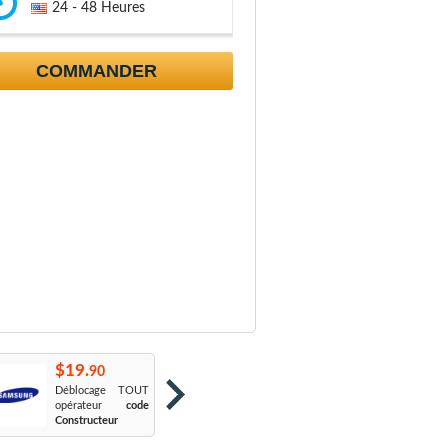
24 - 48 Heures
COMMANDER
$19.
$19.
$
90
90
Déblocage TOUT
Orange France
:
S
opérateur
code
Sosh
L
Constructeur
Le