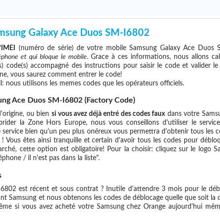
msung Galaxy Ace Duos SM-I6802
°IMEI
(numéro de série) de votre mobile Samsung Galaxy Ace Duos 
léphone et qui bloque le mobile
. Grace à ces informations, nous allons ca
s) code(s) accompagné des instructions pour saisir le code et valider le 
e, vous saurez comment entrer le code!
l: nous utilisons les memes codes que les opérateurs officiels.
ung Ace Duos SM-I6802 (Factory Code)
'origine, ou bien
si vous avez déjà entré des codes faux
dans votre Samsu
rider la Zone Hors Europe, nous vous conseillons d'utiliser le servi
rvice bien qu'un peu plus onéreux vous permettra d'obtenir tous les co
 Vous êtes ainsi tranquille et certain d'avoir tous les codes pour débloq
hé, cette option est obligatoire! Pour la choisir: cliquez sur le logo 
phone / il n'est pas dans la liste".
s
2 est récent et sous contrat ? Inutile d'attendre 3 mois pour le débl
uant Samsung et nous obtenons les codes de déblocage quelle que soit la
même si vous avez acheté votre Samsung chez Orange aujourd'hui mêm