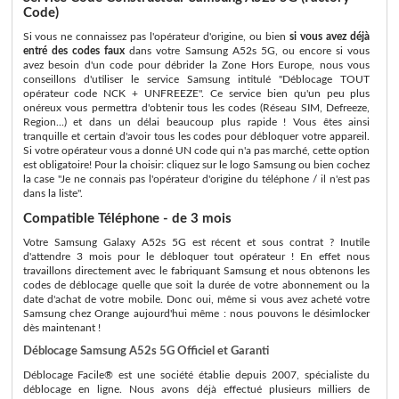
Code)
Si vous ne connaissez pas l'opérateur d'origine, ou bien
si vous avez déjà
entré des codes faux
dans votre Samsung A52s 5G, ou encore si vous
avez besoin d'un code pour débrider la Zone Hors Europe, nous vous
conseillons d'utiliser le service Samsung intitulé "Déblocage TOUT
opérateur code NCK + UNFREEZE". Ce service bien qu'un peu plus
onéreux vous permettra d'obtenir tous les codes (Réseau SIM, Defreeze,
Region...) et dans un délai beaucoup plus rapide ! Vous êtes ainsi
tranquille et certain d'avoir tous les codes pour débloquer votre appareil.
Si votre opérateur vous a donné UN code qui n'a pas marché, cette option
est obligatoire! Pour la choisir: cliquez sur le logo Samsung ou bien cochez
la case "Je ne connais pas l'opérateur d'origine du téléphone / il n'est pas
dans la liste".
Compatible Téléphone - de 3 mois
Votre Samsung Galaxy A52s 5G est récent et sous contrat ? Inutile
d'attendre 3 mois pour le débloquer tout opérateur ! En effet nous
travaillons directement avec le fabriquant Samsung et nous obtenons les
codes de déblocage quelle que soit la durée de votre abonnement ou la
date d'achat de votre mobile. Donc oui, même si vous avez acheté votre
Samsung chez Orange aujourd'hui même : nous pouvons le désimlocker
dès maintenant !
Déblocage Samsung A52s 5G Officiel et Garanti
Déblocage Facile® est une société établie depuis 2007, spécialiste du
déblocage en ligne. Nous avons déjà effectué plusieurs milliers de