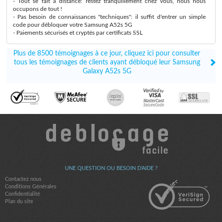
- Tout se fait à distance: restez tranquillement chez vous, nous nous
occupons de tout !
- Pas besoin de connaissances "techniques": il suffit d'entrer un simple
code pour débloquer votre Samsung A52s 5G
- Paiements sécurisés et cryptés par certificats SSL
Plus de 8500 témoignages à ce jour, cliquez ici pour consulter
tous les témoignages de clients ayant débloqué leur Samsung
Galaxy A52s 5G
UNE QUESTION OU BESOIN D'AIDE ?
Contactez nous
Conditions Générales
Confidentialité
Plan du site