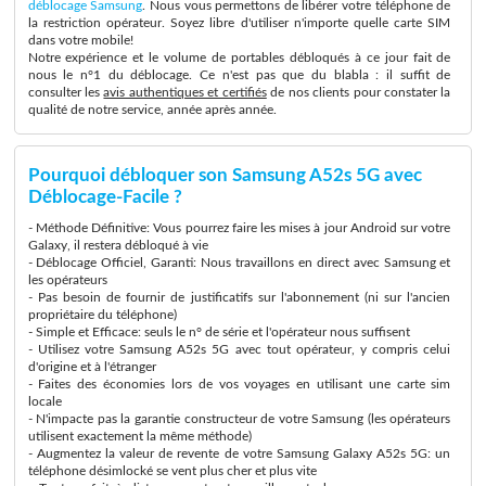
déblocage Samsung
. Nous vous permettons de libérer votre téléphone de
la restriction opérateur. Soyez libre d'utiliser n'importe quelle carte SIM
dans votre mobile!
Notre expérience et le volume de portables débloqués à ce jour fait de
nous le n°1 du déblocage. Ce n'est pas que du blabla : il suffit de
consulter les
avis authentiques et certifiés
de nos clients pour constater la
qualité de notre service, année après année.
Pourquoi débloquer son Samsung A52s 5G avec
Déblocage-Facile ?
- Méthode Définitive: Vous pourrez faire les mises à jour Android sur votre
Galaxy, il restera débloqué à vie
- Déblocage Officiel, Garanti: Nous travaillons en direct avec Samsung et
les opérateurs
- Pas besoin de fournir de justificatifs sur l'abonnement (ni sur l'ancien
propriétaire du téléphone)
- Simple et Efficace: seuls le n° de série et l'opérateur nous suffisent
- Utilisez votre Samsung A52s 5G avec tout opérateur, y compris celui
d'origine et à l'étranger
- Faites des économies lors de vos voyages en utilisant une carte sim
locale
- N'impacte pas la garantie constructeur de votre Samsung (les opérateurs
utilisent exactement la même méthode)
- Augmentez la valeur de revente de votre Samsung Galaxy A52s 5G: un
téléphone désimlocké se vent plus cher et plus vite