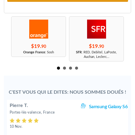
$19.
$19.
90
90
r
Orange France
: Sosh
SFR
: RED, Debitel, LaPoste,
Auchan, Leclerc...
C'EST VOUS QUI LE DITES: NOUS SOMMES DOUÉS !
Pierre T.
S6
Samsung Galaxy S6
Portes-lès-valence, France
10 Nov.