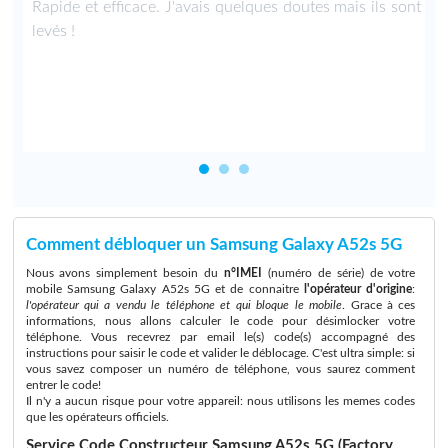
é
Rapide et efficace. J'avais quelques doutes mais ils sont
r
levés !
à
Comment débloquer un Samsung Galaxy A52s 5G
Nous avons simplement besoin du
n°IMEI
(numéro de série) de votre
mobile Samsung Galaxy A52s 5G et de connaitre
l'opérateur d'origine
:
l'opérateur qui a vendu le téléphone et qui bloque le mobile
. Grace à ces
informations, nous allons calculer le code pour désimlocker votre
téléphone. Vous recevrez par email le(s) code(s) accompagné des
instructions pour saisir le code et valider le déblocage. C'est ultra simple: si
vous savez composer un numéro de téléphone, vous saurez comment
entrer le code!
Il n'y a aucun risque pour votre appareil: nous utilisons les memes codes
que les opérateurs officiels.
Service Code Constructeur Samsung A52s 5G (Factory