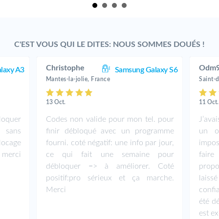
C'EST VOUS QUI LE DITES: NOUS SOMMES DOUÉS !
Christophe
Odm
laxy A3
Samsung Galaxy S6
Mantes-la-jolie, France
Saint-
13 Oct.
11 Oct.
loquer
Codes non valide pour mon tel. pour
J’ava
 sans
finir débloqué avec un programme
un o
locage
fourni. coté négatif: une info par jour,
imposs
 merci
ce qui fait une semaine pour
fair
débloquer => à améliorer. Coté
propo
positif:pro sérieux et ça marche.
lais
Merci
confia
été dé
est e