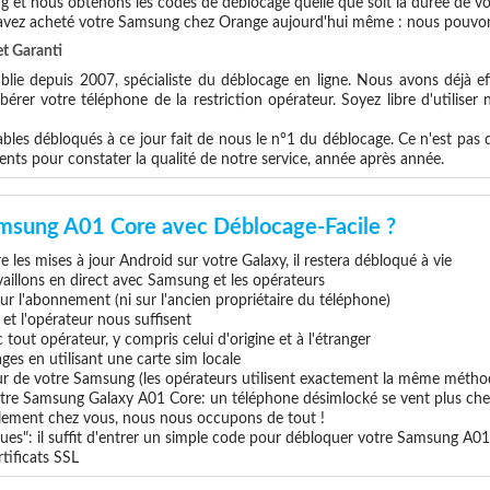
g et nous obtenons les codes de déblocage quelle que soit la durée de v
 avez acheté votre Samsung chez Orange aujourd'hui même : nous pouvon
t Garanti
blie depuis 2007, spécialiste du déblocage en ligne. Nous avons déjà ef
érer votre téléphone de la restriction opérateur. Soyez libre d'utiliser
les débloqués à ce jour fait de nous le n°1 du déblocage. Ce n'est pas que
ents pour constater la qualité de notre service, année après année.
msung A01 Core avec Déblocage-Facile ?
 les mises à jour Android sur votre Galaxy, il restera débloqué à vie
vaillons en direct avec Samsung et les opérateurs
 sur l'abonnement (ni sur l'ancien propriétaire du téléphone)
e et l'opérateur nous suffisent
tout opérateur, y compris celui d'origine et à l'étranger
ges en utilisant une carte sim locale
eur de votre Samsung (les opérateurs utilisent exactement la même métho
tre Samsung Galaxy A01 Core: un téléphone désimlocké se vent plus cher
uillement chez vous, nous nous occupons de tout !
ues": il suffit d'entrer un simple code pour débloquer votre Samsung A0
tificats SSL