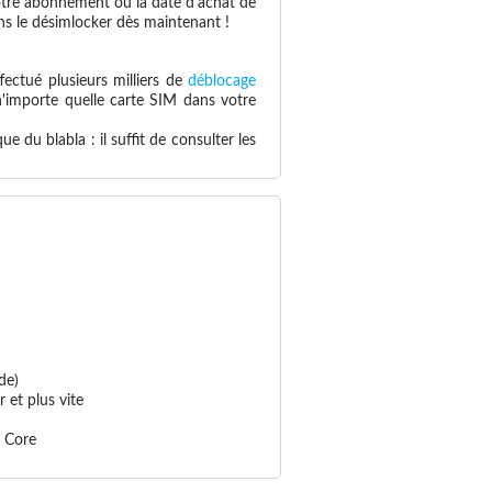
otre abonnement ou la date d'achat de
s le désimlocker dès maintenant !
fectué plusieurs milliers de
déblocage
 n'importe quelle carte SIM dans votre
 du blabla : il suffit de consulter les
de)
 et plus vite
1 Core