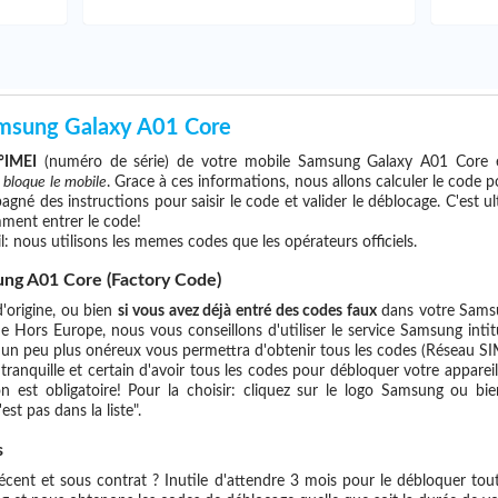
msung Galaxy A01 Core
°IMEI
(numéro de série) de votre mobile Samsung Galaxy A01 Core 
i bloque le mobile
. Grace à ces informations, nous allons calculer le code 
agné des instructions pour saisir le code et valider le déblocage. C'est 
ment entrer le code!
l: nous utilisons les memes codes que les opérateurs officiels.
ng A01 Core (Factory Code)
d'origine, ou bien
si vous avez déjà entré des codes faux
dans votre Samsu
e Hors Europe, nous vous conseillons d'utiliser le service Samsung in
 peu plus onéreux vous permettra d'obtenir tous les codes (Réseau SIM, 
 tranquille et certain d'avoir tous les codes pour débloquer votre appare
n est obligatoire! Pour la choisir: cliquez sur le logo Samsung ou bi
est pas dans la liste".
s
ent et sous contrat ? Inutile d'attendre 3 mois pour le débloquer tout 