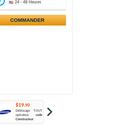
24 - 48 Heures
COMMANDER
$19.
$19.
$
90
90
Déblocage TOUT
Orange France
:
S
opérateur
code
Sosh
L
Constructeur
Le