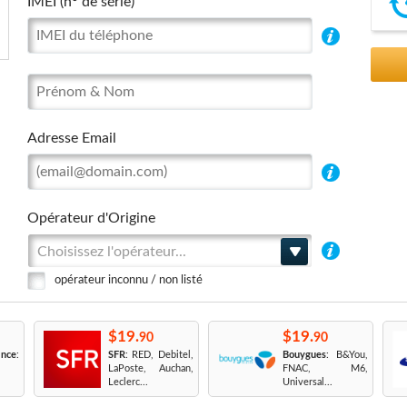
IMEI (n° de série)
Adresse Email
Opérateur d'Origine
Choisissez l'opérateur...
opérateur inconnu / non listé
$19.
$19.
90
90
nce
:
SFR
: RED, Debitel,
Bouygues
: B&You,
LaPoste, Auchan,
FNAC, M6,
Leclerc...
Universal...