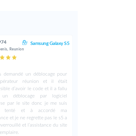
974
Samsung Galaxy S5
denis, Reunion
is demandé un déblocage pour
pérateur réunion et il était
ible d’avoir le code et il a fallu
e un déblocage par logiciel
se par le site donc je me suis
sé tenté et à accordé ma
nce et je ne regrette pas le s5 a
verrouillé et l’assistance du site
xemplaire.