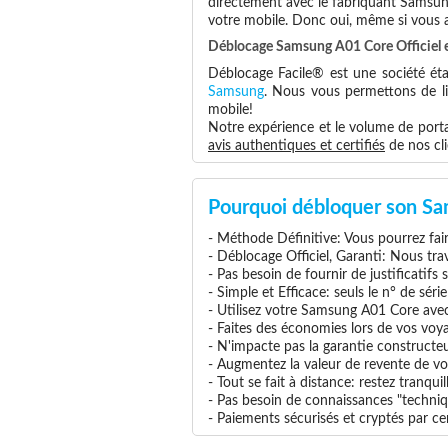
directement avec le fabriquant Samsun
votre mobile. Donc oui, même si vous
Déblocage Samsung A01 Core Officiel e
Déblocage Facile® est une société éta
Samsung
. Nous vous permettons de lib
mobile!
Notre expérience et le volume de portab
avis authentiques et certifiés
de nos cli
Pourquoi débloquer son Sa
- Méthode Définitive: Vous pourrez faire
- Déblocage Officiel, Garanti: Nous tra
- Pas besoin de fournir de justificatifs
- Simple et Efficace: seuls le n° de séri
- Utilisez votre Samsung A01 Core avec 
- Faites des économies lors de vos voya
- N'impacte pas la garantie construct
- Augmentez la valeur de revente de vo
- Tout se fait à distance: restez tranq
- Pas besoin de connaissances "techniq
- Paiements sécurisés et cryptés par cer