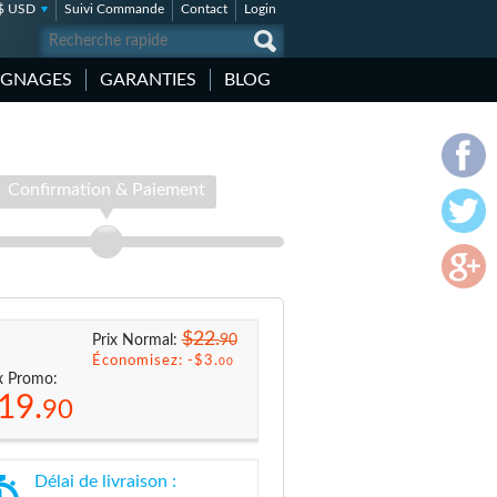
$ USD
Suivi Commande
Contact
Login
IGNAGES
GARANTIES
BLOG
Confirmation & Paiement
$22.
90
Prix Normal:
Économisez: -
$3.
00
x Promo:
19.
90
Délai de livraison :