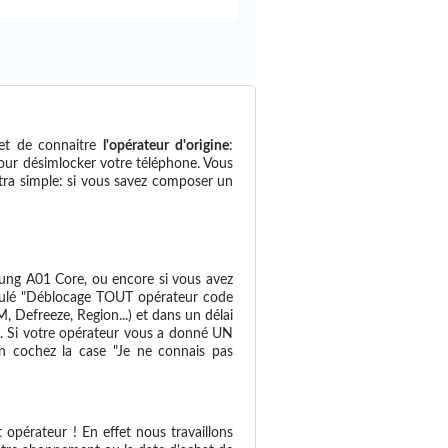
et de connaitre
l'opérateur d'origine
:
pour désimlocker votre téléphone. Vous
ultra simple: si vous savez composer un
ng A01 Core, ou encore si vous avez
titulé "Déblocage TOUT opérateur code
Defreeze, Region...) et dans un délai
il. Si votre opérateur vous a donné UN
en cochez la case "Je ne connais pas
opérateur ! En effet nous travaillons