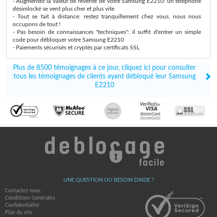
- Augmentez la valeur de revente de votre Samsung E2210: un téléphone
désimlocké se vent plus cher et plus vite
- Tout se fait à distance: restez tranquillement chez vous, nous nous
occupons de tout !
- Pas besoin de connaissances "techniques": il suffit d'entrer un simple
code pour débloquer votre Samsung E2210
- Paiements sécurisés et cryptés par certificats SSL
Plus de 8500 témoignages à ce jour, cliquez ici pour consulter
tous les témoignages de clients ayant débloqué leur Samsung
E2210
UNE QUESTION OU BESOIN D'AIDE ?
Contactez nous
Conditions Générales
Confidentialité
Plan du site