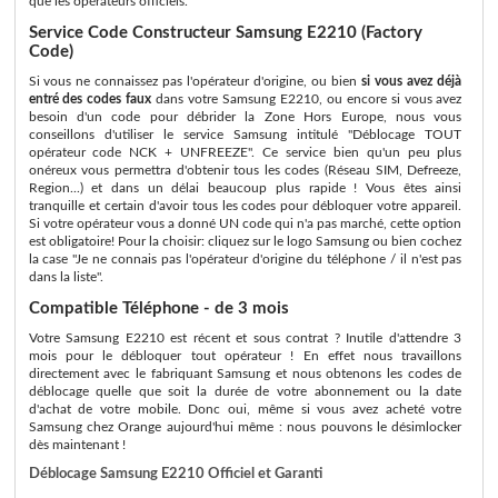
que les opérateurs officiels.
Service Code Constructeur Samsung E2210 (Factory
Code)
Si vous ne connaissez pas l'opérateur d'origine, ou bien
si vous avez déjà
entré des codes faux
dans votre Samsung E2210, ou encore si vous avez
besoin d'un code pour débrider la Zone Hors Europe, nous vous
conseillons d'utiliser le service Samsung intitulé "Déblocage TOUT
opérateur code NCK + UNFREEZE". Ce service bien qu'un peu plus
onéreux vous permettra d'obtenir tous les codes (Réseau SIM, Defreeze,
Region...) et dans un délai beaucoup plus rapide ! Vous êtes ainsi
tranquille et certain d'avoir tous les codes pour débloquer votre appareil.
Si votre opérateur vous a donné UN code qui n'a pas marché, cette option
est obligatoire! Pour la choisir: cliquez sur le logo Samsung ou bien cochez
la case "Je ne connais pas l'opérateur d'origine du téléphone / il n'est pas
dans la liste".
Compatible Téléphone - de 3 mois
Votre Samsung E2210 est récent et sous contrat ? Inutile d'attendre 3
mois pour le débloquer tout opérateur ! En effet nous travaillons
directement avec le fabriquant Samsung et nous obtenons les codes de
déblocage quelle que soit la durée de votre abonnement ou la date
d'achat de votre mobile. Donc oui, même si vous avez acheté votre
Samsung chez Orange aujourd'hui même : nous pouvons le désimlocker
dès maintenant !
Déblocage Samsung E2210 Officiel et Garanti