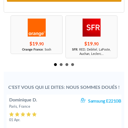
$19.
$19.
90
90
r
Orange France
: Sosh
SFR
: RED, Debitel, LaPoste,
Auchan, Leclerc...
C'EST VOUS QUI LE DITES: NOUS SOMMES DOUÉS !
Dominique D.
10
Samsung E2210B
Paris, France
01 Apr.