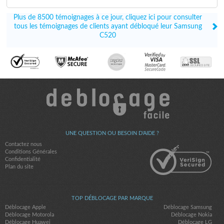
Plus de 8500 témoignages à ce jour, cliquez ici pour consulter
tous les témoignages de clients ayant débloqué leur Samsung
C520
UNE QUESTION OU BESOIN D'AIDE ?
Contactez nous
Conditions Générales
Confidentialité
Plan du site
TOP DÉBLOCAGE PAR MARQUE
Déblocage Apple
Déblocage Samsung
Déblocage Motorola
Déblocage Nokia
Déblocage Huawei
Déblocage LG