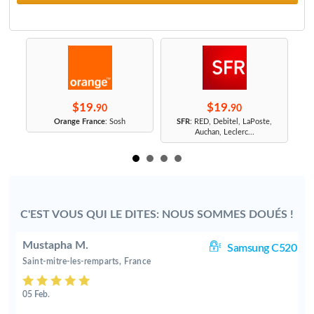
$19.
$19.
90
90
r
Orange France
: Sosh
SFR
: RED, Debitel, LaPoste,
Auchan, Leclerc...
C'EST VOUS QUI LE DITES: NOUS SOMMES DOUÉS !
Mustapha M.
20
Samsung C520
Saint-mitre-les-remparts, France
05 Feb.