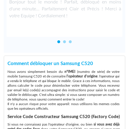
Bonjour tout le monde ! Parfait, débloqué en moins
d'une minute... Parfaitement Clair et Précis ! Merci à
votre Equipe ! Cordialement !
Comment débloquer un Samsung C520
Nous avons simplement besoin du
n°IMEI
(numéro de série) de votre
mobile Samsung C520 et de connaitre
l'opérateur d'origine
:
l'opérateur qui
a vendu le téléphone et qui bloque le mobile
. Grace à ces informations, nous
allons calculer le code pour désimlocker votre téléphone. Vous recevrez
par email le(s) code(s) accompagné des instructions pour saisir le code et
valider le déblocage. C'est ultra simple: si vous savez composer un numéro
de téléphone, vous saurez comment entrer le code!
Il n'y a aucun risque pour votre appareil: nous utilisons les memes codes
que les opérateurs officiels.
Service Code Constructeur Samsung C520 (Factory Code)
Si vous ne connaissez pas l'opérateur d'origine, ou bien
si vous avez déjà
entré des codes faux
dans votre Samsung C520, ou encore si vous avez