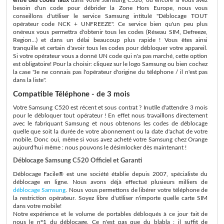
besoin d'un code pour débrider la Zone Hors Europe, nous vous
conseillons d'utiliser le service Samsung intitulé "Déblocage TOUT
opérateur code NCK + UNFREEZE". Ce service bien qu'un peu plus
onéreux vous permettra d'obtenir tous les codes (Réseau SIM, Defreeze,
Region...) et dans un délai beaucoup plus rapide ! Vous êtes ainsi
tranquille et certain d'avoir tous les codes pour débloquer votre appareil.
Si votre opérateur vous a donné UN code qui n'a pas marché, cette option
est obligatoire! Pour la choisir: cliquez sur le logo Samsung ou bien cochez
la case "Je ne connais pas l'opérateur d'origine du téléphone / il n'est pas
dans la liste".
Compatible Téléphone - de 3 mois
Votre Samsung C520 est récent et sous contrat ? Inutile d'attendre 3 mois
pour le débloquer tout opérateur ! En effet nous travaillons directement
avec le fabriquant Samsung et nous obtenons les codes de déblocage
quelle que soit la durée de votre abonnement ou la date d'achat de votre
mobile. Donc oui, même si vous avez acheté votre Samsung chez Orange
aujourd'hui même : nous pouvons le désimlocker dès maintenant !
Déblocage Samsung C520 Officiel et Garanti
Déblocage Facile® est une société établie depuis 2007, spécialiste du
déblocage en ligne. Nous avons déjà effectué plusieurs milliers de
déblocage Samsung
. Nous vous permettons de libérer votre téléphone de
la restriction opérateur. Soyez libre d'utiliser n'importe quelle carte SIM
dans votre mobile!
Notre expérience et le volume de portables débloqués à ce jour fait de
nous le n°1 du déblocage. Ce n'est pas que du blabla : il suffit de