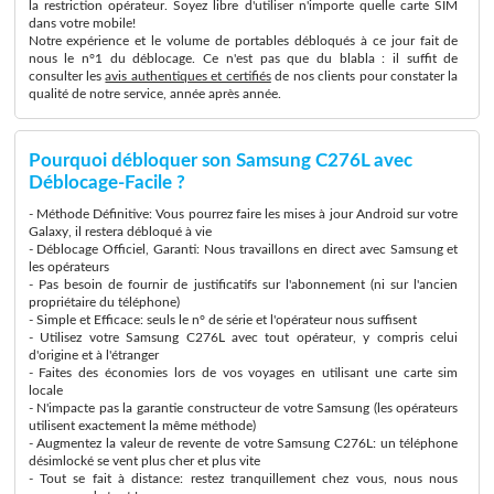
la restriction opérateur. Soyez libre d'utiliser n'importe quelle carte SIM
dans votre mobile!
Notre expérience et le volume de portables débloqués à ce jour fait de
nous le n°1 du déblocage. Ce n'est pas que du blabla : il suffit de
consulter les
avis authentiques et certifiés
de nos clients pour constater la
qualité de notre service, année après année.
Pourquoi débloquer son Samsung C276L avec
Déblocage-Facile ?
- Méthode Définitive: Vous pourrez faire les mises à jour Android sur votre
Galaxy, il restera débloqué à vie
- Déblocage Officiel, Garanti: Nous travaillons en direct avec Samsung et
les opérateurs
- Pas besoin de fournir de justificatifs sur l'abonnement (ni sur l'ancien
propriétaire du téléphone)
- Simple et Efficace: seuls le n° de série et l'opérateur nous suffisent
- Utilisez votre Samsung C276L avec tout opérateur, y compris celui
d'origine et à l'étranger
- Faites des économies lors de vos voyages en utilisant une carte sim
locale
- N'impacte pas la garantie constructeur de votre Samsung (les opérateurs
utilisent exactement la même méthode)
- Augmentez la valeur de revente de votre Samsung C276L: un téléphone
désimlocké se vent plus cher et plus vite
- Tout se fait à distance: restez tranquillement chez vous, nous nous