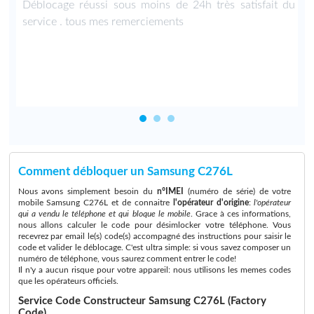
n
Déblocage réussi sous moins de 24h très satisfait du
e
service . tous mes remerciements
Comment débloquer un Samsung C276L
Nous avons simplement besoin du
n°IMEI
(numéro de série) de votre
mobile Samsung C276L et de connaitre
l'opérateur d'origine
:
l'opérateur
qui a vendu le téléphone et qui bloque le mobile
. Grace à ces informations,
nous allons calculer le code pour désimlocker votre téléphone. Vous
recevrez par email le(s) code(s) accompagné des instructions pour saisir le
code et valider le déblocage. C'est ultra simple: si vous savez composer un
numéro de téléphone, vous saurez comment entrer le code!
Il n'y a aucun risque pour votre appareil: nous utilisons les memes codes
que les opérateurs officiels.
Service Code Constructeur Samsung C276L (Factory
Code)