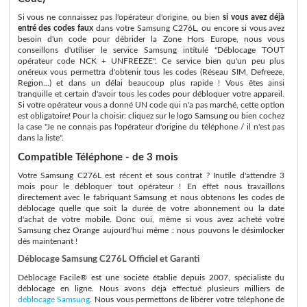
Si vous ne connaissez pas l'opérateur d'origine, ou bien
si vous avez déjà
entré des codes faux
dans votre Samsung C276L, ou encore si vous avez
besoin d'un code pour débrider la Zone Hors Europe, nous vous
conseillons d'utiliser le service Samsung intitulé "Déblocage TOUT
opérateur code NCK + UNFREEZE". Ce service bien qu'un peu plus
onéreux vous permettra d'obtenir tous les codes (Réseau SIM, Defreeze,
Region...) et dans un délai beaucoup plus rapide ! Vous êtes ainsi
tranquille et certain d'avoir tous les codes pour débloquer votre appareil.
Si votre opérateur vous a donné UN code qui n'a pas marché, cette option
est obligatoire! Pour la choisir: cliquez sur le logo Samsung ou bien cochez
la case "Je ne connais pas l'opérateur d'origine du téléphone / il n'est pas
dans la liste".
Compatible Téléphone - de 3 mois
Votre Samsung C276L est récent et sous contrat ? Inutile d'attendre 3
mois pour le débloquer tout opérateur ! En effet nous travaillons
directement avec le fabriquant Samsung et nous obtenons les codes de
déblocage quelle que soit la durée de votre abonnement ou la date
d'achat de votre mobile. Donc oui, même si vous avez acheté votre
Samsung chez Orange aujourd'hui même : nous pouvons le désimlocker
dès maintenant !
Déblocage Samsung C276L Officiel et Garanti
Déblocage Facile® est une société établie depuis 2007, spécialiste du
déblocage en ligne. Nous avons déjà effectué plusieurs milliers de
déblocage Samsung
. Nous vous permettons de libérer votre téléphone de