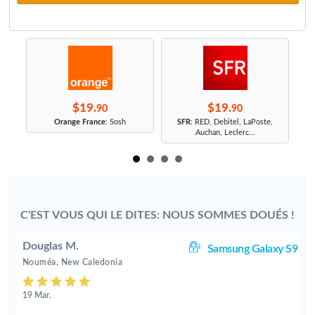
$19.
$19.
90
90
r
Orange France
: Sosh
SFR
: RED, Debitel, LaPoste,
Auchan, Leclerc...
C'EST VOUS QUI LE DITES: NOUS SOMMES DOUÉS !
Douglas M.
S2
Samsung Galaxy S9
Nouméa, New Caledonia
19 Mar.