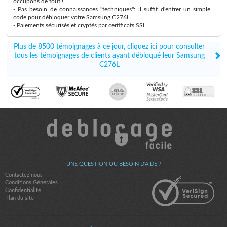
occupons de tout !
- Pas besoin de connaissances "techniques": il suffit d'entrer un simple
code pour débloquer votre Samsung C276L
- Paiements sécurisés et cryptés par certificats SSL
Plus de 8500 témoignages à ce jour, cliquez ici pour consulter
tous les témoignages de clients ayant débloqué leur Samsung
C276L
UNE QUESTION OU BESOIN D'AIDE ?
Contactez nous
Conditions Générales
Confidentialité
Plan du site