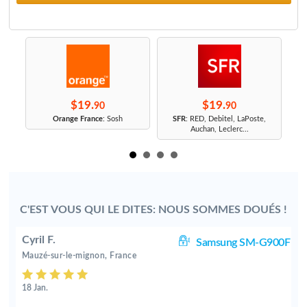
$19.
$19.
90
90
r
Orange France
: Sosh
SFR
: RED, Debitel, LaPoste,
Auchan, Leclerc...
C'EST VOUS QUI LE DITES: NOUS SOMMES DOUÉS !
Cyril F.
S6
Samsung SM-G900F
Mauzé-sur-le-mignon, France
18 Jan.