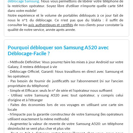
déblocage Samsung
. Nous vous permettons de libérer votre téléphone de
la restriction opérateur. Soyez libre d'utiliser n'importe quelle carte SIM
dans votre mobile!
Notre expérience et le volume de portables débloqués à ce jour fait de
nous le n°1 du déblocage. Ce n'est pas que du blabla : il suffit de
consulter les
avis authentiques et certifiés
de nos clients pour constater la
qualité de notre service, année après année.
Pourquoi débloquer son Samsung A520 avec
Déblocage-Facile ?
- Méthode Définitive: Vous pourrez faire les mises à jour Android sur votre
Galaxy, il restera débloqué à vie
- Déblocage Officiel, Garanti: Nous travaillons en direct avec Samsung et
les opérateurs
- Pas besoin de fournir de justificatifs sur l'abonnement (ni sur l'ancien
propriétaire du téléphone)
- Simple et Efficace: seuls le n° de série et l'opérateur nous suffisent
- Utilisez votre Samsung A520 avec tout opérateur, y compris celui
d'origine et à l'étranger
- Faites des économies lors de vos voyages en utilisant une carte sim
locale
- N'impacte pas la garantie constructeur de votre Samsung (les opérateurs
utilisent exactement la même méthode)
- Augmentez la valeur de revente de votre Samsung A520: un téléphone
désimlocké se vent plus cher et plus vite