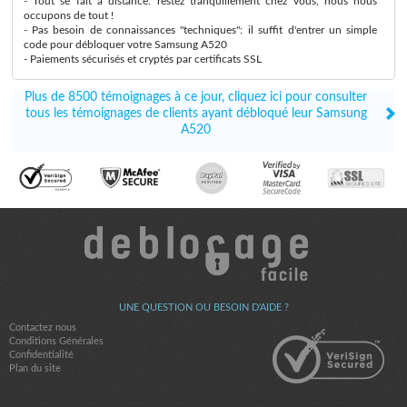
- Tout se fait à distance: restez tranquillement chez vous, nous nous
occupons de tout !
- Pas besoin de connaissances "techniques": il suffit d'entrer un simple
code pour débloquer votre Samsung A520
- Paiements sécurisés et cryptés par certificats SSL
Plus de 8500 témoignages à ce jour, cliquez ici pour consulter
tous les témoignages de clients ayant débloqué leur Samsung
A520
UNE QUESTION OU BESOIN D'AIDE ?
Contactez nous
Conditions Générales
Confidentialité
Plan du site