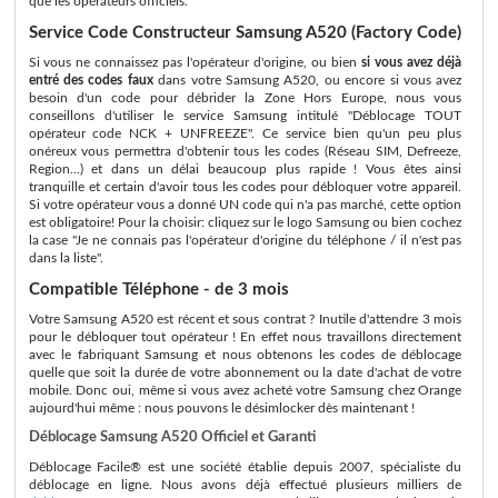
que les opérateurs officiels.
Service Code Constructeur Samsung A520 (Factory Code)
Si vous ne connaissez pas l'opérateur d'origine, ou bien
si vous avez déjà
entré des codes faux
dans votre Samsung A520, ou encore si vous avez
besoin d'un code pour débrider la Zone Hors Europe, nous vous
conseillons d'utiliser le service Samsung intitulé "Déblocage TOUT
opérateur code NCK + UNFREEZE". Ce service bien qu'un peu plus
onéreux vous permettra d'obtenir tous les codes (Réseau SIM, Defreeze,
Region...) et dans un délai beaucoup plus rapide ! Vous êtes ainsi
tranquille et certain d'avoir tous les codes pour débloquer votre appareil.
Si votre opérateur vous a donné UN code qui n'a pas marché, cette option
est obligatoire! Pour la choisir: cliquez sur le logo Samsung ou bien cochez
la case "Je ne connais pas l'opérateur d'origine du téléphone / il n'est pas
dans la liste".
Compatible Téléphone - de 3 mois
Votre Samsung A520 est récent et sous contrat ? Inutile d'attendre 3 mois
pour le débloquer tout opérateur ! En effet nous travaillons directement
avec le fabriquant Samsung et nous obtenons les codes de déblocage
quelle que soit la durée de votre abonnement ou la date d'achat de votre
mobile. Donc oui, même si vous avez acheté votre Samsung chez Orange
aujourd'hui même : nous pouvons le désimlocker dès maintenant !
Déblocage Samsung A520 Officiel et Garanti
Déblocage Facile® est une société établie depuis 2007, spécialiste du
déblocage en ligne. Nous avons déjà effectué plusieurs milliers de