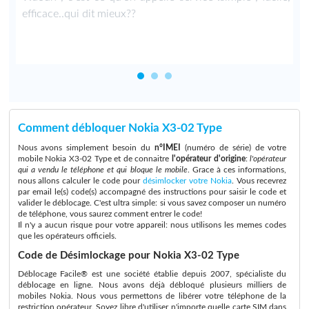
efficace..qui dit mieux??
Comment débloquer Nokia X3-02 Type
Nous avons simplement besoin du
n°IMEI
(numéro de série) de votre
mobile Nokia X3-02 Type et de connaitre
l'opérateur d'origine
:
l'opérateur
qui a vendu le téléphone et qui bloque le mobile
. Grace à ces informations,
nous allons calculer le code pour
désimlocker votre Nokia
. Vous recevrez
par email le(s) code(s) accompagné des instructions pour saisir le code et
valider le déblocage. C'est ultra simple: si vous savez composer un numéro
de téléphone, vous saurez comment entrer le code!
Il n'y a aucun risque pour votre appareil: nous utilisons les memes codes
que les opérateurs officiels.
Code de Désimlockage pour Nokia X3-02 Type
Déblocage Facile® est une société établie depuis 2007, spécialiste du
déblocage en ligne. Nous avons déjà débloqué plusieurs milliers de
mobiles Nokia. Nous vous permettons de libérer votre téléphone de la
restriction opérateur. Soyez libre d'utiliser n'importe quelle carte SIM dans