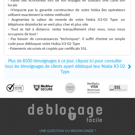
- Faites des économies lors de vos voyages en utilisant une carte sim
locale
- N'impacte pas la garantie constructeur de votre Nokia (les opérateurs
utilisent exactement la même méthode)
- Augmentez la valeur de revente de votre Nokia X3-02 Type: un
téléphone désimlocké se vent plus cher et plus vite
- Tout se fait à distance: restez tranquillement chez vous, nous nous
occupons de tout !
- Pas besoin de connaissances "techniques": il suffit d'entrer un simple
code pour débloquer votre Nokia X3-02 Type
- Paiements sécurisés et cryptés par certificats SSL
Plus de 8500 témoignages à ce jour, cliquez ici pour consulter
tous les témoignages de clients ayant débloqué leur Nokia X3-02
Type
UNE QUESTION OU BESOIN D'AIDE ?