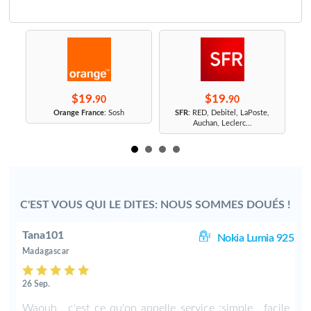
$19.
$19.
90
90
r
Orange France
: Sosh
SFR
: RED, Debitel, LaPoste,
Auchan, Leclerc...
C'EST VOUS QUI LE DITES: NOUS SOMMES DOUÉS !
Tana101
01
Nokia Lumia 925
Madagascar
26 Sep.
n
Waouh , c'est ce qu'on appelle service :simple , facile,