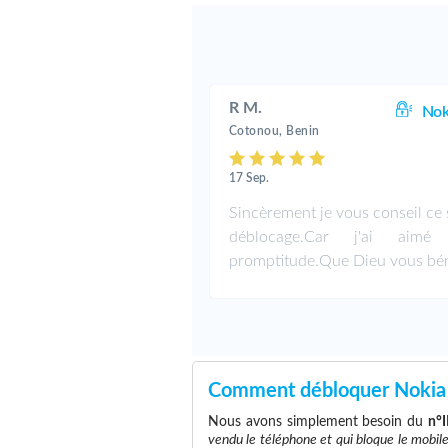
R M.
Nok
Cotonou, Benin
17 Sep.
Sincèrement je vous conseil ce 
déblocage.Car j'ai aimé 
promptitude.Que Dieu vous bén
Comment débloquer Nokia
Nous avons simplement besoin du
n°
vendu le téléphone et qui bloque le mobil