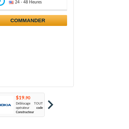
24 - 48 Heures
COMMANDER
$19.
$19.
$
90
90
Déblocage TOUT
Orange France
:
S
opérateur
code
Sosh
L
Constructeur
Le