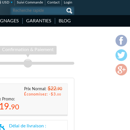
$ USD
Suivi Commande
Contact
Login
IGNAGES
GARANTIES
BLOG
Confirmation & Paiement
$22.
90
Prix Normal:
Économisez: -
$3.
00
x Promo:
19.
90
Délai de livraison :