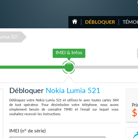
DÉBLOQUER
TÉMO
umia 521
IMEI & Infos
Débloquer
Nokia Lumia 521
Débloquez votre Nokia Lumia 521 et utilisez-le avec toutes cartes SIM
de tout opérateur. Pour désimlocker votre téléphone, nous avons
Pri
simplement besoin de connaitre l'IMEI et l'email sur lequel vous
$
souhaitez recevoir les instructions.
IMEI (n° de série)