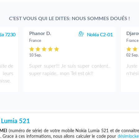
C'EST VOUS QUI LE DITES: NOUS SOMMES DOUÉS !
Phanor D.
Djaro
ia 7230
Nokia C2-01
France
France
10 Sep.
02 Sep.
site de
Super super!!! Je suis super content..
Juste
leurs
super rapide.. mon Tel est ok!!
n'hési
isse.
 Lumia 521
IMEI
(numéro de série) de votre mobile Nokia Lumia 521 et de connaitr
e
. Grace à ces informations, nous allons calculer le code pour
désimlocke