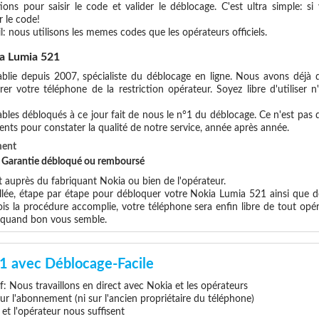
ions pour saisir le code et valider le déblocage. C'est ultra simple:
 le code!
l: nous utilisons les memes codes que les opérateurs officiels.
a Lumia 521
blie depuis 2007, spécialiste du déblocage en ligne. Nous avons déjà d
r votre téléphone de la restriction opérateur. Soyez libre d'utiliser 
les débloqués à ce jour fait de nous le n°1 du déblocage. Ce n'est pas que
ents pour constater la qualité de notre service, année après année.
ment
et Garantie débloqué ou remboursé
auprès du fabriquant Nokia ou bien de l'opérateur.
illée, étape par étape pour débloquer votre Nokia Lumia 521 ainsi que d
s la procédure accomplie, votre téléphone sera enfin libre de tout opér
x quand bon vous semble.
1 avec Déblocage-Facile
if: Nous travaillons en direct avec Nokia et les opérateurs
 sur l'abonnement (ni sur l'ancien propriétaire du téléphone)
e et l'opérateur nous suffisent