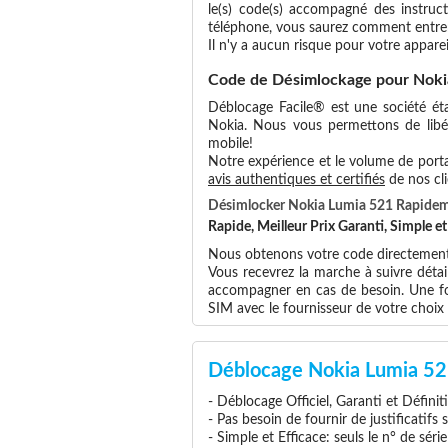
le(s) code(s) accompagné des instruct
téléphone, vous saurez comment entrer
Il n'y a aucun risque pour votre apparei
Code de Désimlockage pour Noki
Déblocage Facile® est une société éta
Nokia. Nous vous permettons de libére
mobile!
Notre expérience et le volume de portab
avis authentiques et certifiés
de nos cli
Désimlocker Nokia Lumia 521 Rapide
Rapide, Meilleur Prix Garanti, Simple 
Nous obtenons votre code directement 
Vous recevrez la marche à suivre déta
accompagner en cas de besoin. Une foi
SIM avec le fournisseur de votre choi
Déblocage Nokia Lumia 52
- Déblocage Officiel, Garanti et Définit
- Pas besoin de fournir de justificatifs
- Simple et Efficace: seuls le n° de séri