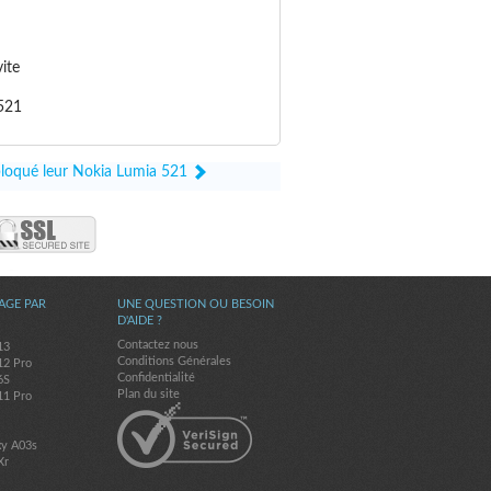
ite
 521
ébloqué leur Nokia Lumia 521
AGE PAR
UNE QUESTION OU BESOIN
D'AIDE ?
Contactez nous
13
Conditions Générales
12 Pro
Confidentialité
6S
Plan du site
11 Pro
7
xy A03s
Xr