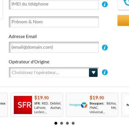
Adresse Email
Opérateur d'Origine
Choisissez l'opérateur...
$19.
$19.
90
90
nce
:
SFR
: RED, Debitel,
Bouygues
: B&You,
LaPoste, Auchan,
FNAC, M6,
Leclerc...
Universal...