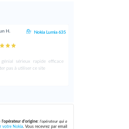
un H.
Nokia Lumia 635
 génial sérieux rapide efficace
ter pas à utiliser ce site
e
l'opérateur d'origine
:
l'opérateur qui a
r votre Nokia
. Vous recevrez par email