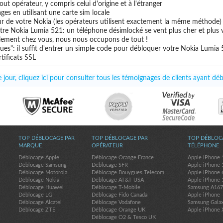
ut opérateur, y compris celui d'origine et à l'étranger
ges en utilisant une carte sim locale
ur de votre Nokia (les opérateurs utilisent exactement la même méthode)
tre Nokia Lumia 521: un téléphone désimlocké se vent plus cher et plus v
uillement chez vous, nous nous occupons de tout !
ues": il suffit d'entrer un simple code pour débloquer votre Nokia Lumia
tificats SSL
jour, cliquez ici pour consulter tous les témoignages de clients ayant d
TOP DÉBLOCAGE PAR
TOP DÉBLOCAGE PAR
TOP DÉBLOC
MARQUE
OPÉRATEUR
TÉLÉPHONE
Déblocage Apple
Déblocage Orange France
Apple iPhone 
Déblocage Samsung
Déblocage SFR
Apple iPhone 
Déblocage Motorola
Déblocage Bouygues Telecom
Apple iPhone 
Déblocage Nokia
Déblocage AT&T USA
Apple iPhone 
Déblocage Huawei
Déblocage T-Mobile
Samsung A16
Déblocage LG
Déblocage Fido Canada
Apple iPhone
Déblocage Alcatel
Déblocage Vodafone
Samsung Gala
Déblocage ZTE
Déblocage Orange UK
Apple iPhone 
Déblocage O2 & Tesco UK