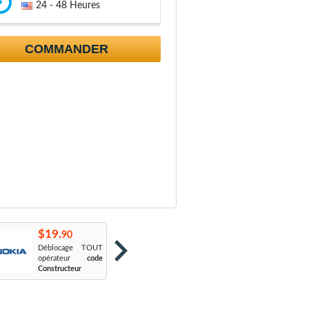
24 - 48 Heures
COMMANDER
$19.
$19.
$
90
90
Déblocage TOUT
Orange France
:
S
opérateur
code
Sosh
L
Constructeur
Le