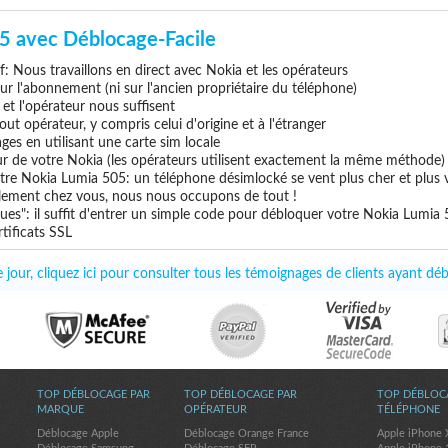
5 avec Déblocage-Facile
if: Nous travaillons en direct avec Nokia et les opérateurs
 sur l'abonnement (ni sur l'ancien propriétaire du téléphone)
e et l'opérateur nous suffisent
ut opérateur, y compris celui d'origine et à l'étranger
ges en utilisant une carte sim locale
ur de votre Nokia (les opérateurs utilisent exactement la même méthode)
tre Nokia Lumia 505: un téléphone désimlocké se vent plus cher et plus v
uillement chez vous, nous nous occupons de tout !
ues": il suffit d'entrer un simple code pour débloquer votre Nokia Lumia
tificats SSL
jour, cliquez ici pour consulter tous les témoignages de clients ayant d
TOP DÉBLOCAGE PAR
TOP DÉBLOCAGE PAR
TOP DÉBLOC
MARQUE
OPÉRATEUR
TÉLÉPHONE
Déblocage Apple
Déblocage Orange France
Apple iPhone 