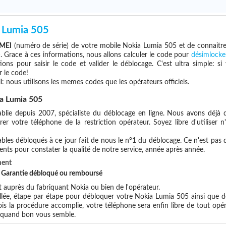
 Lumia 505
IMEI
(numéro de série) de votre mobile Nokia Lumia 505 et de connaitr
e
. Grace à ces informations, nous allons calculer le code pour
désimlocke
ions pour saisir le code et valider le déblocage. C'est ultra simple:
 le code!
l: nous utilisons les memes codes que les opérateurs officiels.
a Lumia 505
blie depuis 2007, spécialiste du déblocage en ligne. Nous avons déjà d
r votre téléphone de la restriction opérateur. Soyez libre d'utiliser 
les débloqués à ce jour fait de nous le n°1 du déblocage. Ce n'est pas que
ents pour constater la qualité de notre service, année après année.
ment
et Garantie débloqué ou remboursé
auprès du fabriquant Nokia ou bien de l'opérateur.
illée, étape par étape pour débloquer votre Nokia Lumia 505 ainsi que d
s la procédure accomplie, votre téléphone sera enfin libre de tout opér
x quand bon vous semble.