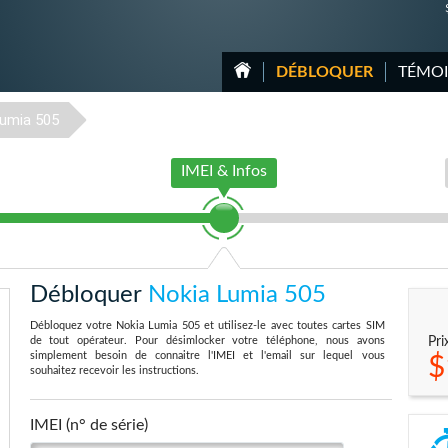
DÉBLOQUER
TÉMO
umia 505
IMEI & Infos
Débloquer
Nokia Lumia 505
Débloquez votre Nokia Lumia 505 et utilisez-le avec toutes cartes SIM
de tout opérateur. Pour désimlocker votre téléphone, nous avons
Pri
simplement besoin de connaitre l'IMEI et l'email sur lequel vous
$
souhaitez recevoir les instructions.
IMEI (n° de série)