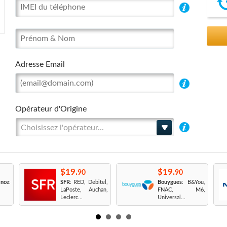
Adresse Email
Opérateur d'Origine
Choisissez l'opérateur...
$19.
$19.
90
90
nce
:
SFR
: RED, Debitel,
Bouygues
: B&You,
LaPoste, Auchan,
FNAC, M6,
Leclerc...
Universal...