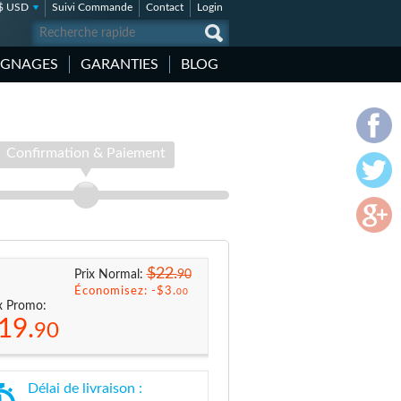
$ USD
Suivi Commande
Contact
Login
IGNAGES
GARANTIES
BLOG
Confirmation & Paiement
$22.
90
Prix Normal:
Économisez: -
$3.
00
x Promo:
19.
90
Délai de livraison :