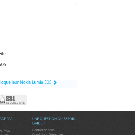
ite
 505
ébloqué leur Nokia Lumia 505
AGE PAR
UNE QUESTION OU BESOIN
D'AIDE ?
Contactez nous
Xs Max
Conditions Générales