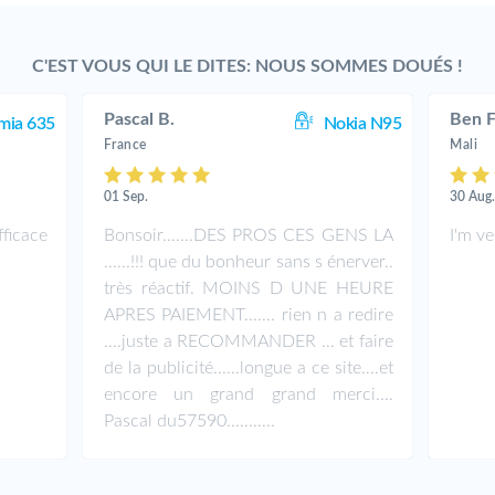
C'EST VOUS QUI LE DITES: NOUS SOMMES DOUÉS !
Pascal B.
Ben F
mia 635
Nokia N95
France
Mali
01 Sep.
30 Aug
ficace
Bonsoir.......DES PROS CES GENS LA
I'm v
......!!! que du bonheur sans s énerver..
très réactif. MOINS D UNE HEURE
APRES PAIEMENT....... rien n a redire
....juste a RECOMMANDER ... et faire
de la publicité......longue a ce site....et
encore un grand grand merci....
Pascal du57590...........