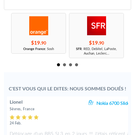
$19.
$19.
90
90
r
Orange France
: Sosh
SFR
: RED, Debitel, LaPoste,
Auchan, Leclerc...
C'EST VOUS QUI LE DITES: NOUS SOMMES DOUÉS !
Lionel
de
Nokia 6700 Slide
Sèvres, France
24 Feb.
a
Déblocage d'un BB5 SL3 en 2 jours !!! J'étais réticent a