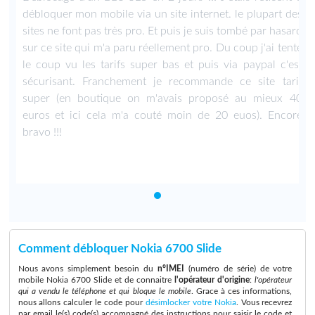
s
débloquer mon mobile via un site internet. le plupart des
d
sites ne font pas très pro. Et puis je suis tombé par hasard
é
sur ce site qui m'a paru réellement pro. Du coup j'ai tenté
t
le coup vu les tarifs super bas et puis via paypal c'est
f
sécurisant. Franchement je recommande ce site tarif
0
super (en boutique on m'avais proposé au mieux 40
e
euros et ici cela m'a couté moin de 20 euos). Encore
bravo !!!
Comment débloquer Nokia 6700 Slide
Nous avons simplement besoin du
n°IMEI
(numéro de série) de votre
mobile Nokia 6700 Slide et de connaitre
l'opérateur d'origine
:
l'opérateur
qui a vendu le téléphone et qui bloque le mobile
. Grace à ces informations,
nous allons calculer le code pour
désimlocker votre Nokia
. Vous recevrez
par email le(s) code(s) accompagné des instructions pour saisir le code et