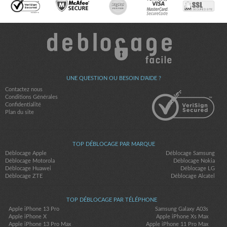
UNE QUESTION OU BESOIN D'AIDE ?
Contactez nous
Conditions Générales
Confidentialité
Plan du site
TOP DÉBLOCAGE PAR MARQUE
Déblocage Apple
Déblocage Samsung
Déblocage Motorola
Déblocage Nokia
Déblocage Huawei
Déblocage LG
Déblocage ZTE
Déblocage Alcatel
TOP DÉBLOCAGE PAR TÉLÉPHONE
Apple iPhone 13 Pro
Samsung Galaxy A03s
Apple iPhone X
Apple iPhone Xs Max
Apple iPhone 13 Pro Max
Apple iPhone 11 Pro Max