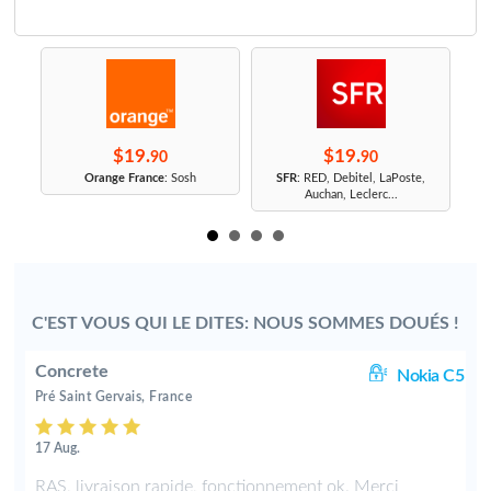
$19.
$19.
90
90
r
Orange France
: Sosh
SFR
: RED, Debitel, LaPoste,
Auchan, Leclerc...
C'EST VOUS QUI LE DITES: NOUS SOMMES DOUÉS !
Concrete
30
Nokia C5
Pré Saint Gervais, France
17 Aug.
n
RAS, livraison rapide, fonctionnement ok. Merci