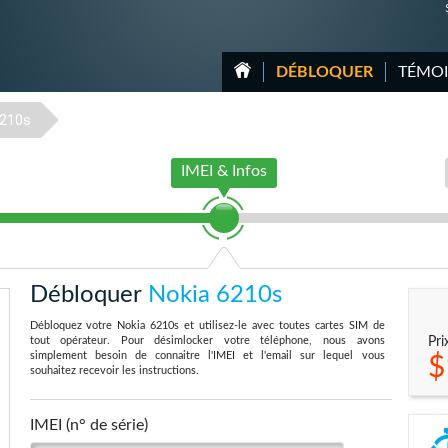
DÉBLOQUER
TÉMO
210s
IMEI & Infos
Débloquer
Nokia 6210s
Débloquez votre Nokia 6210s et utilisez-le avec toutes cartes SIM de
tout opérateur. Pour désimlocker votre téléphone, nous avons
Pri
simplement besoin de connaitre l'IMEI et l'email sur lequel vous
$
souhaitez recevoir les instructions.
IMEI (n° de série)