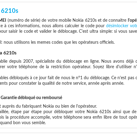
 6210s
MEI
(numéro de série) de votre mobile Nokia 6210s et de connaitre
l'opé
ce à ces informations, nous allons calculer le code pour
désimlocker vot
ur saisir le code et valider le déblocage. C'est ultra simple: si vous 
l: nous utilisons les memes codes que les opérateurs officiels.
a 6210s
blie depuis 2007, spécialiste du déblocage en ligne. Nous avons déjà d
r votre téléphone de la restriction opérateur. Soyez libre d'utiliser 
les débloqués à ce jour fait de nous le n°1 du déblocage. Ce n'est pas que
ents pour constater la qualité de notre service, année après année.
et Garantie débloqué ou remboursé
auprès du fabriquant Nokia ou bien de l'opérateur.
aillée, étape par étape pour débloquer votre Nokia 6210s ainsi que de
s la procédure accomplie, votre téléphone sera enfin libre de tout opér
x quand bon vous semble.