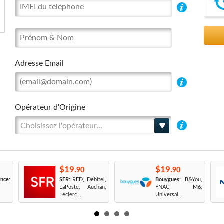
Adresse Email
Opérateur d'Origine
Choisissez l'opérateur...
$19.
$19.
90
90
nce
:
SFR
: RED, Debitel,
Bouygues
: B&You,
LaPoste, Auchan,
FNAC, M6,
Leclerc...
Universal...