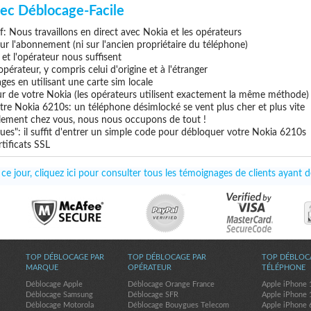
ec Déblocage-Facile
if: Nous travaillons en direct avec Nokia et les opérateurs
 sur l'abonnement (ni sur l'ancien propriétaire du téléphone)
e et l'opérateur nous suffisent
pérateur, y compris celui d'origine et à l'étranger
ges en utilisant une carte sim locale
ur de votre Nokia (les opérateurs utilisent exactement la même méthode)
tre Nokia 6210s: un téléphone désimlocké se vent plus cher et plus vite
uillement chez vous, nous nous occupons de tout !
ues": il suffit d'entrer un simple code pour débloquer votre Nokia 6210s
tificats SSL
e jour, cliquez ici pour consulter tous les témoignages de clients ayant
TOP DÉBLOCAGE PAR
TOP DÉBLOCAGE PAR
TOP DÉBLOC
MARQUE
OPÉRATEUR
TÉLÉPHONE
Déblocage Apple
Déblocage Orange France
Apple iPhone 
Déblocage Samsung
Déblocage SFR
Apple iPhone 
Déblocage Motorola
Déblocage Bouygues Telecom
Apple iPhone 