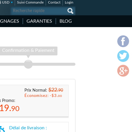
$ USD
Suivi Commande
Contact
Login
IGNAGES
GARANTIES
BLOG
Confirmation & Paiement
$22.
90
Prix Normal:
Économisez: -
$3.
00
x Promo:
19.
90
Délai de livraison :