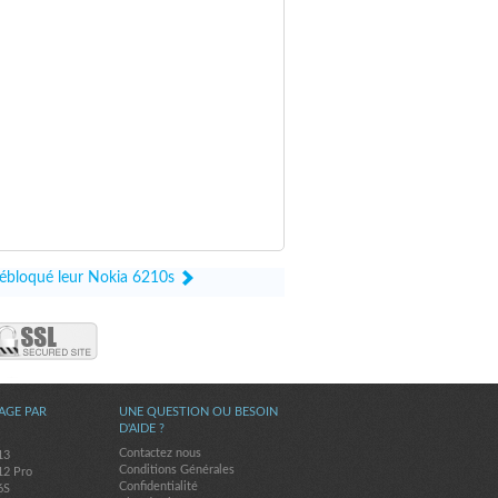
 débloqué leur Nokia 6210s
AGE PAR
UNE QUESTION OU BESOIN
D'AIDE ?
Contactez nous
13
Conditions Générales
12 Pro
Confidentialité
6S