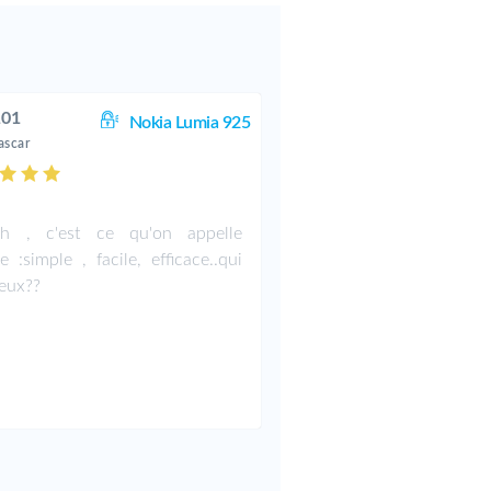
101
Nokia Lumia 925
scar
h , c'est ce qu'on appelle
e :simple , facile, efficace..qui
ieux??