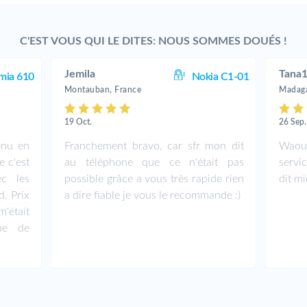
C'EST VOUS QUI LE DITES: NOUS SOMMES DOUÉS !
Jemila
Tana
mia 610
Nokia C1-01
Montauban, France
Madaga
19 Oct.
26 Sep.
enu en
Franchement bravo, car sfr mon dit
Waou
 c'est
au téléphone que ce n'était pas
servic
ec les
possible grâce a vous très rapide rien
dit m
. Prix
a dire fiable je vous le recommande :)
'était
ue de