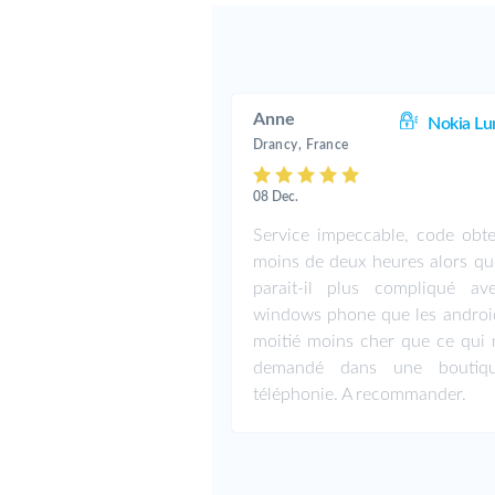
Anne
Nokia Lu
Drancy, France
08 Dec.
Service impeccable, code obt
moins de deux heures alors que
parait-il plus compliqué av
windows phone que les android
moitié moins cher que ce qui m
demandé dans une boutiq
téléphonie. A recommander.