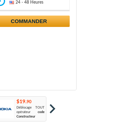
24 - 48 Heures
COMMANDER
$19.
$19.
$
90
90
Déblocage TOUT
Orange France
:
S
opérateur
code
Sosh
L
Constructeur
Le