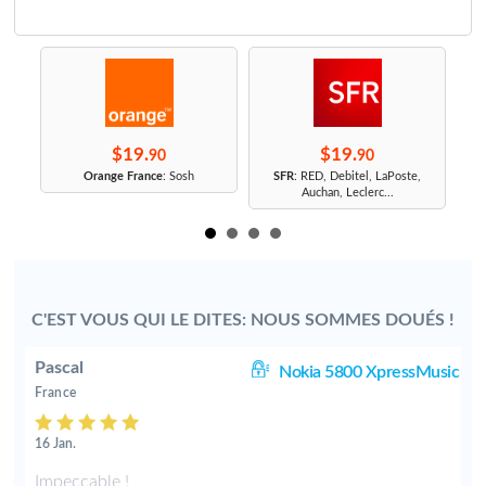
$19.
$19.
90
90
r
Orange France
: Sosh
SFR
: RED, Debitel, LaPoste,
Auchan, Leclerc...
C'EST VOUS QUI LE DITES: NOUS SOMMES DOUÉS !
Pascal
10
Nokia 5800 XpressMusic
France
16 Jan.
x
Impeccable !