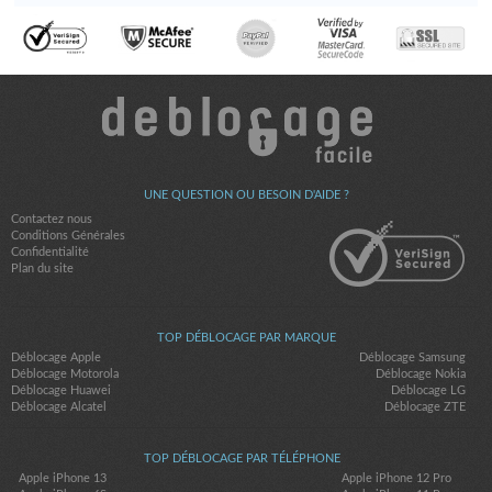
UNE QUESTION OU BESOIN D'AIDE ?
Contactez nous
Conditions Générales
Confidentialité
Plan du site
TOP DÉBLOCAGE PAR MARQUE
Déblocage Apple
Déblocage Samsung
Déblocage Motorola
Déblocage Nokia
Déblocage Huawei
Déblocage LG
Déblocage Alcatel
Déblocage ZTE
TOP DÉBLOCAGE PAR TÉLÉPHONE
Apple iPhone 13
Apple iPhone 12 Pro