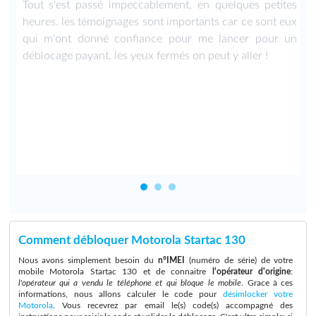
e
Tout s'est passé impeccablement, en quelques petites
r
heures. les témoignages sont importants car ce sont eux
e
qui m'ont donné confiance pour me lancer pour un
.
déblocage payant. les yeux fermés on peut y aller !
Comment débloquer Motorola Startac 130
Nous avons simplement besoin du
n°IMEI
(numéro de série) de votre
mobile Motorola Startac 130 et de connaitre
l'opérateur d'origine
:
l'opérateur qui a vendu le téléphone et qui bloque le mobile
. Grace à ces
informations, nous allons calculer le code pour
désimlocker votre
Motorola
. Vous recevrez par email le(s) code(s) accompagné des