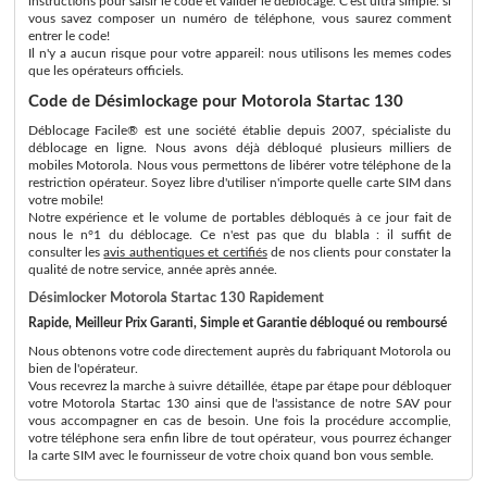
instructions pour saisir le code et valider le déblocage. C'est ultra simple: si
vous savez composer un numéro de téléphone, vous saurez comment
entrer le code!
Il n'y a aucun risque pour votre appareil: nous utilisons les memes codes
que les opérateurs officiels.
Code de Désimlockage pour Motorola Startac 130
Déblocage Facile® est une société établie depuis 2007, spécialiste du
déblocage en ligne. Nous avons déjà débloqué plusieurs milliers de
mobiles Motorola. Nous vous permettons de libérer votre téléphone de la
restriction opérateur. Soyez libre d'utiliser n'importe quelle carte SIM dans
votre mobile!
Notre expérience et le volume de portables débloqués à ce jour fait de
nous le n°1 du déblocage. Ce n'est pas que du blabla : il suffit de
consulter les
avis authentiques et certifiés
de nos clients pour constater la
qualité de notre service, année après année.
Désimlocker Motorola Startac 130 Rapidement
Rapide, Meilleur Prix Garanti, Simple et Garantie débloqué ou remboursé
Nous obtenons votre code directement auprès du fabriquant Motorola ou
bien de l'opérateur.
Vous recevrez la marche à suivre détaillée, étape par étape pour débloquer
votre Motorola Startac 130 ainsi que de l'assistance de notre SAV pour
vous accompagner en cas de besoin. Une fois la procédure accomplie,
votre téléphone sera enfin libre de tout opérateur, vous pourrez échanger
la carte SIM avec le fournisseur de votre choix quand bon vous semble.