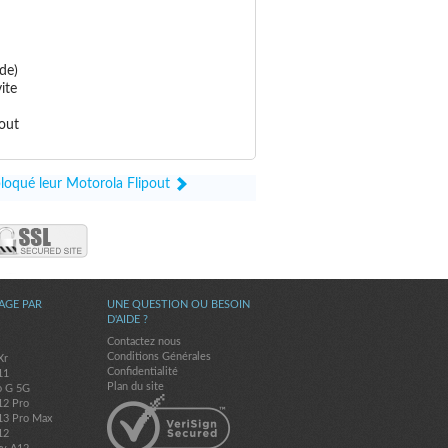
de)
ite
pout
bloqué leur Motorola Flipout
AGE PAR
UNE QUESTION OU BESOIN
D'AIDE ?
Contactez nous
Conditions Générales
Xr
Confidentialité
11
Plan du site
o G 5G
12 Pro
13 Pro Max
12