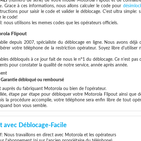
IMEI
(numéro de série) de votre mobile Motorola Flipout et de connaitr
e
. Grace à ces informations, nous allons calculer le code pour
désimloc
tructions pour saisir le code et valider le déblocage. C'est ultra simpl
 le code!
l: nous utilisons les memes codes que les opérateurs officiels.
ola Flipout
blie depuis 2007, spécialiste du déblocage en ligne. Nous avons déjà d
rer votre téléphone de la restriction opérateur. Soyez libre d'utiliser
les débloqués à ce jour fait de nous le n°1 du déblocage. Ce n'est pas que
ents pour constater la qualité de notre service, année après année.
ment
et Garantie débloqué ou remboursé
auprès du fabriquant Motorola ou bien de l'opérateur.
llée, étape par étape pour débloquer votre Motorola Flipout ainsi que d
s la procédure accomplie, votre téléphone sera enfin libre de tout opér
x quand bon vous semble.
t avec Déblocage-Facile
if: Nous travaillons en direct avec Motorola et les opérateurs
 sur l'abonnement (ni sur l'ancien propriétaire du téléphone)