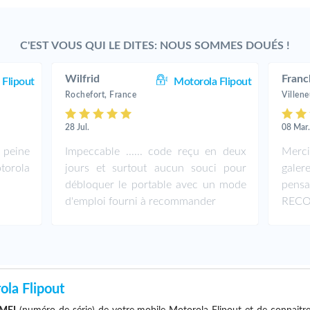
C'EST VOUS QUI LE DITES: NOUS SOMMES DOUÉS !
Wilfrid
Franc
 Flipout
Motorola Flipout
Rochefort, France
Villen
28 Jul.
08 Mar
 peine
Impeccable ...... code reçu en deux
Merc
orola
jours et surtout aucun souci pour
gale
débloquer le portable avec un mode
pens
d'emploi fourni à recommander
REC
la Flipout