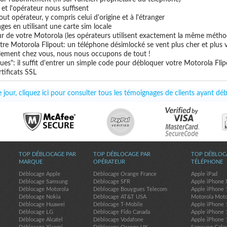
e et l'opérateur nous suffisent
out opérateur, y compris celui d'origine et à l'étranger
ges en utilisant une carte sim locale
ur de votre Motorola (les opérateurs utilisent exactement la même métho
tre Motorola Flipout: un téléphone désimlocké se vent plus cher et plus v
uillement chez vous, nous nous occupons de tout !
es": il suffit d'entrer un simple code pour débloquer votre Motorola Fli
tificats SSL
jour, cliquez ici pour consulter tous les témoignages de clients ayant dé
TOP DÉBLOCAGE PAR
TOP DÉBLOCAGE PAR
TOP DÉBLOC
MARQUE
OPÉRATEUR
TÉLÉPHONE
Déblocage Apple
Déblocage Orange France
Apple iPad
Déblocage Samsung
Déblocage SFR
Apple iPhone 
Déblocage Motorola
Déblocage Bouygues Telecom
Apple iPhone 
Déblocage Nokia
Déblocage AT&T USA
Motorola Mot
Déblocage Huawei
Déblocage T-Mobile
Apple iPhone 
Déblocage LG
Déblocage Fido Canada
Apple iPhone 
Déblocage Alcatel
Déblocage Vodafone
Apple iPhone 