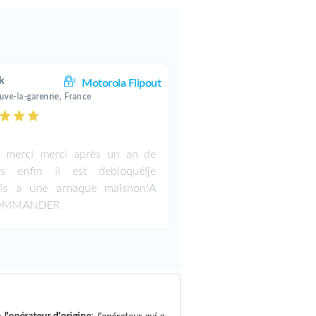
k
Motorola Flipout
euve-la-garenne, France
.
i merci merci après un an de
res enfin il est debloqué!je
ais a une arnaque maisnon!A
OMMANDER