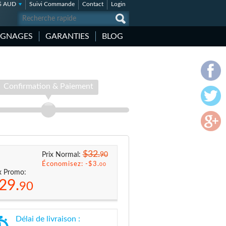
$ AUD
Suivi Commande
Contact
Login
IGNAGES
GARANTIES
BLOG
Confirmation & Paiement
$32.
90
Prix Normal:
Économisez: -
$3.
00
x Promo:
29.
90
Délai de livraison :