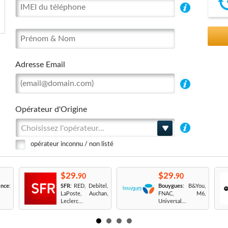
Adresse Email
Opérateur d'Origine
Choisissez l'opérateur...
opérateur inconnu / non listé
$29.
$29.
90
90
nce
:
SFR
: RED, Debitel,
Bouygues
: B&You,
LaPoste, Auchan,
FNAC, M6,
Leclerc...
Universal...