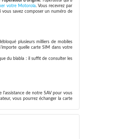
e
l'opérateur d'origine
:
l'opérateur qui a
ker votre Motorola
. Vous recevrez par
e: si vous savez composer un numéro de
ébloqué plusieurs milliers de mobiles
 n'importe quelle carte SIM dans votre
 du blabla : il suffit de consulter les
e l'assistance de notre SAV pour vous
ateur, vous pourrez échanger la carte