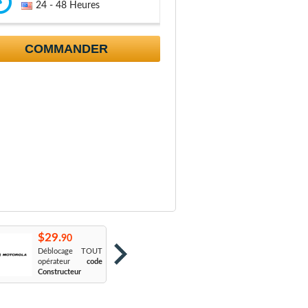
24 - 48 Heures
COMMANDER
$29.
$29.
$
90
90
Déblocage TOUT
Orange France
:
S
opérateur
code
Sosh
L
Constructeur
Le