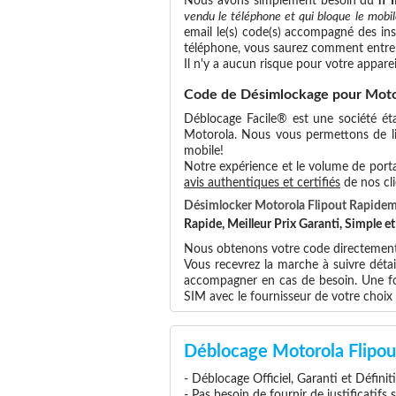
Nous avons simplement besoin du
n°
vendu le téléphone et qui bloque le mobil
email le(s) code(s) accompagné des ins
téléphone, vous saurez comment entrer
Il n'y a aucun risque pour votre apparei
Code de Désimlockage pour Motor
Déblocage Facile® est une société éta
Motorola. Nous vous permettons de libé
mobile!
Notre expérience et le volume de portab
avis authentiques et certifiés
de nos cli
Désimlocker Motorola Flipout Rapide
Rapide, Meilleur Prix Garanti, Simple 
Nous obtenons votre code directement 
Vous recevrez la marche à suivre détai
accompagner en cas de besoin. Une foi
SIM avec le fournisseur de votre choi
Déblocage Motorola Flipou
- Déblocage Officiel, Garanti et Définit
- Pas besoin de fournir de justificatifs