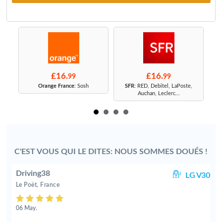
£16.
£16.
99
99
r
Orange France
: Sosh
SFR
: RED, Debitel, LaPoste,
Auchan, Leclerc...
C'EST VOUS QUI LE DITES: NOUS SOMMES DOUÉS !
Driving38
G5
LG V30
Le Poët, France
06 May.