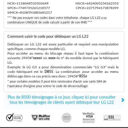
NCK=1118048533503649 NSCK=6424005234262353
SPCK=7749735261218577 CPCK=2275794173878399
SIMCK=8108591883681217
*** Ne pas essayer ces codes dans votre téléphone, chaque LG L22 a sa
combinaison UNIQUE de code calculé à partir de son IMEI ***
Comment saisir le code pour débloquer un LG L22
Débloquer un LG L22 est assez particulier et requiert une manipulation
spécifique, comme chaque modèle LG.
Pour accéder au menu du blocage réseau il faut taper la combinaison
suivante: 2945#*
xxxx
# où
xxxx
=le n° du modèle donné par le fabriquant
LG.
Exemple: le LG G3 a pour dénomination commerciale "LG G3" mais le
code fabriquant est le
D855
. La combinaison pour accéder au menu
déblocage dans ce cas précis sera donc: 2945#*
855
#
* pour certains modèles il peut être nécéssaire d'avoir une carte SIM de
l'opérateur d'origine pour entrer le code de déverrouillage
Plus de 8500 témoignages à ce jour, cliquez ici pour consulter
tous les témoignages de clients ayant débloqué leur LG L22