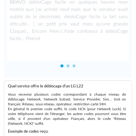
BRAVO debloCage facile en quelques heures mon
mobile que j'ai acheté neuf mais que le vendeur avait
oublié de le désimloké, debloCage facile la fait sans
dificulté... ( un petit prix vaut mieu qu'une grande
Claque)... Encore Merci..Faite confiance à debloCage
facile... Pierrot
Quel service offre le déblocage d'un LG L22
Vous recevrez plusieurs codes correspondant à chaque niveau de
déblocage: Network, Network Subset, Service Provider, Sim... Soit en
français: Réseau, sous-réseau, opérateur, restriction carte SIM.
En général le premier code suffit, le code NCK (pour Network Lock). Si
votre téléphone vient de l'étranger, les autres codes pourront vous être
utile, si il provient d'un opérateur Français, alors le code "Réseau
(Network, NCK)" suffit.
Exemple de codes reçu: