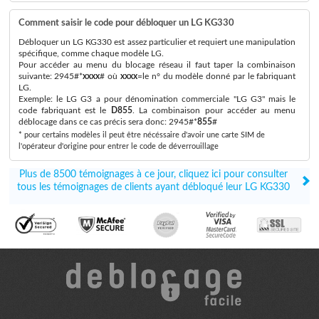
Comment saisir le code pour débloquer un LG KG330
Débloquer un LG KG330 est assez particulier et requiert une manipulation
spécifique, comme chaque modèle LG.
Pour accéder au menu du blocage réseau il faut taper la combinaison
suivante: 2945#*
xxxx
# où
xxxx
=le n° du modèle donné par le fabriquant
LG.
Exemple: le LG G3 a pour dénomination commerciale "LG G3" mais le
code fabriquant est le
D855
. La combinaison pour accéder au menu
déblocage dans ce cas précis sera donc: 2945#*
855
#
* pour certains modèles il peut être nécéssaire d'avoir une carte SIM de
l'opérateur d'origine pour entrer le code de déverrouillage
Plus de 8500 témoignages à ce jour, cliquez ici pour consulter
tous les témoignages de clients ayant débloqué leur LG KG330