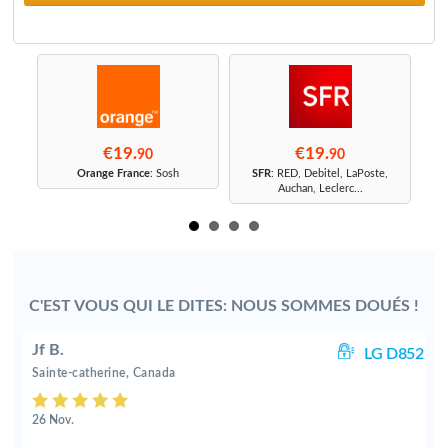
€19.
€19.
90
90
r
Orange France
: Sosh
SFR
: RED, Debitel, LaPoste,
Auchan, Leclerc...
C'EST VOUS QUI LE DITES: NOUS SOMMES DOUÉS !
Jf B.
G3
LG D852
Sainte-catherine, Canada
26 Nov.