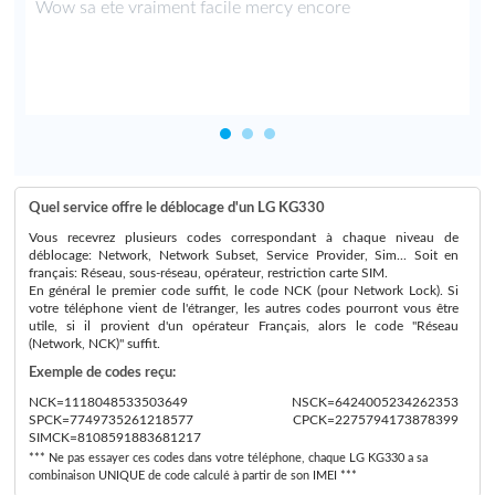
e
Wow sa ete vraiment facile mercy encore
Quel service offre le déblocage d'un LG KG330
Vous recevrez plusieurs codes correspondant à chaque niveau de
déblocage: Network, Network Subset, Service Provider, Sim... Soit en
français: Réseau, sous-réseau, opérateur, restriction carte SIM.
En général le premier code suffit, le code NCK (pour Network Lock). Si
votre téléphone vient de l'étranger, les autres codes pourront vous être
utile, si il provient d'un opérateur Français, alors le code "Réseau
(Network, NCK)" suffit.
Exemple de codes reçu:
NCK=1118048533503649 NSCK=6424005234262353
SPCK=7749735261218577 CPCK=2275794173878399
SIMCK=8108591883681217
*** Ne pas essayer ces codes dans votre téléphone, chaque LG KG330 a sa
combinaison UNIQUE de code calculé à partir de son IMEI ***