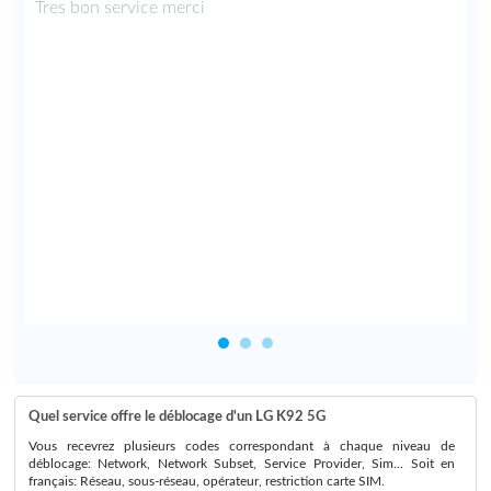
i
Tres bon service merci
e
u
e
,
,
e
t
.
Quel service offre le déblocage d'un LG K92 5G
Vous recevrez plusieurs codes correspondant à chaque niveau de
déblocage: Network, Network Subset, Service Provider, Sim... Soit en
français: Réseau, sous-réseau, opérateur, restriction carte SIM.