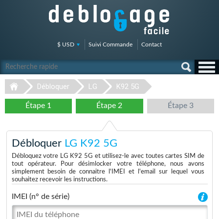
$ USD
Suivi Commande
Contact
Débloquer
LG
K92 5G
Étape 1
Étape 2
Étape 3
Débloquer
LG K92 5G
Débloquez votre LG K92 5G et utilisez-le avec toutes cartes SIM de
tout opérateur. Pour désimlocker votre téléphone, nous avons
simplement besoin de connaitre l'IMEI et l'email sur lequel vous
souhaitez recevoir les instructions.
IMEI (n° de série)