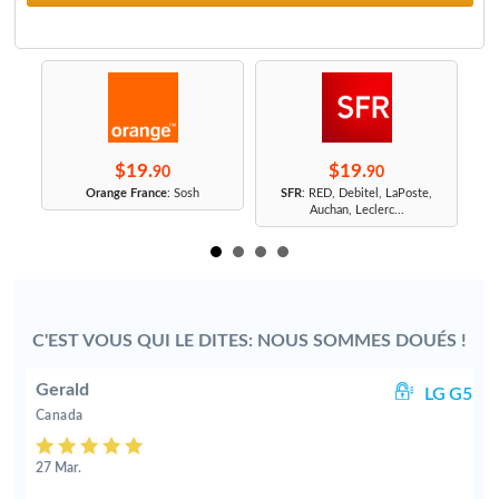
$19.
$19.
90
90
r
Orange France
: Sosh
SFR
: RED, Debitel, LaPoste,
Auchan, Leclerc...
C'EST VOUS QUI LE DITES: NOUS SOMMES DOUÉS !
Gerald
0i
LG G5
Canada
27 Mar.