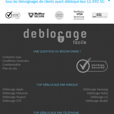
tous les témoignages de clients ayant débloqué leur LG K92 5G
UNE QUESTION OU BESOIN D'AIDE ?
Contactez nous
Conditions Générales
Confidentialité
Plan du site
TOP DÉBLOCAGE PAR MARQUE
Déblocage Apple
Déblocage Samsung
Déblocage Motorola
Déblocage Nokia
Déblocage Huawei
Déblocage LG
Déblocage ZTE
Déblocage Alcatel
TOP DÉBLOCAGE PAR TÉLÉPHONE