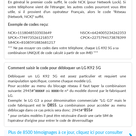
En général le premier code suffit, le code NCK (pour Network Lock). Si
votre téléphone vient de l'étranger, les autres codes pourront vous être
utile, si il provient d'un opérateur Français, alors le code "Réseau
(Network, NCK)" suffit.
Exemple de codes reçu:
NCK=1118048533503649 NSCK=6424005234262353
SPCK=7749735261218577 CPCK=2275794173878399
SIMCK=8108591883681217
*** Ne pas essayer ces codes dans votre téléphone, chaque LG K92 5G a sa
combinaison UNIQUE de code calculé à partir de son IMEI ***
Comment saisir le code pour débloquer un LG K92 5G
Débloquer un LG K92 5G est assez particulier et requiert une
manipulation spécifique, comme chaque modèle LG.
Pour accéder au menu du blocage réseau il faut taper la combinaison
suivante: 2945#*
xxxx
# où
xxxx
=le n° du modèle donné par le fabriquant
LG.
Exemple: le LG G3 a pour dénomination commerciale "LG G3" mais le
code fabriquant est le
D855
. La combinaison pour accéder au menu
déblocage dans ce cas précis sera donc: 2945#*
855
#
* pour certains modèles il peut être nécéssaire d'avoir une carte SIM de
l'opérateur d'origine pour entrer le code de déverrouillage
Plus de 8500 témoignages à ce jour, cliquez ici pour consulter