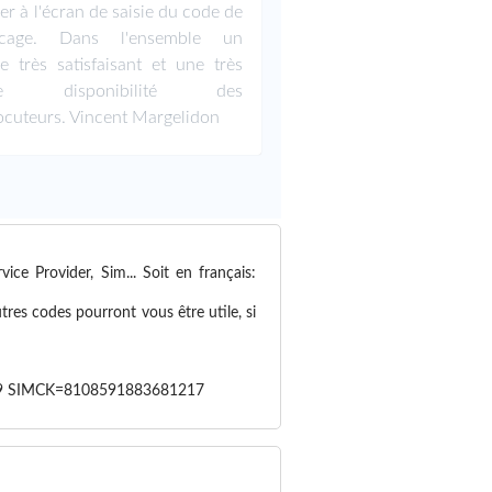
er à l'écran de saisie du code de
ocage. Dans l'ensemble un
ce très satisfaisant et une très
ne disponibilité des
locuteurs. Vincent Margelidon
e Provider, Sim... Soit en français:
tres codes pourront vous être utile, si
9 SIMCK=8108591883681217