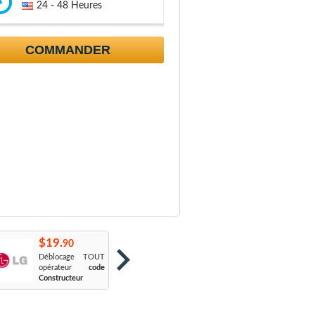
24 - 48 Heures
COMMANDER
$19.
$19.
$
90
90
Déblocage TOUT
Orange France
:
S
opérateur
code
Sosh
L
Constructeur
Le