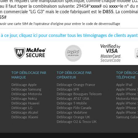
ulier et requiert une manipulation spécifique, comme chaque modèle LG.
u il faut taper la combinaison suivante: 2945#*
xxxx
# où
xxxx
=le n° du 
n commerciale "LG G3" mais le code fabriquant est le
D855
. La combina
55
#
avoir une carte SIM de l'opérateur d'origine pour entrer le code de déverrouillage
 ce jour, cliquez ici pour consulter tous les témoignages de clients aya
TOP DÉBLOCAGE PAR
TOP DÉBLOCAGE PAR
TOP DÉBLOC
MARQUE
OPÉRATEUR
TÉLÉPHONE
Déblocage Apple
Déblocage Orange France
Apple iPad
Déblocage Samsung
Déblocage SFR
Apple iPhone 
Déblocage Motorola
Déblocage Bouygues Telecom
Apple iPhone 
Déblocage Nokia
Déblocage AT&T USA
Motorola Mot
Déblocage Huawei
Déblocage T-Mobile
Apple iPhone 
Déblocage LG
Déblocage Fido Canada
Apple iPhone 
Déblocage Alcatel
Déblocage Vodafone
Apple iPhone 
Déblocage Xiaomi
Déblocage Orange UK
Samsung Gala
Déblocage O2 & Tesco UK