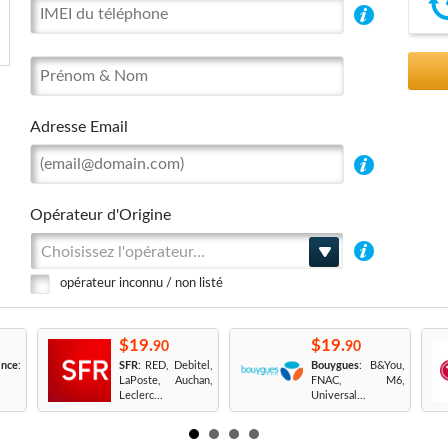
Adresse Email
Opérateur d'Origine
Choisissez l'opérateur...
opérateur inconnu / non listé
$19.
$19.
90
90
nce
:
SFR
: RED, Debitel,
Bouygues
: B&You,
LaPoste, Auchan,
FNAC, M6,
Leclerc...
Universal...