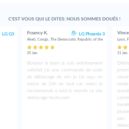
C'EST VOUS QUI LE DITES: NOUS SOMMES DOUÉS !
Frzancy K.
Vince
LG G5
LG Phoenix 3
Aketi, Congo, The Democratic Republic of the
Lyon, 
25 Jan.
11 Jan.
Bonjour la team je suis extrêmement
Débl
satisfait j'ai une commande de code
premi
de déblocage de sim je l'ai reçu en
raiso
moins de 24h en tout cas merci je
mode 
recommande à tout le monde ce site
quest
deblocage-facile.com
corr
modè
plusi
peu
déduc