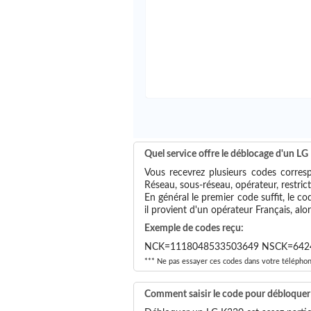
Quel service offre le déblocage d'un L
Vous recevrez plusieurs codes corres
Réseau, sous-réseau, opérateur, restric
En général le premier code suffit, le c
il provient d'un opérateur Français, alo
Exemple de codes reçu:
NCK=1118048533503649 NSCK=642
*** Ne pas essayer ces codes dans votre télépho
Comment saisir le code pour débloque