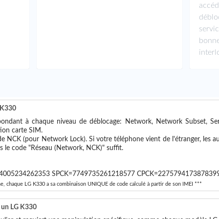
accéd
débl
servi
bon
inter
G K330
pondant à chaque niveau de déblocage: Network, Network Subset, Servic
tion carte SIM.
ode NCK (pour Network Lock). Si votre téléphone vient de l'étranger, les au
rs le code "Réseau (Network, NCK)" suffit.
4005234262353 SPCK=7749735261218577 CPCK=227579417387839
ne, chaque LG K330 a sa combinaison UNIQUE de code calculé à partir de son IMEI ***
r un LG K330