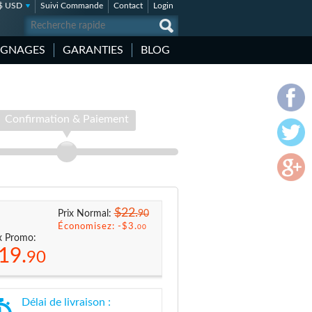
$ USD
Suivi Commande
Contact
Login
IGNAGES
GARANTIES
BLOG
Confirmation & Paiement
$22.
90
Prix Normal:
Économisez: -
$3.
00
x Promo:
19.
90
Délai de livraison :