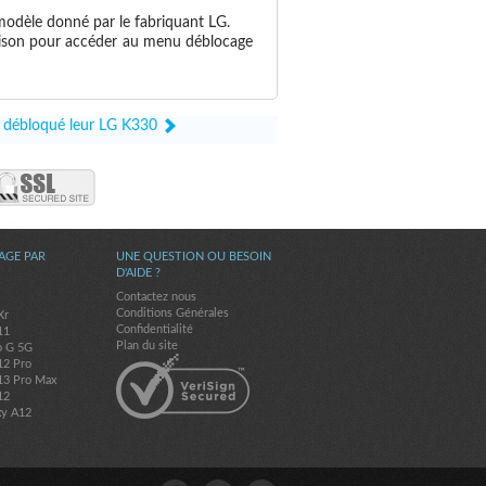
modèle donné par le fabriquant LG.
ison pour accéder au menu déblocage
nt débloqué leur LG K330
AGE PAR
UNE QUESTION OU BESOIN
D'AIDE ?
Contactez nous
Conditions Générales
Xr
Confidentialité
11
Plan du site
o G 5G
12 Pro
13 Pro Max
12
xy A12