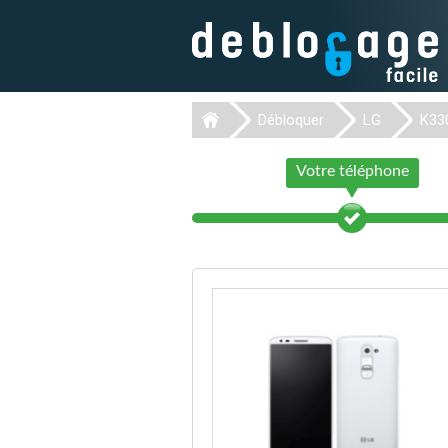
Débloquer
LG
K33
Votre téléphone