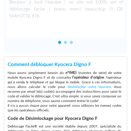
Bonjour a tout l’équipe ! ce site est 100% sur et
déblocage facile ! bravo merci beaucoup !!! DE
MAYOTTE 976
Comment débloquer Kyocera Digno F
Nous avons simplement besoin du
n°IMEI
(numéro de série) de votre
mobile Kyocera Digno F et de connaitre
l'opérateur d'origine
:
l'opérateur
qui a vendu le téléphone et qui bloque le mobile
. Grace à ces informations,
nous allons calculer le code pour
désimlocker votre Kyocera
. Vous
recevrez par email le(s) code(s) accompagné des instructions pour saisir le
code et valider le déblocage. C'est ultra simple: si vous savez composer un
numéro de téléphone, vous saurez comment entrer le code!
Il n'y a aucun risque pour votre appareil: nous utilisons les memes codes
que les opérateurs officiels.
Code de Désimlockage pour Kyocera Digno F
Déblocage Facile® est une société établie depuis 2007, spécialiste du
déblocage en ligne. Nous avons déjà débloqué plusieurs milliers de