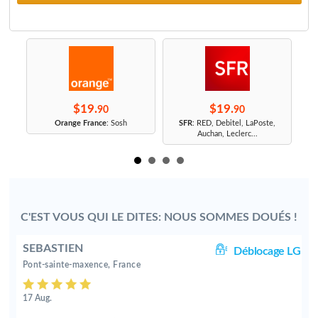
$19.
$19.
90
90
r
Orange France
: Sosh
SFR
: RED, Debitel, LaPoste,
Auchan, Leclerc...
C'EST VOUS QUI LE DITES: NOUS SOMMES DOUÉS !
SEBASTIEN
ng
Déblocage LG
Pont-sainte-maxence, France
17 Aug.