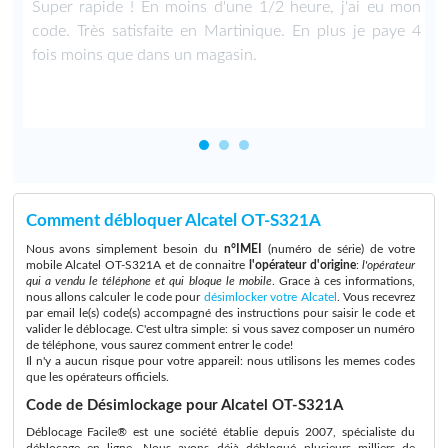
Super rapide ! En moins d'une 1/2 heure, j'ai eu mon
code. Très satisfaite en Martinique. En plus je paye 4
fois moins que dans un magasin.
Comment débloquer Alcatel OT-S321A
Nous avons simplement besoin du
n°IMEI
(numéro de série) de votre
mobile Alcatel OT-S321A et de connaitre
l'opérateur d'origine
:
l'opérateur
qui a vendu le téléphone et qui bloque le mobile
. Grace à ces informations,
nous allons calculer le code pour
désimlocker votre Alcatel
. Vous recevrez
par email le(s) code(s) accompagné des instructions pour saisir le code et
valider le déblocage. C'est ultra simple: si vous savez composer un numéro
de téléphone, vous saurez comment entrer le code!
Il n'y a aucun risque pour votre appareil: nous utilisons les memes codes
que les opérateurs officiels.
Code de Désimlockage pour Alcatel OT-S321A
Déblocage Facile® est une société établie depuis 2007, spécialiste du
déblocage en ligne. Nous avons déjà débloqué plusieurs milliers de