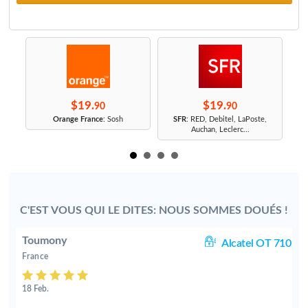
$19.
$19.
90
90
r
Orange France
: Sosh
SFR
: RED, Debitel, LaPoste,
Auchan, Leclerc...
C'EST VOUS QUI LE DITES: NOUS SOMMES DOUÉS !
Toumony
0D
Alcatel OT 710
France
18 Feb.