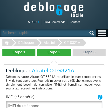
$ USD
Suivi Commande
Contact
Débloquer
Alcatel
OT-S321A
Étape 1
Étape 2
Étape 3
Débloquer
Alcatel OT-S321A
Débloquez votre Alcatel OT-S321A et utilisez-le avec toutes cartes
SIM de tout opérateur. Pour désimlocker votre téléphone, nous avons
simplement besoin de connaitre l'IMEI et l'email sur lequel vous
souhaitez recevoir les instructions.
IMEI (n° de série)