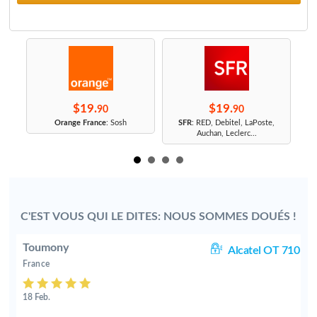
$19.
$19.
90
90
r
Orange France
: Sosh
SFR
: RED, Debitel, LaPoste,
Auchan, Leclerc...
C'EST VOUS QUI LE DITES: NOUS SOMMES DOUÉS !
Toumony
0D
Alcatel OT 710
France
18 Feb.