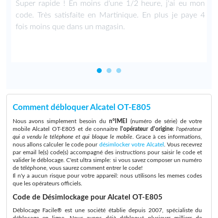
Super rapide ! En moins d'une 1/2 heure, j'ai eu mon
code. Très satisfaite en Martinique. En plus je paye 4
fois moins que dans un magasin.
Comment débloquer Alcatel OT-E805
Nous avons simplement besoin du
n°IMEI
(numéro de série) de votre
mobile Alcatel OT-E805 et de connaitre
l'opérateur d'origine
:
l'opérateur
qui a vendu le téléphone et qui bloque le mobile
. Grace à ces informations,
nous allons calculer le code pour
désimlocker votre Alcatel
. Vous recevrez
par email le(s) code(s) accompagné des instructions pour saisir le code et
valider le déblocage. C'est ultra simple: si vous savez composer un numéro
de téléphone, vous saurez comment entrer le code!
Il n'y a aucun risque pour votre appareil: nous utilisons les memes codes
que les opérateurs officiels.
Code de Désimlockage pour Alcatel OT-E805
Déblocage Facile® est une société établie depuis 2007, spécialiste du
déblocage en ligne. Nous avons déjà débloqué plusieurs milliers de