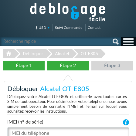
$ USD
Suivi Commande
Contact
Débloquer
Alcatel
OT-E805
Étape 1
Étape 2
Étape 3
Débloquer
Alcatel OT-E805
Débloquez votre Alcatel OT-E805 et utilisez-le avec toutes cartes
SIM de tout opérateur. Pour désimlocker votre téléphone, nous avons
simplement besoin de connaitre l'IMEI et l'email sur lequel vous
souhaitez recevoir les instructions.
IMEI (n° de série)