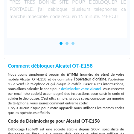
!
TRES TRES BONNE SITE POUR DEBLOQUER LE
PORTABLE, j'ai debloque plusieurs telephones ca
marche impecable, code recu en 15 minute. MERCI !
Comment débloquer Alcatel OT-E158
Nous avons simplement besoin du
n°IMEI
(numéro de série) de votre
mobile Alcatel OT-E158 et de connaitre
l'opérateur d'origine
:
l'opérateur
qui a vendu le téléphone et qui bloque le mobile
. Grace à ces informations,
nous allons calculer le code pour
désimlocker votre Alcatel
. Vous recevrez
par email le(s) code(s) accompagné des instructions pour saisir le code et
valider le déblocage. C'est ultra simple: si vous savez composer un numéro
de téléphone, vous saurez comment entrer le code!
Il n'y a aucun risque pour votre appareil: nous utilisons les memes codes
que les opérateurs officiels.
Code de Désimlockage pour Alcatel OT-E158
Déblocage Facile® est une société établie depuis 2007, spécialiste du
déblocage en ligne. Nous avons déjà débloqué plusieurs milliers de