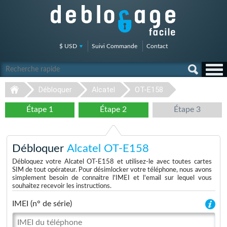
$ USD
Suivi Commande
Contact
Débloquer
Alcatel
OT-E158
Étape 1
Étape 2
Étape 3
Débloquer
Alcatel OT-E158
Débloquez votre Alcatel OT-E158 et utilisez-le avec toutes cartes
SIM de tout opérateur. Pour désimlocker votre téléphone, nous avons
simplement besoin de connaitre l'IMEI et l'email sur lequel vous
souhaitez recevoir les instructions.
IMEI (n° de série)