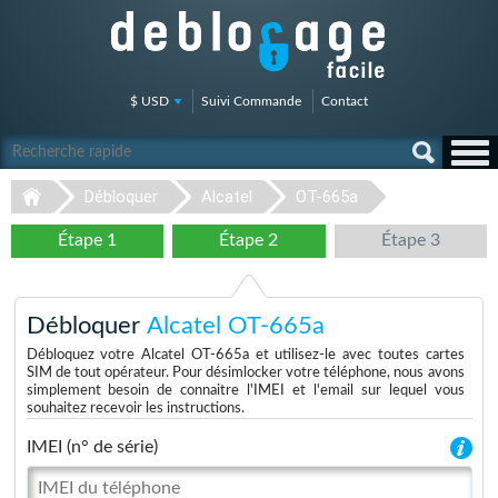
$ USD
Suivi Commande
Contact
Débloquer
Alcatel
OT-665a
Étape 1
Étape 2
Étape 3
Débloquer
Alcatel OT-665a
Débloquez votre Alcatel OT-665a et utilisez-le avec toutes cartes
SIM de tout opérateur. Pour désimlocker votre téléphone, nous avons
simplement besoin de connaitre l'IMEI et l'email sur lequel vous
souhaitez recevoir les instructions.
IMEI (n° de série)