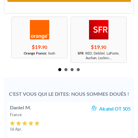
$19.
$19.
90
90
r
Orange France
: Sosh
SFR
: RED, Debitel, LaPoste,
Auchan, Leclerc...
C'EST VOUS QUI LE DITES: NOUS SOMMES DOUÉS !
Daniel M.
10
Alcatel OT 505
France
16 Apr.