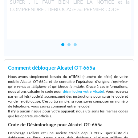
n
SUPER . IL FAUT BIEN LIRE LA NOTICE et la
4
COMPRENDRE . DEBLOCAGE au PREMIER CODE
Comment débloquer Alcatel OT-665a
Nous avons simplement besoin du
n°IMEI
(numéro de série) de votre
mobile Alcatel OT-665a et de connaitre
l'opérateur d'origine
:
l'opérateur
qui a vendu le téléphone et qui bloque le mobile
. Grace à ces informations,
nous allons calculer le code pour
désimlocker votre Alcatel
. Vous recevrez
par email le(s) code(s) accompagné des instructions pour saisir le code et
valider le déblocage. C'est ultra simple: si vous savez composer un numéro
de téléphone, vous saurez comment entrer le code!
Il n'y a aucun risque pour votre appareil: nous utilisons les memes codes
que les opérateurs officiels.
Code de Désimlockage pour Alcatel OT-665a
Déblocage Facile® est une société établie depuis 2007, spécialiste du
déblocage en ligne. Nous avons déjà débloqué plusieurs milliers de