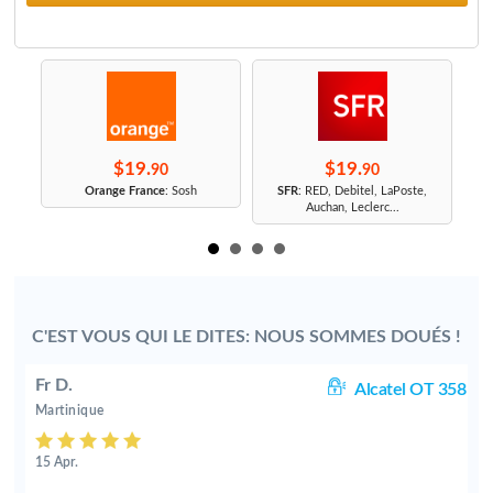
$19.
$19.
90
90
r
Orange France
: Sosh
SFR
: RED, Debitel, LaPoste,
Auchan, Leclerc...
C'EST VOUS QUI LE DITES: NOUS SOMMES DOUÉS !
Fr D.
0D
Alcatel OT 358
Martinique
15 Apr.