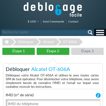
$ USD
Suivi Commande
Contact
Débloquer
Alcatel
OT-606A
Étape 1
Étape 2
Étape 3
Débloquer
Alcatel OT-606A
Débloquez votre Alcatel OT-606A et utilisez-le avec toutes cartes
SIM de tout opérateur. Pour désimlocker votre téléphone, nous avons
simplement besoin de connaitre l'IMEI et l'email sur lequel vous
souhaitez recevoir les instructions.
IMEI (n° de série)