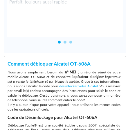
a
Parfait, toujours aussi rapide
Comment débloquer Alcatel OT-606A
Nous avons simplement besoin du
n°IMEI
(numéro de série) de votre
mobile Alcatel OT-606A et de connaitre
l'opérateur d'origine
:
l'opérateur
qui a vendu le téléphone et qui bloque le mobile
. Grace à ces informations,
nous allons calculer le code pour
désimlocker votre Alcatel
. Vous recevrez
par email le(s) code(s) accompagné des instructions pour saisir le code et
valider le déblocage. C'est ultra simple: si vous savez composer un numéro
de téléphone, vous saurez comment entrer le code!
Il n'y a aucun risque pour votre appareil: nous utilisons les memes codes
que les opérateurs officiels.
Code de Désimlockage pour Alcatel OT-606A
Déblocage Facile® est une société établie depuis 2007, spécialiste du
déblocage en ligne. Nous avons déjà débloqué plusieurs milliers de