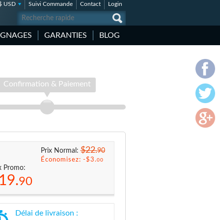
$ USD
Suivi Commande
Contact
Login
IGNAGES
GARANTIES
BLOG
Confirmation & Paiement
$22.
90
Prix Normal:
Économisez: -
$3.
00
x Promo:
19.
90
Délai de livraison :