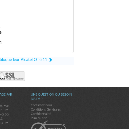
)
e
11
ébloqué leur Alcatel OT-511
AGE PAR
UNE QUESTION OU BESOIN
D'AIDE ?
Contactez nous
Xs Max
Conditions Générales
11 Pro
Confidentialité
o G 5G
Plan du site
13
13 Pro