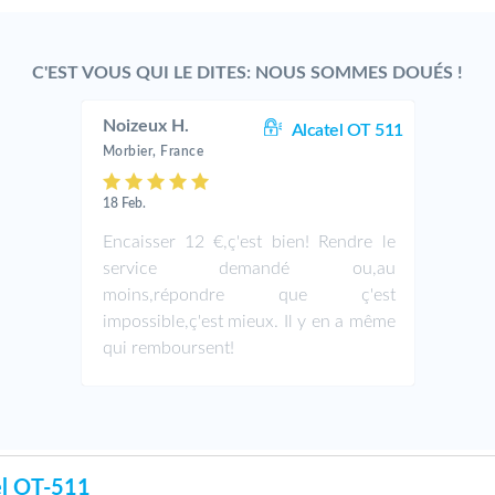
C'EST VOUS QUI LE DITES: NOUS SOMMES DOUÉS !
Noizeux H.
Alcatel OT 511
Morbier, France
18 Feb.
Encaisser 12 €,ç'est bien! Rendre le
service demandé ou,au
moins,répondre que ç'est
impossible,ç'est mieux. Il y en a même
qui remboursent!
el OT-511