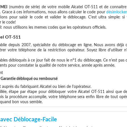
IMEI
(numéro de série) de votre mobile Alcatel OT-511 et de connaitr
. Grace à ces informations, nous allons calculer le code pour
désimlocker
ions pour saisir le code et valider le déblocage. C'est ultra simple:
 le code!
l: nous utilisons les memes codes que les opérateurs officiels.
tel OT-511
blie depuis 2007, spécialiste du déblocage en ligne. Nous avons déjà d
er votre téléphone de la restriction opérateur. Soyez libre d'utiliser 
les débloqués à ce jour fait de nous le n°1 du déblocage. Ce n'est pas que
ents pour constater la qualité de notre service, année après année.
nt
et Garantie débloqué ou remboursé
uprès du fabriquant Alcatel ou bien de l'opérateur.
illée, étape par étape pour débloquer votre Alcatel OT-511 ainsi que d
s la procédure accomplie, votre téléphone sera enfin libre de tout opér
x quand bon vous semble.
avec Déblocage-Facile