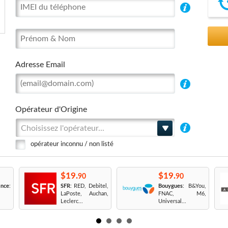
Adresse Email
Opérateur d'Origine
Choisissez l'opérateur...
opérateur inconnu / non listé
$19.
$19.
90
90
nce
:
SFR
: RED, Debitel,
Bouygues
: B&You,
LaPoste, Auchan,
FNAC, M6,
Leclerc...
Universal...