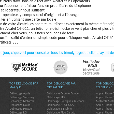
if: Nous travaillons en direct avec Alcatel et les opérateurs
 sur l'abonnement (ni sur l'ancien propriétaire du téléphone)
e et l'opérateur nous suffisent
t opérateur, y compris celui d'origine et à l'étranger
ges en utilisant une carte sim locale
ur de votre Alcatel (les opérateurs utilisent exactement la même méthode
tre Alcatel OT-511: un téléphone désimlocké se vent plus cher et plus vit
uillement chez vous, nous nous occupons de tout !
es": il suffit d'entrer un simple code pour débloquer votre Alcatel OT-5
tificats SSL
 jour, cliquez ici pour consulter tous les témoignages de clients ayant d
TOP DÉBLOCAGE PAR
TOP DÉBLOCAGE PAR
TOP DÉBLOC
MARQUE
OPÉRATEUR
TÉLÉPHONE
Déblocage Apple
Déblocage Orange France
Apple iPhone 
Déblocage Samsung
Déblocage SFR
Apple iPhone 
Déblocage Motorola
Déblocage Bouygues Telecom
Motorola Mot
Déblocage Nokia
Déblocage AT&T USA
Apple iPhone 
Déblocage Huawei
Déblocage T-Mobile
Apple iPhone 
Déblocage LG
Déblocage Fido Canada
Apple iPhone