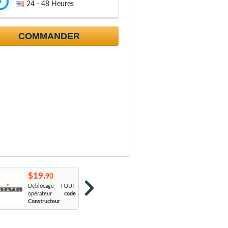
24 - 48 Heures
COMMANDER
$19.
$19.
$
90
90
Déblocage TOUT
Orange France
:
S
opérateur
code
Sosh
L
Constructeur
Le