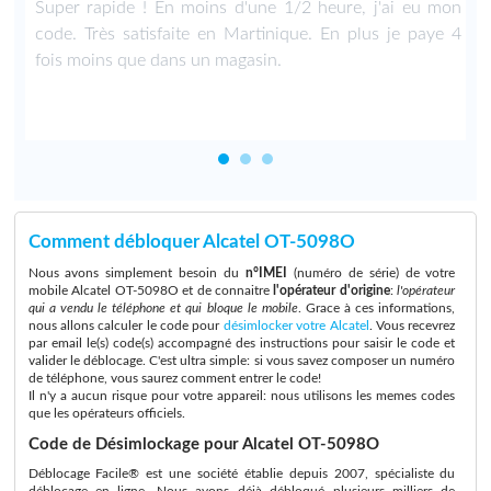
Super rapide ! En moins d'une 1/2 heure, j'ai eu mon
code. Très satisfaite en Martinique. En plus je paye 4
fois moins que dans un magasin.
Comment débloquer Alcatel OT-5098O
Nous avons simplement besoin du
n°IMEI
(numéro de série) de votre
mobile Alcatel OT-5098O et de connaitre
l'opérateur d'origine
:
l'opérateur
qui a vendu le téléphone et qui bloque le mobile
. Grace à ces informations,
nous allons calculer le code pour
désimlocker votre Alcatel
. Vous recevrez
par email le(s) code(s) accompagné des instructions pour saisir le code et
valider le déblocage. C'est ultra simple: si vous savez composer un numéro
de téléphone, vous saurez comment entrer le code!
Il n'y a aucun risque pour votre appareil: nous utilisons les memes codes
que les opérateurs officiels.
Code de Désimlockage pour Alcatel OT-5098O
Déblocage Facile® est une société établie depuis 2007, spécialiste du
déblocage en ligne. Nous avons déjà débloqué plusieurs milliers de