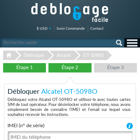
$ USD
Suivi Commande
Contact
Débloquer
Alcatel
OT-5098O
Étape 1
Étape 2
Étape 3
Débloquer
Alcatel OT-5098O
Débloquez votre Alcatel OT-5098O et utilisez-le avec toutes cartes
SIM de tout opérateur. Pour désimlocker votre téléphone, nous avons
simplement besoin de connaitre l'IMEI et l'email sur lequel vous
souhaitez recevoir les instructions.
IMEI (n° de série)