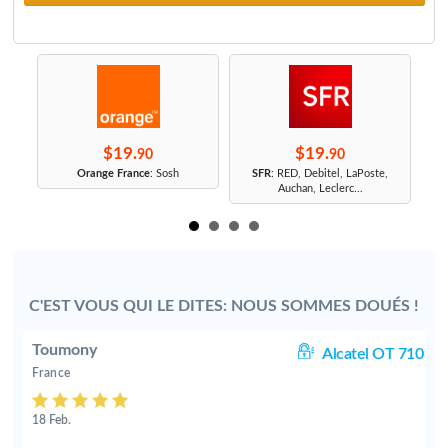
$19.
$19.
90
90
r
Orange France
: Sosh
SFR
: RED, Debitel, LaPoste,
Auchan, Leclerc...
C'EST VOUS QUI LE DITES: NOUS SOMMES DOUÉS !
Toumony
0D
Alcatel OT 710
France
18 Feb.