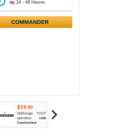
24 - 48 Heures
COMMANDER
$19.
$19.
$
90
90
Déblocage TOUT
Orange France
:
S
opérateur
code
Sosh
L
Constructeur
Le