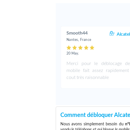
Smooth44
Alcate
Nantes, France
20 May.
Merci pour le déblocage d
mobile fait assez rapidemen
cout très raisonnable
Comment débloquer Alcat
Nous avons simplement besoin du
n°
vendu le téléphone et qui bloque le mobile