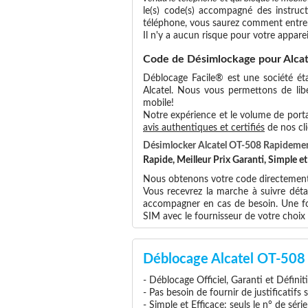
le(s) code(s) accompagné des instruct
téléphone, vous saurez comment entrer
Il n'y a aucun risque pour votre apparei
Code de Désimlockage pour Alca
Déblocage Facile® est une société éta
Alcatel. Nous vous permettons de libér
mobile!
Notre expérience et le volume de portab
avis authentiques et certifiés
de nos cli
Désimlocker Alcatel OT-508 Rapideme
Rapide, Meilleur Prix Garanti, Simple 
Nous obtenons votre code directement a
Vous recevrez la marche à suivre déta
accompagner en cas de besoin. Une foi
SIM avec le fournisseur de votre choi
Déblocage Alcatel OT-508 
- Déblocage Officiel, Garanti et Définit
- Pas besoin de fournir de justificatifs
- Simple et Efficace: seuls le n° de séri