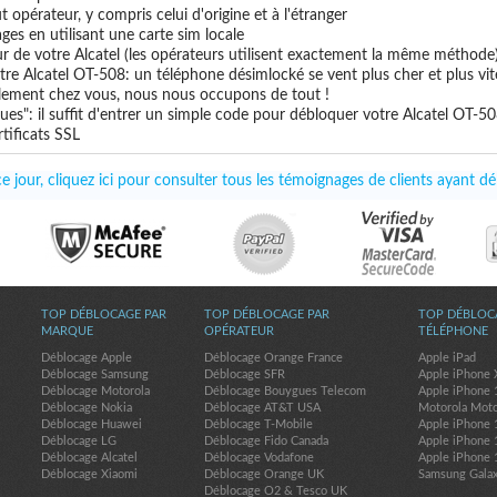
t opérateur, y compris celui d'origine et à l'étranger
ges en utilisant une carte sim locale
ur de votre Alcatel (les opérateurs utilisent exactement la même méthode
tre Alcatel OT-508: un téléphone désimlocké se vent plus cher et plus vit
uillement chez vous, nous nous occupons de tout !
es": il suffit d'entrer un simple code pour débloquer votre Alcatel OT-5
tificats SSL
 jour, cliquez ici pour consulter tous les témoignages de clients ayant d
TOP DÉBLOCAGE PAR
TOP DÉBLOCAGE PAR
TOP DÉBLOC
MARQUE
OPÉRATEUR
TÉLÉPHONE
Déblocage Apple
Déblocage Orange France
Apple iPad
Déblocage Samsung
Déblocage SFR
Apple iPhone 
Déblocage Motorola
Déblocage Bouygues Telecom
Apple iPhone 
Déblocage Nokia
Déblocage AT&T USA
Motorola Mot
Déblocage Huawei
Déblocage T-Mobile
Apple iPhone 
Déblocage LG
Déblocage Fido Canada
Apple iPhone 
Déblocage Alcatel
Déblocage Vodafone
Apple iPhone 
Déblocage Xiaomi
Déblocage Orange UK
Samsung Gala
Déblocage O2 & Tesco UK