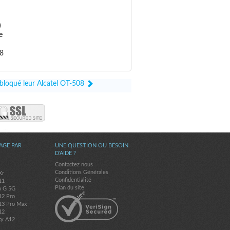
)
e
08
ébloqué leur Alcatel OT-508
AGE PAR
UNE QUESTION OU BESOIN
D'AIDE ?
Contactez nous
Conditions Générales
Xr
Confidentialité
11
Plan du site
o G 5G
12 Pro
13 Pro Max
12
xy A12