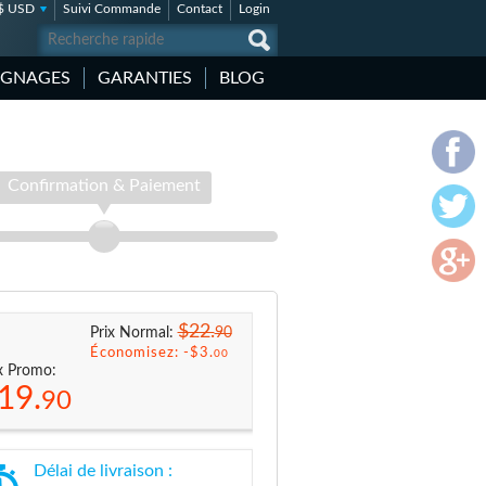
$ USD
Suivi Commande
Contact
Login
IGNAGES
GARANTIES
BLOG
Confirmation & Paiement
$22.
90
Prix Normal:
Économisez: -
$3.
00
x Promo:
19.
90
Délai de livraison :