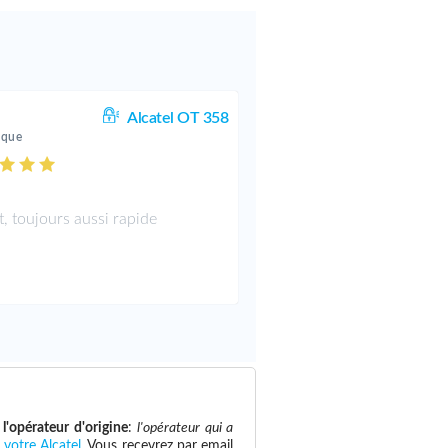
Alcatel OT 358
ique
t, toujours aussi rapide
e
l'opérateur d'origine
:
l'opérateur qui a
 votre Alcatel
. Vous recevrez par email