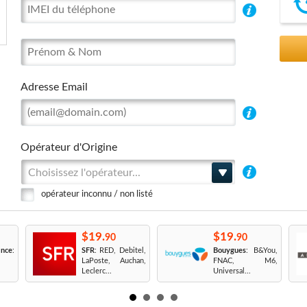
Adresse Email
Opérateur d'Origine
Choisissez l'opérateur...
opérateur inconnu / non listé
$19.
$19.
90
90
nce
:
SFR
: RED, Debitel,
Bouygues
: B&You,
LaPoste, Auchan,
FNAC, M6,
Leclerc...
Universal...