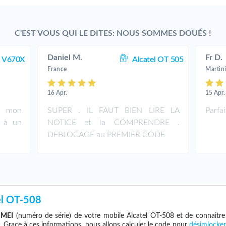
C'EST VOUS QUI LE DITES: NOUS SOMMES DOUÉS !
Daniel M.
Fr D.
l V670X
Alcatel OT 505
France
Martin
16 Apr.
15 Apr.
e mon
SUPER . IL FAUT BIEN LIRE LA
Parfai
t à un
NOTICE et la COMPRENDRE .
DEBLOCAGE au PREMIER CODE
el OT-508
IMEI
(numéro de série) de votre mobile Alcatel OT-508 et de connaitr
. Grace à ces informations, nous allons calculer le code pour
désimlocker