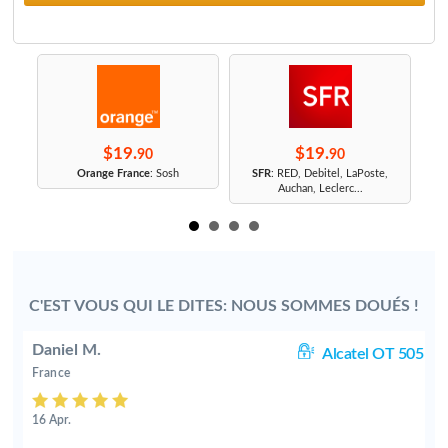
$19.
$19.
90
90
r
Orange France
: Sosh
SFR
: RED, Debitel, LaPoste,
Auchan, Leclerc...
C'EST VOUS QUI LE DITES: NOUS SOMMES DOUÉS !
Daniel M.
10
Alcatel OT 505
France
16 Apr.