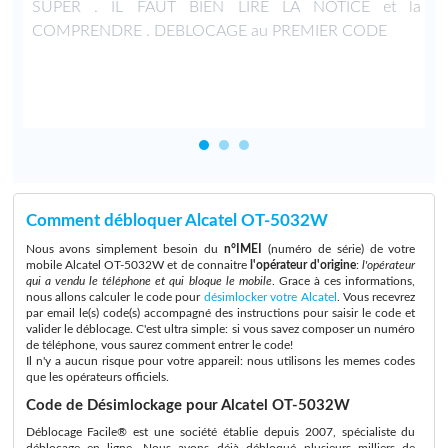
n
SUPER . IL FAUT BIEN LIRE LA NOTICE et la
4
COMPRENDRE . DEBLOCAGE au PREMIER CODE
Comment débloquer Alcatel OT-5032W
Nous avons simplement besoin du
n°IMEI
(numéro de série) de votre
mobile Alcatel OT-5032W et de connaitre
l'opérateur d'origine
:
l'opérateur
qui a vendu le téléphone et qui bloque le mobile
. Grace à ces informations,
nous allons calculer le code pour
désimlocker votre Alcatel
. Vous recevrez
par email le(s) code(s) accompagné des instructions pour saisir le code et
valider le déblocage. C'est ultra simple: si vous savez composer un numéro
de téléphone, vous saurez comment entrer le code!
Il n'y a aucun risque pour votre appareil: nous utilisons les memes codes
que les opérateurs officiels.
Code de Désimlockage pour Alcatel OT-5032W
Déblocage Facile® est une société établie depuis 2007, spécialiste du
déblocage en ligne. Nous avons déjà débloqué plusieurs milliers de