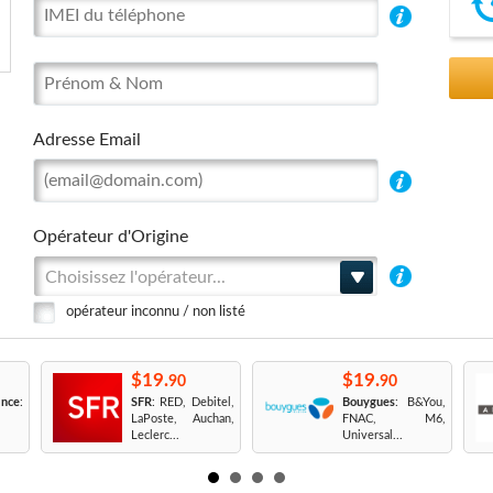
Adresse Email
Opérateur d'Origine
Choisissez l'opérateur...
opérateur inconnu / non listé
$19.
$19.
90
90
nce
:
SFR
: RED, Debitel,
Bouygues
: B&You,
LaPoste, Auchan,
FNAC, M6,
Leclerc...
Universal...