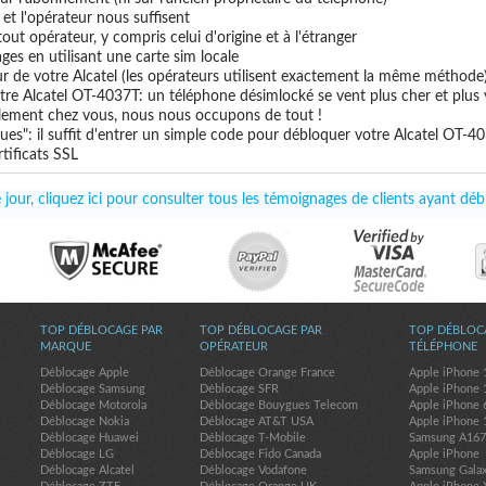
e et l'opérateur nous suffisent
out opérateur, y compris celui d'origine et à l'étranger
ges en utilisant une carte sim locale
ur de votre Alcatel (les opérateurs utilisent exactement la même méthode
tre Alcatel OT-4037T: un téléphone désimlocké se vent plus cher et plus 
uillement chez vous, nous nous occupons de tout !
ues": il suffit d'entrer un simple code pour débloquer votre Alcatel OT-4
tificats SSL
jour, cliquez ici pour consulter tous les témoignages de clients ayant dé
TOP DÉBLOCAGE PAR
TOP DÉBLOCAGE PAR
TOP DÉBLOC
MARQUE
OPÉRATEUR
TÉLÉPHONE
Déblocage Apple
Déblocage Orange France
Apple iPhone 
Déblocage Samsung
Déblocage SFR
Apple iPhone 
Déblocage Motorola
Déblocage Bouygues Telecom
Apple iPhone 
Déblocage Nokia
Déblocage AT&T USA
Apple iPhone 
Déblocage Huawei
Déblocage T-Mobile
Samsung A16
Déblocage LG
Déblocage Fido Canada
Apple iPhone
Déblocage Alcatel
Déblocage Vodafone
Samsung Gala