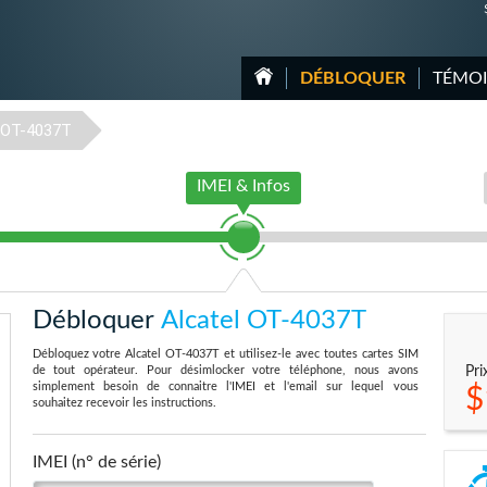
DÉBLOQUER
TÉMO
OT-4037T
IMEI & Infos
Débloquer
Alcatel OT-4037T
Débloquez votre Alcatel OT-4037T et utilisez-le avec toutes cartes SIM
de tout opérateur. Pour désimlocker votre téléphone, nous avons
Pri
simplement besoin de connaitre l'IMEI et l'email sur lequel vous
$
souhaitez recevoir les instructions.
IMEI (n° de série)