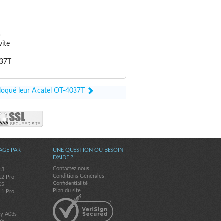
)
vite
037T
bloqué leur Alcatel OT-4037T
AGE PAR
UNE QUESTION OU BESOIN
D'AIDE ?
Contactez nous
13
Conditions Générales
12 Pro
Confidentialité
6S
Plan du site
11 Pro
7
xy A03s