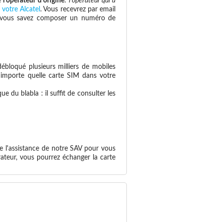
e
l'opérateur d'origine
:
l'opérateur qui a
 votre Alcatel
. Vous recevrez par email
 si vous savez composer un numéro de
ébloqué plusieurs milliers de mobiles
n'importe quelle carte SIM dans votre
 du blabla : il suffit de consulter les
e l'assistance de notre SAV pour vous
ateur, vous pourrez échanger la carte