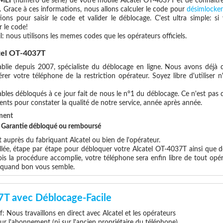
IMEI
(numéro de série) de votre mobile Alcatel OT-4037T et de connaitr
. Grace à ces informations, nous allons calculer le code pour
désimlocker
ions pour saisir le code et valider le déblocage. C'est ultra simple:
 le code!
l: nous utilisons les memes codes que les opérateurs officiels.
tel OT-4037T
blie depuis 2007, spécialiste du déblocage en ligne. Nous avons déjà d
er votre téléphone de la restriction opérateur. Soyez libre d'utiliser 
les débloqués à ce jour fait de nous le n°1 du déblocage. Ce n'est pas que
ents pour constater la qualité de notre service, année après année.
ment
et Garantie débloqué ou remboursé
uprès du fabriquant Alcatel ou bien de l'opérateur.
llée, étape par étape pour débloquer votre Alcatel OT-4037T ainsi que d
s la procédure accomplie, votre téléphone sera enfin libre de tout opér
x quand bon vous semble.
7T avec Déblocage-Facile
if: Nous travaillons en direct avec Alcatel et les opérateurs
 sur l'abonnement (ni sur l'ancien propriétaire du téléphone)