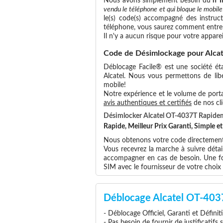
Nous avons simplement besoin du
n°
vendu le téléphone et qui bloque le mobile
le(s) code(s) accompagné des instruct
téléphone, vous saurez comment entrer
Il n'y a aucun risque pour votre apparei
Code de Désimlockage pour Alca
Déblocage Facile® est une société éta
Alcatel. Nous vous permettons de libér
mobile!
Notre expérience et le volume de portab
avis authentiques et certifiés
de nos cli
Désimlocker Alcatel OT-4037T Rapide
Rapide, Meilleur Prix Garanti, Simple 
Nous obtenons votre code directement a
Vous recevrez la marche à suivre détai
accompagner en cas de besoin. Une foi
SIM avec le fournisseur de votre choi
Déblocage Alcatel OT-403
- Déblocage Officiel, Garanti et Définit
- Pas besoin de fournir de justificatifs