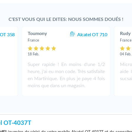
C'EST VOUS QUI LE DITES: NOUS SOMMES DOUÉS !
Toumony
Rudy
 OT 358
Alcatel OT 710
France
France
18 Feb.
04 Feb.
Super rapide ! En moins d'une 1/2
Micro
heure, j'ai eu mon code. Très satisfaite
aide 
en Martinique. En plus je paye 4 fois
sucsa
moins que dans un magasin.
el OT-4037T