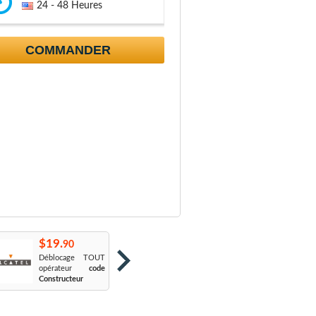
24 - 48 Heures
COMMANDER
$19.
$19.
$
90
90
Déblocage TOUT
Orange France
:
S
opérateur
code
Sosh
L
Constructeur
Le