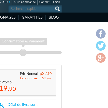
$ USD
Suivi Commande
Contact
Login
IGNAGES
GARANTIES
BLOG
Confirmation & Paiement
$22.
90
Prix Normal:
Économisez: -
$3.
00
x Promo:
19.
90
Délai de livraison :