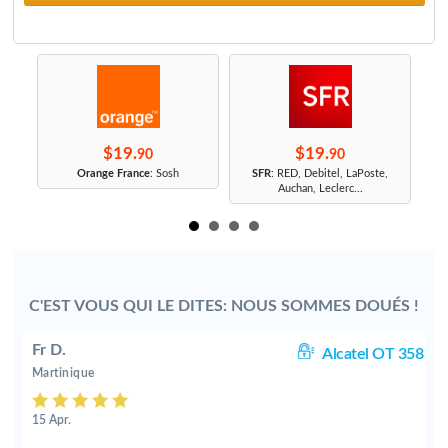
$19.
$19.
90
90
r
Orange France
: Sosh
SFR
: RED, Debitel, LaPoste,
Auchan, Leclerc...
C'EST VOUS QUI LE DITES: NOUS SOMMES DOUÉS !
Fr D.
0D
Alcatel OT 358
Martinique
15 Apr.