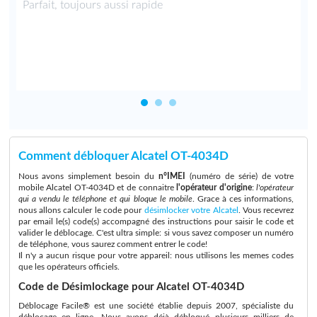
a
Parfait, toujours aussi rapide
Comment débloquer Alcatel OT-4034D
Nous avons simplement besoin du
n°IMEI
(numéro de série) de votre
mobile Alcatel OT-4034D et de connaitre
l'opérateur d'origine
:
l'opérateur
qui a vendu le téléphone et qui bloque le mobile
. Grace à ces informations,
nous allons calculer le code pour
désimlocker votre Alcatel
. Vous recevrez
par email le(s) code(s) accompagné des instructions pour saisir le code et
valider le déblocage. C'est ultra simple: si vous savez composer un numéro
de téléphone, vous saurez comment entrer le code!
Il n'y a aucun risque pour votre appareil: nous utilisons les memes codes
que les opérateurs officiels.
Code de Désimlockage pour Alcatel OT-4034D
Déblocage Facile® est une société établie depuis 2007, spécialiste du
déblocage en ligne. Nous avons déjà débloqué plusieurs milliers de