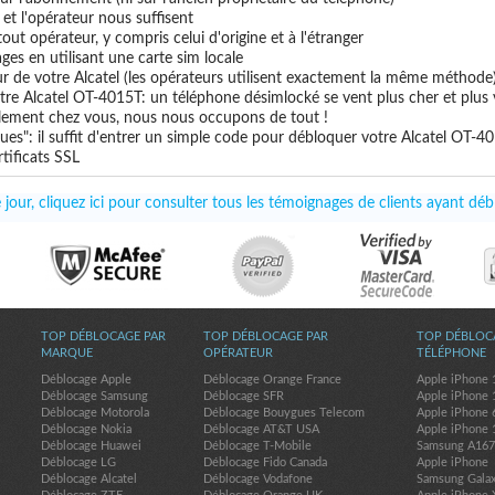
e et l'opérateur nous suffisent
out opérateur, y compris celui d'origine et à l'étranger
ges en utilisant une carte sim locale
ur de votre Alcatel (les opérateurs utilisent exactement la même méthode
tre Alcatel OT-4015T: un téléphone désimlocké se vent plus cher et plus 
uillement chez vous, nous nous occupons de tout !
ues": il suffit d'entrer un simple code pour débloquer votre Alcatel OT-4
tificats SSL
jour, cliquez ici pour consulter tous les témoignages de clients ayant dé
TOP DÉBLOCAGE PAR
TOP DÉBLOCAGE PAR
TOP DÉBLOC
MARQUE
OPÉRATEUR
TÉLÉPHONE
Déblocage Apple
Déblocage Orange France
Apple iPhone 
Déblocage Samsung
Déblocage SFR
Apple iPhone 
Déblocage Motorola
Déblocage Bouygues Telecom
Apple iPhone 
Déblocage Nokia
Déblocage AT&T USA
Apple iPhone 
Déblocage Huawei
Déblocage T-Mobile
Samsung A16
Déblocage LG
Déblocage Fido Canada
Apple iPhone
Déblocage Alcatel
Déblocage Vodafone
Samsung Gala