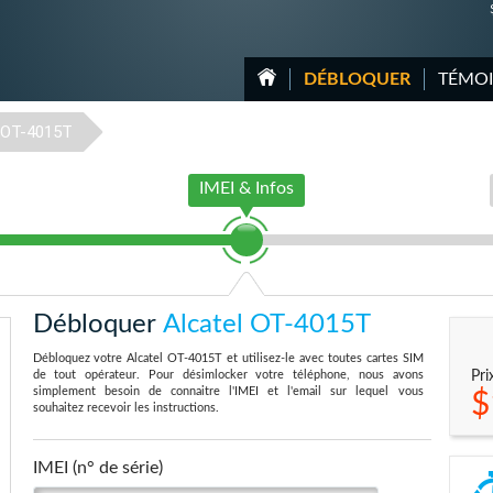
DÉBLOQUER
TÉMO
OT-4015T
IMEI & Infos
Débloquer
Alcatel OT-4015T
Débloquez votre Alcatel OT-4015T et utilisez-le avec toutes cartes SIM
de tout opérateur. Pour désimlocker votre téléphone, nous avons
Pri
simplement besoin de connaitre l'IMEI et l'email sur lequel vous
$
souhaitez recevoir les instructions.
IMEI (n° de série)