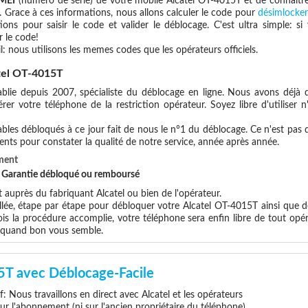
IMEI
(numéro de série) de votre mobile Alcatel OT-4015T et de connaitr
. Grace à ces informations, nous allons calculer le code pour
désimlocker
ions pour saisir le code et valider le déblocage. C'est ultra simple:
 le code!
l: nous utilisons les memes codes que les opérateurs officiels.
tel OT-4015T
blie depuis 2007, spécialiste du déblocage en ligne. Nous avons déjà d
er votre téléphone de la restriction opérateur. Soyez libre d'utiliser 
les débloqués à ce jour fait de nous le n°1 du déblocage. Ce n'est pas que
ents pour constater la qualité de notre service, année après année.
ment
et Garantie débloqué ou remboursé
uprès du fabriquant Alcatel ou bien de l'opérateur.
llée, étape par étape pour débloquer votre Alcatel OT-4015T ainsi que d
s la procédure accomplie, votre téléphone sera enfin libre de tout opér
x quand bon vous semble.
5T avec Déblocage-Facile
if: Nous travaillons en direct avec Alcatel et les opérateurs
 sur l'abonnement (ni sur l'ancien propriétaire du téléphone)