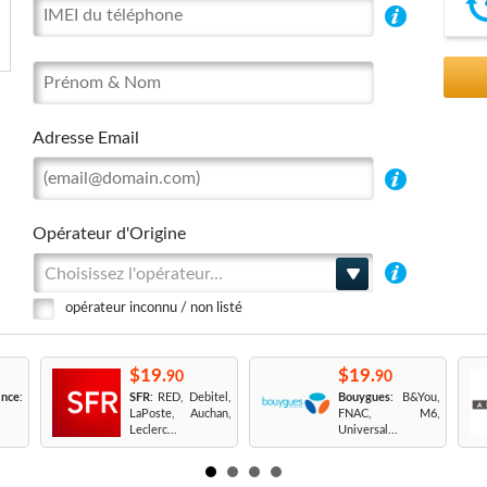
Adresse Email
Opérateur d'Origine
Choisissez l'opérateur...
opérateur inconnu / non listé
$19.
$19.
90
90
nce
:
SFR
: RED, Debitel,
Bouygues
: B&You,
LaPoste, Auchan,
FNAC, M6,
Leclerc...
Universal...