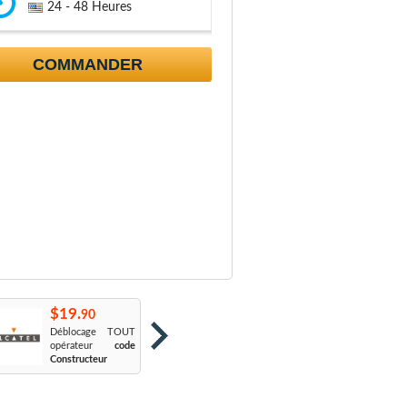
24 - 48 Heures
COMMANDER
$19.
$19.
$
90
90
Déblocage TOUT
Orange France
:
S
opérateur
code
Sosh
L
Constructeur
Le