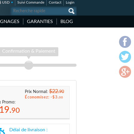
$ USD
Suivi Commande
Contact
Login
IGNAGES
GARANTIES
BLOG
Confirmation & Paiement
$22.
90
Prix Normal:
Économisez: -
$3.
00
x Promo:
19.
90
Délai de livraison :