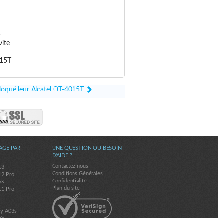
)
vite
015T
bloqué leur Alcatel OT-4015T
AGE PAR
UNE QUESTION OU BESOIN
D'AIDE ?
Contactez nous
13
Conditions Générales
12 Pro
Confidentialité
6S
Plan du site
11 Pro
7
xy A03s