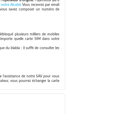
e
l'opérateur d'origine
:
l'opérateur qui a
 votre Alcatel
. Vous recevrez par email
 si vous savez composer un numéro de
ébloqué plusieurs milliers de mobiles
n'importe quelle carte SIM dans votre
 du blabla : il suffit de consulter les
e l'assistance de notre SAV pour vous
ateur, vous pourrez échanger la carte