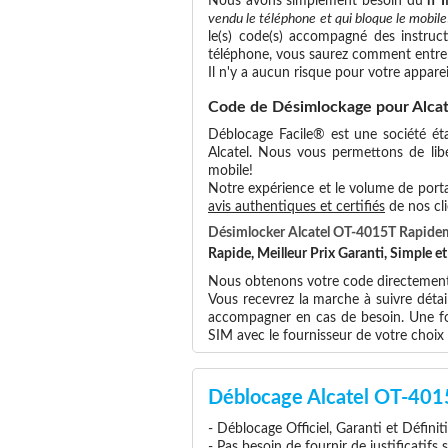
Nous avons simplement besoin du
n°
vendu le téléphone et qui bloque le mobile
le(s) code(s) accompagné des instruct
téléphone, vous saurez comment entrer
Il n'y a aucun risque pour votre apparei
Code de Désimlockage pour Alca
Déblocage Facile® est une société éta
Alcatel. Nous vous permettons de libér
mobile!
Notre expérience et le volume de portab
avis authentiques et certifiés
de nos cli
Désimlocker Alcatel OT-4015T Rapide
Rapide, Meilleur Prix Garanti, Simple 
Nous obtenons votre code directement a
Vous recevrez la marche à suivre détai
accompagner en cas de besoin. Une foi
SIM avec le fournisseur de votre choi
Déblocage Alcatel OT-401
- Déblocage Officiel, Garanti et Définit
- Pas besoin de fournir de justificatifs