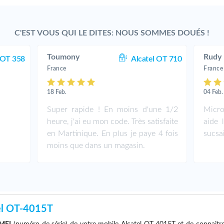
C'EST VOUS QUI LE DITES: NOUS SOMMES DOUÉS !
Toumony
Rudy
 OT 358
Alcatel OT 710
France
France
18 Feb.
04 Feb.
Super rapide ! En moins d'une 1/2
Micro
heure, j'ai eu mon code. Très satisfaite
aide 
en Martinique. En plus je paye 4 fois
sucsa
moins que dans un magasin.
el OT-4015T