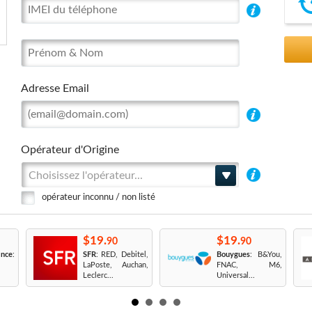
Adresse Email
Opérateur d'Origine
Choisissez l'opérateur...
opérateur inconnu / non listé
$19.
$19.
90
90
nce
:
SFR
: RED, Debitel,
Bouygues
: B&You,
LaPoste, Auchan,
FNAC, M6,
Leclerc...
Universal...