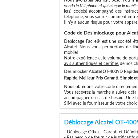
Nous avons simplement besoin du
n°
vendu le téléphone et qui bloque le mobile
le(s) code(s) accompagné des instruct
téléphone, vous saurez comment entrer
Il n'y a aucun risque pour votre apparei
Code de Désimlockage pour Alca
Déblocage Facile® est une société éta
Alcatel. Nous vous permettons de libér
mobile!
Notre expérience et le volume de portab
avis authentiques et certifiés
de nos cli
Désimlocker Alcatel OT-4009D Rapid
Rapide, Meilleur Prix Garanti, Simple 
Nous obtenons votre code directement a
Vous recevrez la marche à suivre détai
accompagner en cas de besoin. Une foi
SIM avec le fournisseur de votre choi
Déblocage Alcatel OT-400
- Déblocage Officiel, Garanti et Définit
- Pas besoin de fournir de justificatifs