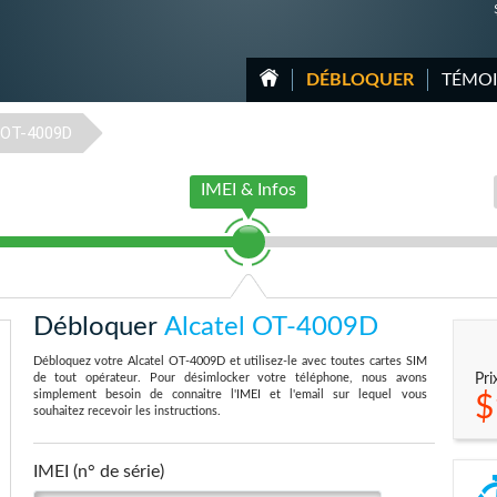
DÉBLOQUER
TÉMO
OT-4009D
IMEI & Infos
Débloquer
Alcatel OT-4009D
Débloquez votre Alcatel OT-4009D et utilisez-le avec toutes cartes SIM
de tout opérateur. Pour désimlocker votre téléphone, nous avons
Pri
simplement besoin de connaitre l'IMEI et l'email sur lequel vous
$
souhaitez recevoir les instructions.
IMEI (n° de série)