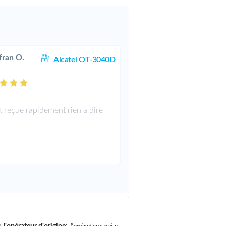
fran O.
Alcatel OT-3040D
it reçue rapidement rien a dire