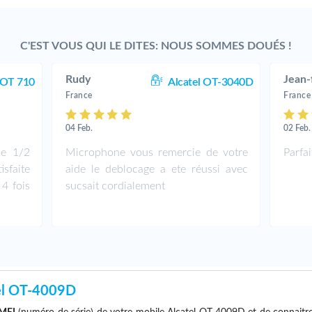
C'EST VOUS QUI LE DITES: NOUS SOMMES DOUÉS !
Rudy
Jean-
 OT 710
Alcatel OT-3040D
France
France
04 Feb.
02 Feb.
ne 1/2
Microphone vous remercie de votre
Parfa
isfaite
aide le deblocage a ete réussi avec
 4 fois
sucsait cordialement
el OT-4009D