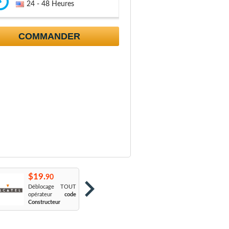
24 - 48 Heures
COMMANDER
$19.
$19.
$
90
90
Déblocage TOUT
Orange France
:
S
opérateur
code
Sosh
L
Constructeur
Le