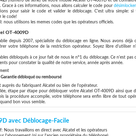
IMEI
(numéro de série) de votre mobile Alcatel OT-4009D et de connait
. Grace à ces informations, nous allons calculer le code pour
désimlocker
ions pour saisir le code et valider le déblocage. C'est ultra simple:
 le code!
l: nous utilisons les memes codes que les opérateurs officiels.
tel OT-4009D
blie depuis 2007, spécialiste du déblocage en ligne. Nous avons déjà d
er votre téléphone de la restriction opérateur. Soyez libre d'utiliser 
les débloqués à ce jour fait de nous le n°1 du déblocage. Ce n'est pas que
ents pour constater la qualité de notre service, année après année.
ement
et Garantie débloqué ou remboursé
uprès du fabriquant Alcatel ou bien de l'opérateur.
llée, étape par étape pour débloquer votre Alcatel OT-4009D ainsi que d
s la procédure accomplie, votre téléphone sera enfin libre de tout opér
x quand bon vous semble.
9D avec Déblocage-Facile
if: Nous travaillons en direct avec Alcatel et les opérateurs
 sur l'abonnement (ni sur l'ancien propriétaire du téléphone)