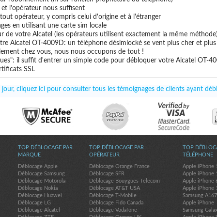
e et l'opérateur nous suffisent
out opérateur, y compris celui d'origine et à l'étranger
ges en utilisant une carte sim locale
ur de votre Alcatel (les opérateurs utilisent exactement la même méthode
tre Alcatel OT-4009D: un téléphone désimlocké se vent plus cher et plus 
uillement chez vous, nous nous occupons de tout !
ues": il suffit d'entrer un simple code pour débloquer votre Alcatel OT-
tificats SSL
jour, cliquez ici pour consulter tous les témoignages de clients ayant dé
TOP DÉBLOCAGE PAR
TOP DÉBLOCAGE PAR
TOP DÉBLOC
MARQUE
OPÉRATEUR
TÉLÉPHONE
Déblocage Apple
Déblocage Orange France
Apple iPhone 
Déblocage Samsung
Déblocage SFR
Apple iPhone 
Déblocage Motorola
Déblocage Bouygues Telecom
Apple iPhone 
Déblocage Nokia
Déblocage AT&T USA
Apple iPhone 
Déblocage Huawei
Déblocage T-Mobile
Samsung A16
Déblocage LG
Déblocage Fido Canada
Apple iPhone
Déblocage Alcatel
Déblocage Vodafone
Samsung Gala