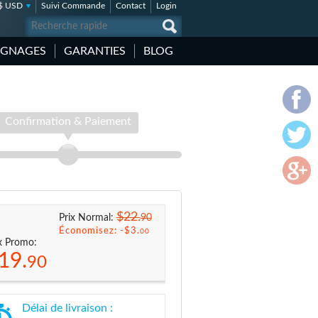
$ USD
Suivi Commande
Contact
Login
IGNAGES
GARANTIES
BLOG
Confirmation & Paiement
$22.
90
Prix Normal:
Économisez: -
$3.
00
x Promo:
19.
90
Délai de livraison :