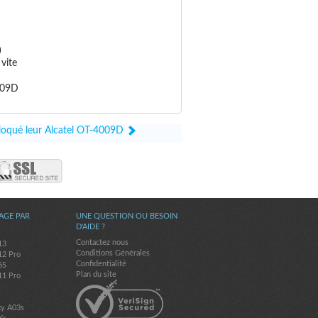
)
vite
4009D
bloqué leur Alcatel OT-4009D
AGE PAR
UNE QUESTION OU BESOIN
D'AIDE ?
Contactez nous
13
Conditions Générales
12 Pro
Confidentialité
6S
Plan du site
11 Pro
7
xy A03s