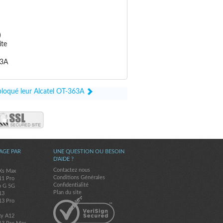
)
ite
63A
ébloqué leur Alcatel OT-363A
AGE PAR
UNE QUESTION OU BESOIN
D'AIDE ?
Contactez nous
Xs Max
Conditions Générales
11 Pro
Confidentialité
o G 5G
Plan du site
13
13 Pro
xy A12