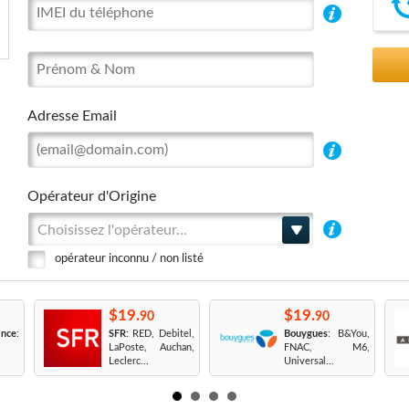
Adresse Email
Opérateur d'Origine
Choisissez l'opérateur...
opérateur inconnu / non listé
$19.
$19.
90
90
nce
:
SFR
: RED, Debitel,
Bouygues
: B&You,
LaPoste, Auchan,
FNAC, M6,
Leclerc...
Universal...