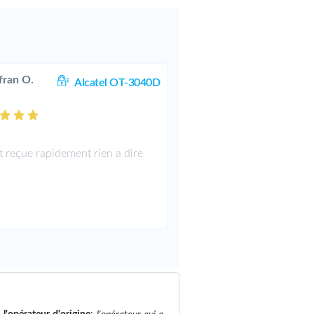
fran O.
Alcatel OT-3040D
it reçue rapidement rien a dire