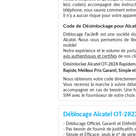
le(s) code(s) accompagné des instruct
téléphone, vous saurez comment entrer
Il n'y a aucun risque pour votre apparei
Code de Désimlockage pour Alca
Déblocage Facile® est une société éta
Alcatel. Nous vous permettons de libér
mobile!
Notre expérience et le volume de portab
avis authentiques et certifiés
de nos cli
Désimlocker Alcatel OT-282X Rapidem
Rapide, Meilleur Prix Garanti, Simple 
Nous obtenons votre code directement a
Vous recevrez la marche à suivre déta
accompagner en cas de besoin. Une foi
SIM avec le fournisseur de votre choi
Déblocage Alcatel OT-282
- Déblocage Officiel, Garanti et Définit
- Pas besoin de fournir de justificatifs
- Simple et Efficace: seuls le n° de séri