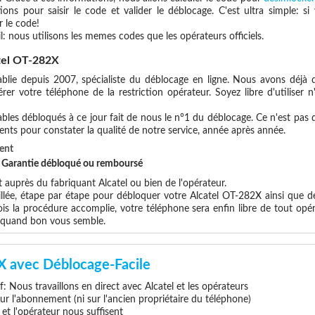
ions pour saisir le code et valider le déblocage. C'est ultra simple:
 le code!
l: nous utilisons les memes codes que les opérateurs officiels.
tel OT-282X
blie depuis 2007, spécialiste du déblocage en ligne. Nous avons déjà d
er votre téléphone de la restriction opérateur. Soyez libre d'utiliser 
les débloqués à ce jour fait de nous le n°1 du déblocage. Ce n'est pas que
ents pour constater la qualité de notre service, année après année.
ent
et Garantie débloqué ou remboursé
uprès du fabriquant Alcatel ou bien de l'opérateur.
illée, étape par étape pour débloquer votre Alcatel OT-282X ainsi que d
s la procédure accomplie, votre téléphone sera enfin libre de tout opér
x quand bon vous semble.
X avec Déblocage-Facile
if: Nous travaillons en direct avec Alcatel et les opérateurs
 sur l'abonnement (ni sur l'ancien propriétaire du téléphone)
e et l'opérateur nous suffisent