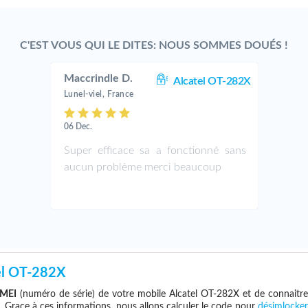
C'EST VOUS QUI LE DITES: NOUS SOMMES DOUÉS !
Maccrindle D.
Alcatel OT-282X
Lunel-viel, France
06 Dec.
Super efficace sa a fonctionné sans
aucun problème merci beaucoup
el OT-282X
IMEI
(numéro de série) de votre mobile Alcatel OT-282X et de connaitr
. Grace à ces informations, nous allons calculer le code pour
désimlocker