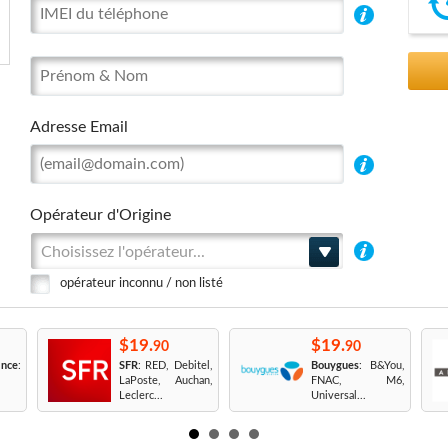
Adresse Email
Opérateur d'Origine
Choisissez l'opérateur...
opérateur inconnu / non listé
$19.
$19.
90
90
nce
:
SFR
: RED, Debitel,
Bouygues
: B&You,
LaPoste, Auchan,
FNAC, M6,
Leclerc...
Universal...