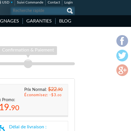
$ USD
Suivi Commande
Contact
Login
IGNAGES
GARANTIES
BLOG
Confirmation & Paiement
$22.
90
Prix Normal:
Économisez: -
$3.
00
x Promo:
19.
90
Délai de livraison :