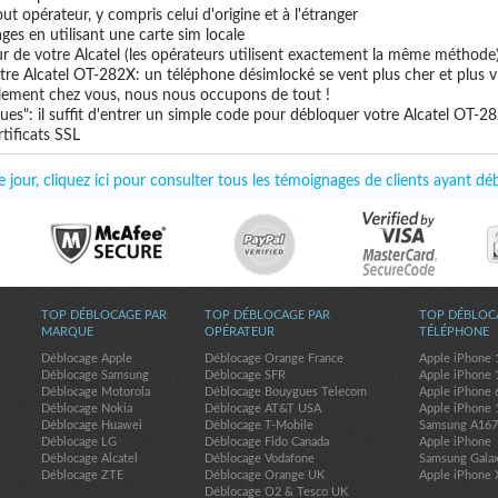
ut opérateur, y compris celui d'origine et à l'étranger
ges en utilisant une carte sim locale
ur de votre Alcatel (les opérateurs utilisent exactement la même méthode
tre Alcatel OT-282X: un téléphone désimlocké se vent plus cher et plus v
uillement chez vous, nous nous occupons de tout !
ues": il suffit d'entrer un simple code pour débloquer votre Alcatel OT-2
tificats SSL
jour, cliquez ici pour consulter tous les témoignages de clients ayant d
TOP DÉBLOCAGE PAR
TOP DÉBLOCAGE PAR
TOP DÉBLOC
MARQUE
OPÉRATEUR
TÉLÉPHONE
Déblocage Apple
Déblocage Orange France
Apple iPhone 
Déblocage Samsung
Déblocage SFR
Apple iPhone 
Déblocage Motorola
Déblocage Bouygues Telecom
Apple iPhone 
Déblocage Nokia
Déblocage AT&T USA
Apple iPhone 
Déblocage Huawei
Déblocage T-Mobile
Samsung A16
Déblocage LG
Déblocage Fido Canada
Apple iPhone
Déblocage Alcatel
Déblocage Vodafone
Samsung Gala
Déblocage ZTE
Déblocage Orange UK
Apple iPhone 
Déblocage O2 & Tesco UK