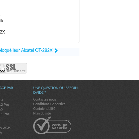
)
ite
82X
ébloqué leur Alcatel OT-282X
AGE PAR
UNE QUESTION OU BESOIN
D'AIDE ?
Contactez nous
13
Conditions Générales
12 Pro
Confidentialité
6S
Plan du site
11 Pro
7
xy A03s
Xr