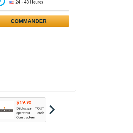
24 - 48 Heures
COMMANDER
$19.
$19.
$
90
90
Déblocage TOUT
Orange France
:
S
opérateur
code
Sosh
L
Constructeur
Le