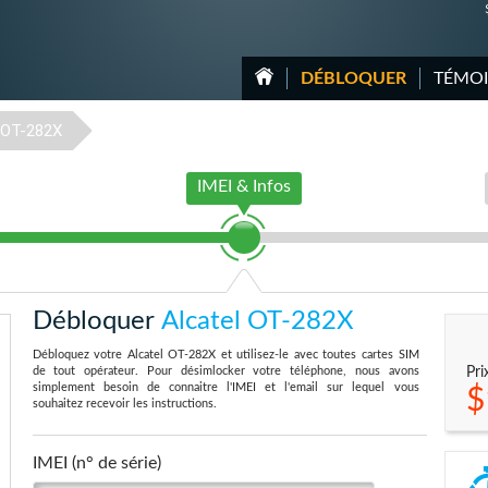
DÉBLOQUER
TÉMO
OT-282X
IMEI & Infos
Débloquer
Alcatel OT-282X
Débloquez votre Alcatel OT-282X et utilisez-le avec toutes cartes SIM
de tout opérateur. Pour désimlocker votre téléphone, nous avons
Pri
simplement besoin de connaitre l'IMEI et l'email sur lequel vous
$
souhaitez recevoir les instructions.
IMEI (n° de série)