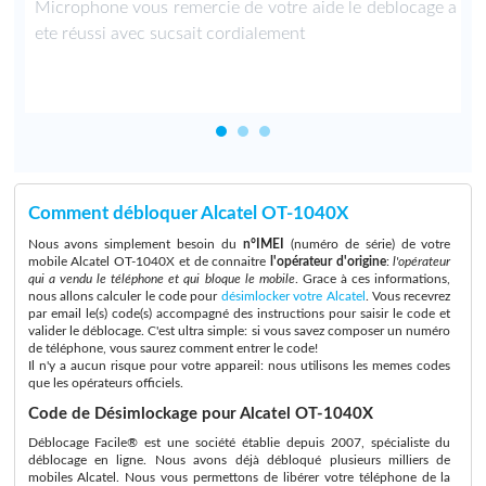
Microphone vous remercie de votre aide le deblocage a
ete réussi avec sucsait cordialement
Comment débloquer Alcatel OT-1040X
Nous avons simplement besoin du
n°IMEI
(numéro de série) de votre
mobile Alcatel OT-1040X et de connaitre
l'opérateur d'origine
:
l'opérateur
qui a vendu le téléphone et qui bloque le mobile
. Grace à ces informations,
nous allons calculer le code pour
désimlocker votre Alcatel
. Vous recevrez
par email le(s) code(s) accompagné des instructions pour saisir le code et
valider le déblocage. C'est ultra simple: si vous savez composer un numéro
de téléphone, vous saurez comment entrer le code!
Il n'y a aucun risque pour votre appareil: nous utilisons les memes codes
que les opérateurs officiels.
Code de Désimlockage pour Alcatel OT-1040X
Déblocage Facile® est une société établie depuis 2007, spécialiste du
déblocage en ligne. Nous avons déjà débloqué plusieurs milliers de
mobiles Alcatel. Nous vous permettons de libérer votre téléphone de la