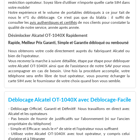
restriction opérateur. Soyez libre d'utiliser n'importe quelle carte SIM dans
votre mobile!
Notre expérience et le volume de portables débloqués à ce jour fait de
nous le n°1 du déblocage. Ce n'est pas que du blabla : il suffit de
consulter les
avis authentiques et certifiés
de nos clients pour constater la
qualité de notre service, année après année.
Désimlocker Alcatel OT-1040X Rapidement
Rapide, Meilleur Prix Garanti, Simple et Garantie débloqué ou remboursé
Nous obtenons votre code directement auprès du fabriquant Alcatel ou
bien de l'opérateur.
Vous recevrez la marche à suivre détaillée, étape par étape pour débloquer
votre Alcatel OT-1040X ainsi que de l'assistance de notre SAV pour vous
accompagner en cas de besoin. Une fois la procédure accomplie, votre
téléphone sera enfin libre de tout opérateur, vous pourrez échanger la
carte SIM avec le fournisseur de votre choix quand bon vous semble.
Déblocage Alcatel OT-1040X avec Déblocage-Facile
- Déblocage Officiel, Garanti et Définitif: Nous travaillons en direct avec
Alcatel et les opérateurs
- Pas besoin de fournir de justificatifs sur l'abonnement (ni sur l'ancien
propriétaire du téléphone)
- Simple et Efficace: seuls le n° de série et l'opérateur nous suffisent
- Utilisez votre Alcatel OT-1040X avec tout opérateur, y compris celui
d'origine et à l'étranger