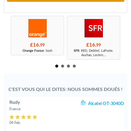
£16.
£16.
99
99
r
Orange France
: Sosh
SFR
: RED, Debitel, LaPoste,
Auchan, Leclerc...
C'EST VOUS QUI LE DITES: NOUS SOMMES DOUÉS !
Rudy
3X
Alcatel OT-3040D
France
04 Feb.