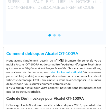
n
SUPER . IL FAUT BIEN LIRE LA NOTICE et la
4
COMPRENDRE . DEBLOCAGE au PREMIER CODE
Comment débloquer Alcatel OT-1009A
Nous avons simplement besoin du
n°IMEI
(numéro de série) de votre
mobile Alcatel OT-1009A et de connaitre
l'opérateur d'origine
:
l'opérateur
qui a vendu le téléphone et qui bloque le mobile
. Grace à ces informations,
nous allons calculer le code pour
désimlocker votre Alcatel
. Vous recevrez
par email le(s) code(s) accompagné des instructions pour saisir le code et
valider le déblocage. C'est ultra simple: si vous savez composer un numéro
de téléphone, vous saurez comment entrer le code!
Il n'y a aucun risque pour votre appareil: nous utilisons les memes codes
que les opérateurs officiels.
Code de Désimlockage pour Alcatel OT-1009A
Déblocage Facile® est une société établie depuis 2007, spécialiste du
déblocage en ligne. Nous avons déjà débloqué plusieurs milliers de