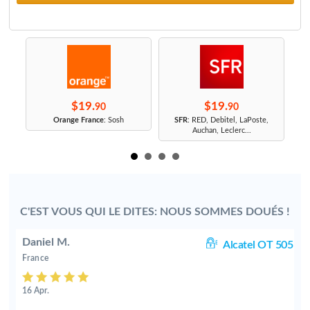
$19.
$19.
90
90
r
Orange France
: Sosh
SFR
: RED, Debitel, LaPoste,
Auchan, Leclerc...
C'EST VOUS QUI LE DITES: NOUS SOMMES DOUÉS !
Daniel M.
10
Alcatel OT 505
France
16 Apr.